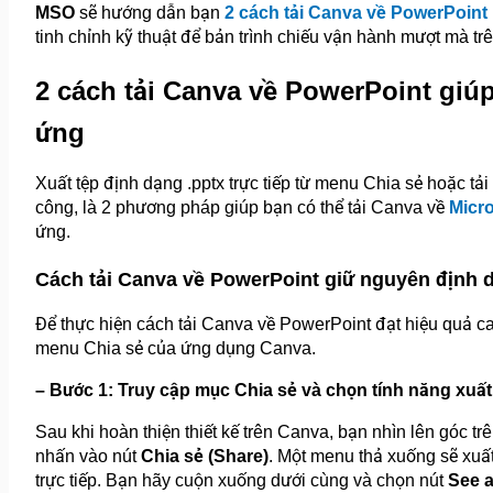
MSO
sẽ hướng dẫn bạn
2 cách tải Canva về PowerPoint
tinh chỉnh kỹ thuật để bản trình chiếu vận hành mượt mà trên
2 cách tải Canva về PowerPoint giúp
ứng
Xuất tệp định dạng .pptx trực tiếp từ menu Chia sẻ hoặc tả
công, là 2 phương pháp giúp bạn có thể tải Canva về
Micr
ứng.
Cách tải Canva về PowerPoint giữ nguyên định 
Để thực hiện cách tải Canva về PowerPoint đạt hiệu quả cao 
menu Chia sẻ của ứng dụng Canva.
– Bước 1: Truy cập mục Chia sẻ và chọn tính năng xuấ
Sau khi hoàn thiện thiết kế trên Canva, bạn nhìn lên góc tr
nhấn vào nút
Chia sẻ (Share)
. Một menu thả xuống sẽ xuất
trực tiếp. Bạn hãy cuộn xuống dưới cùng và chọn nút
See a