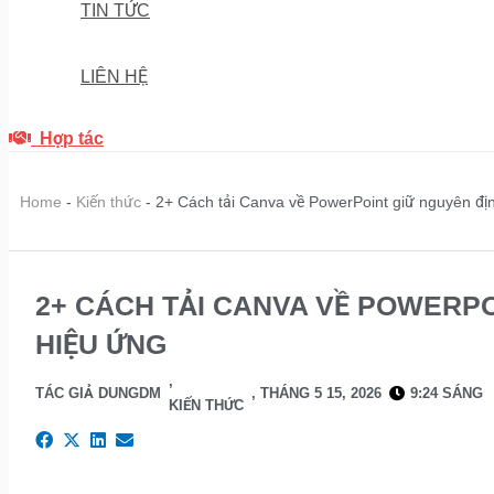
TIN TỨC
LIÊN HỆ
Hợp tác
Home
-
Kiến thức
-
2+ Cách tải Canva về PowerPoint giữ nguyên đị
2+ CÁCH TẢI CANVA VỀ POWERPO
HIỆU ỨNG
,
TÁC GIẢ
DUNGDM
,
THÁNG 5 15, 2026
9:24 SÁNG
KIẾN THỨC