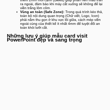
thêm 2mm mỗi cạnh (Bleed) giúp phần nền màu tràn
ra ngoài, đảm bảo khi máy cắt xuống sẽ không để lại
viền trắng lôm côm.
Vùng an toàn (Safe Zone):
Trong quá trình kéo thả,
toàn bộ nội dung quan trọng (Chữ viết, Logo, Icon)
phải nằm thu gọn ở khu vực lõi giữa, cách mép viền
ngoài cùng của thiết kế ít nhất 4mm để tuyệt đối an
toàn khỏi lưỡi cắt.
Những lưu ý giúp mẫu card visit
PowerPoint đẹp và sang trọng