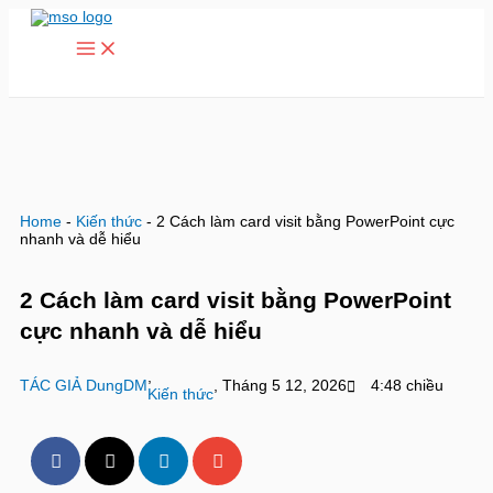
Main
Nhảy
Menu
tới
nội
dung
Home
-
Kiến thức
-
2 Cách làm card visit bằng PowerPoint cực
nhanh và dễ hiểu
2 Cách làm card visit bằng PowerPoint
cực nhanh và dễ hiểu
,
TÁC GIẢ
DungDM
,
Tháng 5 12, 2026
4:48 chiều
Kiến thức