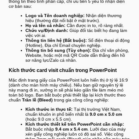
thông tin theo tính phân cấp, chỉ ưu tiên 5 yếu tố nhận diện
cơ bản sau:
Logo và Tên doanh nghiệp:
Nhận diện thương
hiệu (thường đặt nổi bật ở mặt trước).
Họ và tên cá nhân:
Cần được in to, rõ ràng nhất.
Chức vụ/Định danh:
Giúp đối tác biết họ đang làm
việc với ai.
Thông tin liên hệ (Bắt buộc):
Số điện thoại di động
(Hotline), Địa chỉ Email chuyên nghiệp.
Thông tin bổ sung (Tùy chọn):
Địa chỉ văn phòng,
Website, hoặc một mã QR Code dẫn thẳng đến hồ
sơ năng lực/Zalo cá nhân.
Kích thước card visit chuẩn trong PowerPoint
Mặc định trang giấy của PowerPoint luôn hiển thị ở tỷ lệ 16:9
(dành cho màn hình máy chiếu). Nếu bạn giữ nguyên tỷ lệ
này mang đi in, xưởng in sẽ phải kéo giãn file làm méo mó
toàn bộ logo. Bạn bắt buộc phải thiết lập lại kích thước theo
chuẩn
Tràn lề (Bleed)
trong gia công công nghiệp:
Kích thước in thực tế:
Tại thị trường Việt Nam,
chuẩn khuôn in phổ biến nhất là
9.0 cm x 5.0 cm
(hoặc 9.0 cm x 5.5 cm).
Kích thước thiết kế trên PowerPoint cần nhập:
Bắt buộc nhập
9.4 cm x 5.4 cm
. Lưỡi dao của máy
xén giấy công nghiệp luôn có độ sai số. Việc cộng