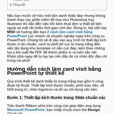
Tổng kết
Nếu bạn muốn sở hữu một tấm danh thiếp đẹp nhưng không
thành thạo các phần mềm đồ họa như Photoshop hay
Illustrator thì dẫn đến việc tốn kém thuê đơn vị thiết kế bên
ngoài và mất rất nhiều thời gian chờ đợi. Đừng lo, bài viết này
MSO
sẽ hướng dẫn bạn 2
cách làm card visit bằng
PowerPoint
cực nhanh và chuyên nghiệp ngay trên công cụ
PowerPoint. Chúng tôi sẽ đi sâu vào quy trình từ thiết lập kích
thước in ấn chuẩn, cách tự phối bố cục từ trang trắng đến
việc tận dụng kho template có sẵn cực đẹp, kèm theo những
lưu ý khi xuất file PDF để thành phẩm in ra luôn sắc nét.
Khám phá ngay để tự tay tạo nên dấu ấn cá nhân độc đáo chỉ
trong vài phút!
Hướng dẫn cách làm card visit bằng
PowerPoint tự thiết kế
Quy trình thiết kế danh thiếp từ trang trắng bao gồm 5 công
đoạn kỹ thuật: Thiết lập kích thước chuẩn, phối màu nền, vẽ
khối trang trí, chèn logo/icon và tối ưu nội dung văn bản.
Bước 1: Thiết lập kích thước trang Slide chuẩn xác
Trên thanh Ribbon phía trên cùng của giao diện ứng dụng
Microsoft PowerPoint
, bạn nhấp chuột chọn thẻ
Design
(Thiết kế).