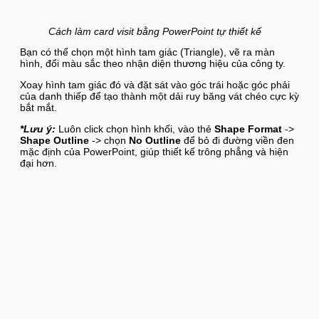
Cách làm card visit bằng PowerPoint tự thiết kế
Bạn có thể chọn một hình tam giác (Triangle), vẽ ra màn
hình, đổi màu sắc theo nhận diện thương hiệu của công ty.
Xoay hình tam giác đó và đặt sát vào góc trái hoặc góc phải
của danh thiếp để tạo thành một dải ruy băng vát chéo cực kỳ
bắt mắt.
*Lưu ý:
Luôn click chọn hình khối, vào thẻ
Shape Format
->
Shape Outline
-> chọn
No Outline
để bỏ đi đường viền đen
mặc định của PowerPoint, giúp thiết kế trông phẳng và hiện
đại hơn.