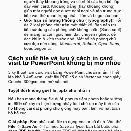
người thấy khoảng trống và cố nhét các họa tiết lấp
đầy viền card. Khoảng trắng (hay khoảng không)
giúp mắt người đọc được nghỉ ngơi và tập trung trực
tiếp vào thứ quan trọng nhất: Tên và Logo của bạn.
Giới hạn số lượng Phông chữ (Typography):
Tối
đa 2 loại phông chữ trên một thiết kế. Bạn nên ưu
tiên sử dụng các phông chữ không chân (Sans-serif)
để mang lại cảm giác hiện đại, chuyên nghiệp, dễ
đọc khi in ở kích thước nhỏ. Một số bộ phông chữ
cực đẹp nên dùng:
Montserrat, Roboto, Open Sans,
hoặc Segoe UI.
Cách xuất file và lưu ý cách in card
visit từ PowerPoint không bị mờ nhòe
3 kỹ thuật làm card visit bằng PowerPoint chuẩn in ấn: Thiết
lập khổ 9.4×5.4cm, xuất file PDF cố định Vector và chọn giấy
Couche 300gsm cán mờ sắc nét.
Tuyệt đối không gửi file .pptx cho nhà in
Nếu bạn mang thẳng file đuôi .pptx ra tiệm photo hoặc xưởng
in, 99% sẽ xảy ra hiện tượng nhảy font chữ do máy tính của
họ không cài đặt phông chữ giống máy bạn, làm vỡ nát toàn
bộ bố cục.
Giải pháp:
Bạn phải xuất file ra dạng Vector cố định. Vào thẻ
File
->
Save As
-> Tại mục
Save as type
, bạn bắt buộc phải