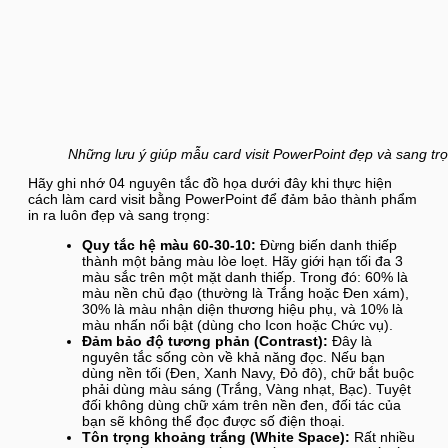
Những lưu ý giúp mẫu card visit PowerPoint đẹp và sang tr
Hãy ghi nhớ 04 nguyên tắc đồ họa dưới đây khi thực hiện
cách làm card visit bằng PowerPoint để đảm bảo thành phẩm
in ra luôn đẹp và sang trọng:
Quy tắc hệ màu 60-30-10:
Đừng biến danh thiếp
thành một bảng màu lòe loẹt. Hãy giới hạn tối đa 3
màu sắc trên một mặt danh thiếp. Trong đó: 60% là
màu nền chủ đạo (thường là Trắng hoặc Đen xám),
30% là màu nhận diện thương hiệu phụ, và 10% là
màu nhấn nổi bật (dùng cho Icon hoặc Chức vụ).
Đảm bảo độ tương phản (Contrast):
Đây là
nguyên tắc sống còn về khả năng đọc. Nếu bạn
dùng nền tối (Đen, Xanh Navy, Đỏ đô), chữ bắt buộc
phải dùng màu sáng (Trắng, Vàng nhạt, Bạc). Tuyệt
đối không dùng chữ xám trên nền đen, đối tác của
bạn sẽ không thể đọc được số điện thoại.
Tôn trọng khoảng trắng (White Space):
Rất nhiều