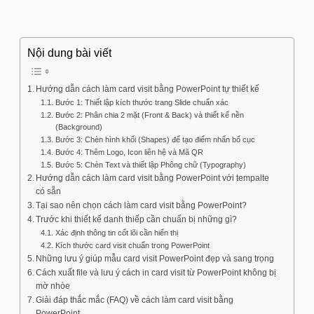
Nội dung bài viết
Hướng dẫn cách làm card visit bằng PowerPoint tự thiết kế
Bước 1: Thiết lập kích thước trang Slide chuẩn xác
Bước 2: Phân chia 2 mặt (Front & Back) và thiết kế nền
(Background)
Bước 3: Chèn hình khối (Shapes) để tạo điểm nhấn bố cục
Bước 4: Thêm Logo, Icon liên hệ và Mã QR
Bước 5: Chèn Text và thiết lập Phông chữ (Typography)
Hướng dẫn cách làm card visit bằng PowerPoint với tempalte
có sẵn
Tại sao nên chọn cách làm card visit bằng PowerPoint?
Trước khi thiết kế danh thiếp cần chuẩn bị những gì?
Xác định thông tin cốt lõi cần hiển thị
Kích thước card visit chuẩn trong PowerPoint
Những lưu ý giúp mẫu card visit PowerPoint đẹp và sang trọng
Cách xuất file và lưu ý cách in card visit từ PowerPoint không bị
mờ nhòe
Giải đáp thắc mắc (FAQ) về cách làm card visit bằng
PowerPoint