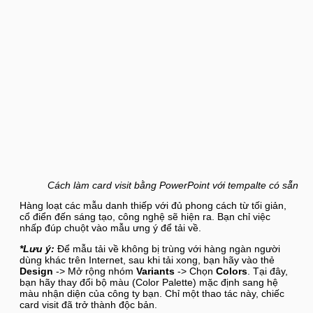
Cách làm card visit bằng PowerPoint với tempalte có sẵn
Hàng loạt các mẫu danh thiếp với đủ phong cách từ tối giản,
cổ điển đến sáng tạo, công nghệ sẽ hiện ra. Bạn chỉ việc
nhấp đúp chuột vào mẫu ưng ý để tải về.
*Lưu ý:
Để mẫu tải về không bị trùng với hàng ngàn người
dùng khác trên Internet, sau khi tải xong, bạn hãy vào thẻ
Design
-> Mở rộng nhóm
Variants
-> Chọn
Colors
. Tại đây,
bạn hãy thay đổi bộ màu (Color Palette) mặc định sang hệ
màu nhận diện của công ty bạn. Chỉ một thao tác này, chiếc
card visit đã trở thành độc bản.