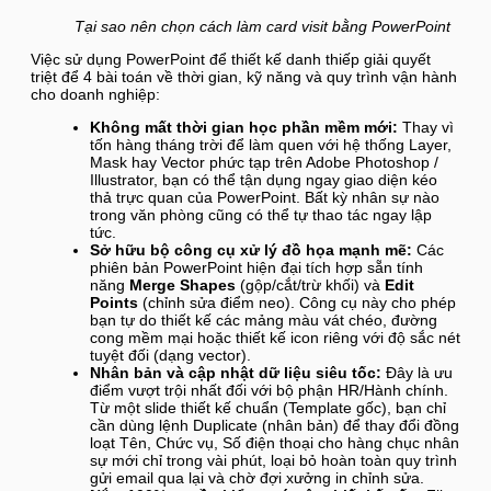
Tại sao nên chọn cách làm card visit bằng PowerPoint
Việc sử dụng PowerPoint để thiết kế danh thiếp giải quyết
triệt để 4 bài toán về thời gian, kỹ năng và quy trình vận hành
cho doanh nghiệp:
Không mất thời gian học phần mềm mới:
Thay vì
tốn hàng tháng trời để làm quen với hệ thống Layer,
Mask hay Vector phức tạp trên Adobe Photoshop /
Illustrator, bạn có thể tận dụng ngay giao diện kéo
thả trực quan của PowerPoint. Bất kỳ nhân sự nào
trong văn phòng cũng có thể tự thao tác ngay lập
tức.
Sở hữu bộ công cụ xử lý đồ họa mạnh mẽ:
Các
phiên bản PowerPoint hiện đại tích hợp sẵn tính
năng
Merge Shapes
(gộp/cắt/trừ khối) và
Edit
Points
(chỉnh sửa điểm neo). Công cụ này cho phép
bạn tự do thiết kế các mảng màu vát chéo, đường
cong mềm mại hoặc thiết kế icon riêng với độ sắc nét
tuyệt đối (dạng vector).
Nhân bản và cập nhật dữ liệu siêu tốc:
Đây là ưu
điểm vượt trội nhất đối với bộ phận HR/Hành chính.
Từ một slide thiết kế chuẩn (Template gốc), bạn chỉ
cần dùng lệnh Duplicate (nhân bản) để thay đổi đồng
loạt Tên, Chức vụ, Số điện thoại cho hàng chục nhân
sự mới chỉ trong vài phút, loại bỏ hoàn toàn quy trình
gửi email qua lại và chờ đợi xưởng in chỉnh sửa.