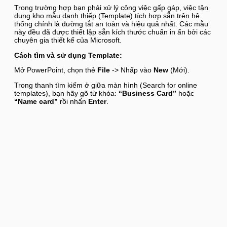
Trong trường hợp bạn phải xử lý công việc gấp gáp, việc tận
dụng kho mẫu danh thiếp (Template) tích hợp sẵn trên hệ
thống chính là đường tắt an toàn và hiệu quả nhất. Các mẫu
này đều đã được thiết lập sẵn kích thước chuẩn in ấn bởi các
chuyên gia thiết kế của Microsoft.
Cách tìm và sử dụng Template:
Mở PowerPoint, chọn thẻ
File
-> Nhấp vào
New
(Mới).
Trong thanh tìm kiếm ở giữa màn hình (Search for online
templates), bạn hãy gõ từ khóa:
“Business Card”
hoặc
“Name card”
rồi nhấn
Enter
.