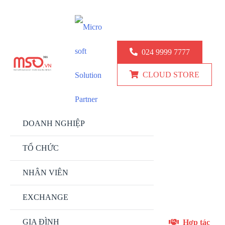
KINH DOANH: 024.9999.7777
KỸ THUẬT: 0777 247 777
024 9999 7777
CLOUD STORE
DOANH NGHIỆP
TỔ CHỨC
NHÂN VIÊN
EXCHANGE
GIA ĐÌNH
Hợp tác