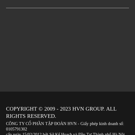
COPYRIGHT © 2009 - 2023
HVN
GROUP. ALL
RIGHTS RESERVED.
CÔNG TY CỔ PHẦN TẬP ĐOÀN HVN
- Giấy phép kinh doanh số:
0105791302
cấp ngày 15/02/2012 bởi Sở Kế Hoạch và Đầu Tư Thành phố Hà Nội