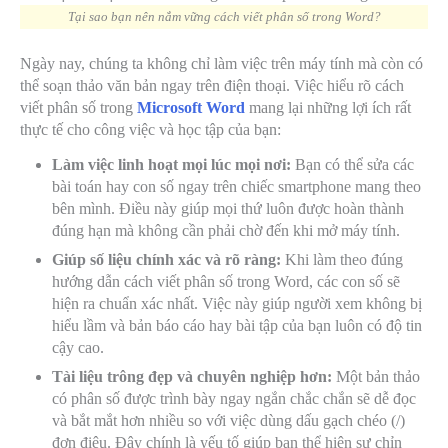
Tại sao bạn nên nắm vững cách viết phân số trong Word?
Ngày nay, chúng ta không chỉ làm việc trên máy tính mà còn có
thể soạn thảo văn bản ngay trên điện thoại. Việc hiểu rõ cách
viết phân số trong
Microsoft Word
mang lại những lợi ích rất
thực tế cho công việc và học tập của bạn:
Làm việc linh hoạt mọi lúc mọi nơi:
Bạn có thể sửa các
bài toán hay con số ngay trên chiếc smartphone mang theo
bên mình. Điều này giúp mọi thứ luôn được hoàn thành
đúng hạn mà không cần phải chờ đến khi mở máy tính.
Giúp số liệu chính xác và rõ ràng:
Khi làm theo đúng
hướng dẫn cách viết phân số trong Word, các con số sẽ
hiện ra chuẩn xác nhất. Việc này giúp người xem không bị
hiểu lầm và bản báo cáo hay bài tập của bạn luôn có độ tin
cậy cao.
Tài liệu trông đẹp và chuyên nghiệp hơn:
Một bản thảo
có phân số được trình bày ngay ngắn chắc chắn sẽ dễ đọc
và bắt mắt hơn nhiều so với việc dùng dấu gạch chéo (/)
đơn điệu. Đây chính là yếu tố giúp bạn thể hiện sự chỉn