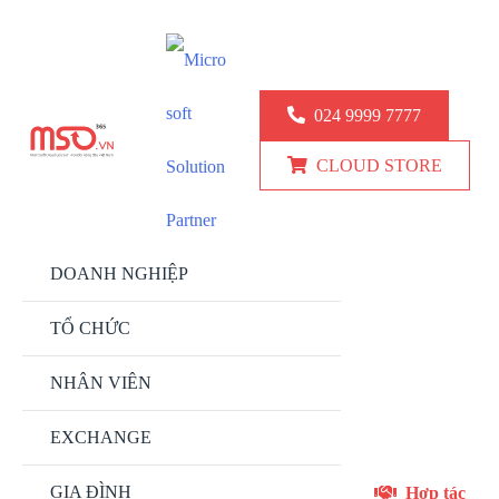
KINH DOANH: 024.9999.7777
KỸ THUẬT: 0777 247 777
024 9999 7777
CLOUD STORE
DOANH NGHIỆP
TỔ CHỨC
NHÂN VIÊN
EXCHANGE
GIA ĐÌNH
Hợp tác