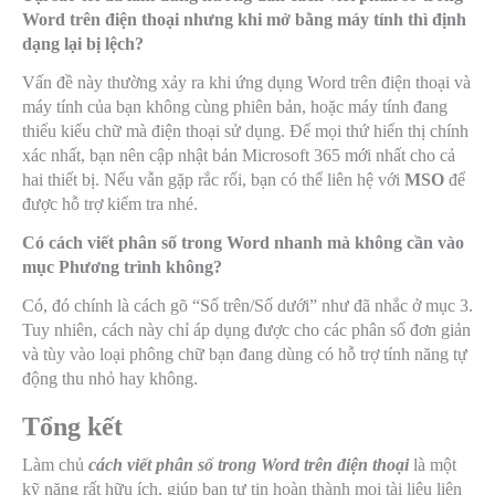
Word trên điện thoại nhưng khi mở bằng máy tính thì định
dạng lại bị lệch?
Vấn đề này thường xảy ra khi ứng dụng Word trên điện thoại và
máy tính của bạn không cùng phiên bản, hoặc máy tính đang
thiếu kiểu chữ mà điện thoại sử dụng. Để mọi thứ hiển thị chính
xác nhất, bạn nên cập nhật bản Microsoft 365 mới nhất cho cả
hai thiết bị. Nếu vẫn gặp rắc rối, bạn có thể liên hệ với
MSO
để
được hỗ trợ kiểm tra nhé.
Có cách viết phân số trong Word nhanh mà không cần vào
mục Phương trình không?
Có, đó chính là cách gõ “Số trên/Số dưới” như đã nhắc ở mục 3.
Tuy nhiên, cách này chỉ áp dụng được cho các phân số đơn giản
và tùy vào loại phông chữ bạn đang dùng có hỗ trợ tính năng tự
động thu nhỏ hay không.
Tổng kết
Làm chủ
cách viết phân số trong Word trên điện thoại
là một
kỹ năng rất hữu ích, giúp bạn tự tin hoàn thành mọi tài liệu liên