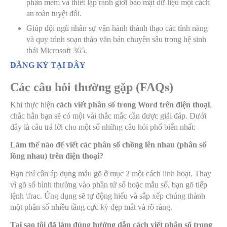
phần mềm và thiết lập ranh giới bảo mật dữ liệu một cách
an toàn tuyệt đối.
Giúp đội ngũ nhân sự vận hành thành thạo các tính năng
và quy trình soạn thảo văn bản chuyên sâu trong hệ sinh
thái Microsoft 365.
ĐĂNG KÝ TẠI ĐÂY
Các câu hỏi thường gặp (FAQs)
Khi thực hiện
cách viết phân số trong Word trên điện thoại
,
chắc hẳn bạn sẽ có một vài thắc mắc cần được giải đáp. Dưới
đây là câu trả lời cho một số những câu hỏi phổ biến nhất:
Làm thế nào để viết các phân số chồng lên nhau (phân số
lồng nhau) trên điện thoại?
Bạn chỉ cần áp dụng mẫu gõ ở mục 2 một cách linh hoạt. Thay
vì gõ số bình thường vào phần tử số hoặc mẫu số, bạn gõ tiếp
lệnh
\frac
. Ứng dụng sẽ tự động hiểu và sắp xếp chúng thành
một phân số nhiều tầng cực kỳ đẹp mắt và rõ ràng.
Tại sao tôi đã làm đúng hướng dẫn cách viết phân số trong