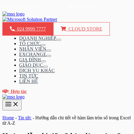
Nhảy
KINH DOANH: 024.9999.7777
KỸ THUẬT: 0777 247 777
tới
nội
dung
024 9999 7777
CLOUD STORE
DOANH NGHIỆP
Bật/tắt
TỔ CHỨC
Menu
Bật/tắt
NHÂN VIÊN
Menu
Bật/tắt
EXCHANGE
Menu
Bật/tắt
GIA ĐÌNH
Menu
Bật/tắt
GIÁO DỤC
Menu
Bật/tắt
DỊCH VỤ KHÁC
Menu
TIN TỨC
LIÊN HỆ
Hợp tác
Main
Menu
Home
-
Tin tức
-
Hướng dẫn chi tiết về hàm làm tròn số trong Excel
từ A-Z