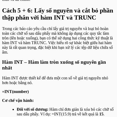
Cách 5 + 6: Lấy số nguyên và cắt bỏ phần
thập phân với hàm INT và TRUNC
Trong các báo cáo yêu cầu chỉ lấy giá trị nguyên và loại bỏ hoàn
toàn các chữ số sau dấu phẩy mà không áp dụng các quy tắc làm
tròn (lên hoặc xuống), bạn có thể sử dụng hai công thức kỹ thuật là
hàm INT và hàm TRUNC. Việc hiểu rõ sự khác biệt giữa hai hàm
này là rất quan trọng, đặc biệt khi bạn xử lý các tệp dữ liệu chứa số
âm.
Hàm INT – Hàm làm tròn xuống số nguyên gần
nhất
Hàm INT được thiết kế để đưa một con số về giá trị nguyên nhỏ
hơn hoặc bằng nó.
=INT(number)
Cơ chế vận hành:
Đối với số dương:
Hàm chỉ đơn giản là xóa bỏ các chữ số
sau dấu phẩy. Ví dụ:
=INT(15.9)
trả về kết quả là
15
.