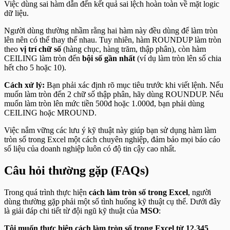
Việc dùng sai hàm dẫn đến kết quả sai lệch hoàn toàn về mặt logic
dữ liệu.
Người dùng thường nhầm rằng hai hàm này đều dùng để làm tròn
lên nên có thể thay thế nhau. Tuy nhiên, hàm ROUNDUP làm tròn
theo
vị trí chữ số
(hàng chục, hàng trăm, thập phân), còn hàm
CEILING làm tròn đến
bội số gần nhất
(ví dụ làm tròn lên số chia
hết cho 5 hoặc 10).
Cách xử lý:
Bạn phải xác định rõ mục tiêu trước khi viết lệnh. Nếu
muốn làm tròn đến 2 chữ số thập phân, hãy dùng ROUNDUP. Nếu
muốn làm tròn lên mức tiền 500đ hoặc 1.000đ, bạn phải dùng
CEILING hoặc MROUND.
Việc nắm vững các lưu ý kỹ thuật này giúp bạn sử dụng hàm làm
tròn số trong Excel một cách chuyên nghiệp, đảm bảo mọi báo cáo
số liệu của doanh nghiệp luôn có độ tin cậy cao nhất.
Câu hỏi thường gặp (FAQs)
Trong quá trình thực hiện
cách làm tròn số trong Excel
, người
dùng thường gặp phải một số tình huống kỹ thuật cụ thể. Dưới đây
là giải đáp chi tiết từ đội ngũ kỹ thuật của
MSO
:
Tôi muốn thực hiện cách làm tròn số trong Excel từ 12.345