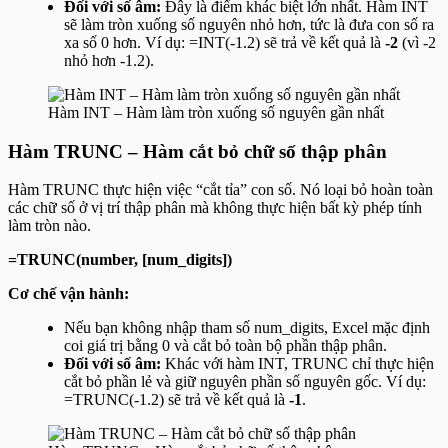
Đối với số âm:
Đây là điểm khác biệt lớn nhất. Hàm INT
sẽ làm tròn xuống số nguyên nhỏ hơn, tức là đưa con số ra
xa số 0 hơn. Ví dụ:
=INT(-1.2)
sẽ trả về kết quả là
-2
(vì -2
nhỏ hơn -1.2).
Hàm INT – Hàm làm tròn xuống số nguyên gần nhất
Hàm TRUNC – Hàm cắt bỏ chữ số thập phân
Hàm TRUNC thực hiện việc “cắt tỉa” con số. Nó loại bỏ hoàn toàn
các chữ số ở vị trí thập phân mà không thực hiện bất kỳ phép tính
làm tròn nào.
=TRUNC(number, [num_digits])
Cơ chế vận hành:
Nếu bạn không nhập tham số
num_digits
, Excel mặc định
coi giá trị bằng 0 và cắt bỏ toàn bộ phần thập phân.
Đối với số âm:
Khác với hàm INT, TRUNC chỉ thực hiện
cắt bỏ phần lẻ và giữ nguyên phần số nguyên gốc. Ví dụ:
=TRUNC(-1.2)
sẽ trả về kết quả là
-1
.