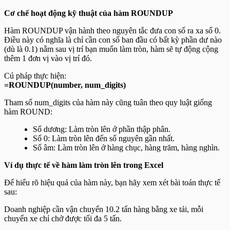
Cơ chế hoạt động kỹ thuật của hàm ROUNDUP
Hàm ROUNDUP vận hành theo nguyên tắc đưa con số ra xa số 0.
Điều này có nghĩa là chỉ cần con số ban đầu có bất kỳ phần dư nào
(dù là 0.1) nằm sau vị trí bạn muốn làm tròn, hàm sẽ tự động cộng
thêm 1 đơn vị vào vị trí đó.
Cú pháp thực hiện:
=ROUNDUP(number, num_digits)
Tham số
num_digits
của hàm này cũng tuân theo quy luật giống
hàm ROUND:
Số dương: Làm tròn lên ở phần thập phân.
Số 0: Làm tròn lên đến số nguyên gần nhất.
Số âm: Làm tròn lên ở hàng chục, hàng trăm, hàng nghìn.
Ví dụ thực tế về hàm làm tròn lên trong Excel
Để hiểu rõ hiệu quả của hàm này, bạn hãy xem xét bài toán thực tế
sau:
Doanh nghiệp cần vận chuyển 10.2 tấn hàng bằng xe tải, mỗi
chuyến xe chỉ chở được tối đa 5 tấn.