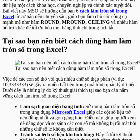
dữ liệu một cách khoa học, chuyên nghiệp và chính xác tuyệt đối.
Bài viết này MSO sẽ hướng dẫn bạn 6
cách làm tròn số trong
Excel
từ cơ bản đến chuyên sâu, giúp bạn làm chủ các công cụ
mạnh mẽ như hàm
ROUND, MROUND, CEILING
và nhiều hàm
bổ trợ khác để tối ưu hóa mọi bảng tính chỉ trong tích tắc.
Tại sao bạn nên biết cách dùng hàm làm
tròn số trong Excel?
Tại sao bạn nên biết cách dùng hàm làm tròn số trong Excel?
Việc để các con số thô với quá nhiều chữ số thập phân (ví dụ:
10,3333333) sẽ gây ra nhiều bất tiện trong quá trình quản lý dữ liệu.
Dưới đây là những lý do kỹ thuật giải thích tại sao bạn cần nắm
vững cách làm tròn số trong Excel:
Làm sạch giao diện bảng tính:
Sử dụng hàm làm tròn số
trong ứng dụng
Microsoft Excel
giúp các cột số liệu trở
nên đồng nhất và gọn gàng hơn. Điều này giúp người xem
dễ dàng đọc và so sánh các con số mà không bị rối mắt bởi
những chữ số lẻ không cần thiết.
Tránh sai lệch số liệu khi tính tổng:
Đây là lỗi kỹ thuật