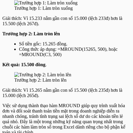
Trường hợp 1: Làm tròn xuống
Giải thích:
Vì 15.233 nằm gần con số 15.000 (lệch 233đ) hơn là
15.500 (lệch 267đ).
Trường hợp 2: Làm tròn lên
Số tiền gốc: 15.265 đồng.
Công thức áp dụng:
=MROUND(15265, 500)
, hoặc
=MROUND(C3, 500)
Kết quả:
15.500 đồng
.
Trường hợp 2: Làm tròn lên
Giải thích:
Vì 15.265 nằm gần con số 15.500 (lệch 235đ) hơn là
15.000 (lệch 265đ).
Việc sử dụng thành thạo hàm MROUND giúp quy trình xuất hóa
đơn và đối soát thanh toán tiền mặt trong doanh nghiệp diễn ra
nhanh chóng, tránh tình trạng sai lệch số dư do các khoản tiền lẻ
quá nhỏ. Đây là một trong những kỹ năng quan trọng nhất trong
chuỗi các hàm làm tròn số trong Excel dành riêng cho bộ phận kế
toán và tài chính.