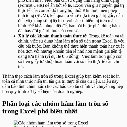
phổ biến nhất. Nếu bạn chỉ sử dụng tính năng định dạng
(Format Cells) để ẩn bớt số lẻ, Excel vẫn giữ nguyên giá trị
thực tế của con số đó trong bộ nhớ. Khi thực hiện phép
tính tổng (SUM), kết quả trả về sẽ dựa trên giá trị gốc, dẫn
đến việc tổng số bị lệch so với các số hiển thị trên màn
hình. Để khắc phục triệt để, bạn bắt buộc phải dùng hàm
để thay đổi giá trị thực của con số.
Xử lý các khoản thanh toán thực tế:
Trong kế toán và tài
chính, việc sử dụng hàm làm tròn số tiền trong Excel là yêu
cầu bắt buộc. Bạn không thể thực hiện thanh toán hay xuất
hóa đơn với những khoản tiền lẻ nhỏ hơn mệnh giá tiền tệ
đang lưu hành (ví dụ: lẻ 0,5 đồng). Việc làm tròn giúp con
số trên giấy tờ khớp hoàn toàn với số tiền thực tế cần chi
trả.
Thành thạo cách làm tròn số trong Excel giúp bạn kiểm soát hoàn
toàn cả hình thức hiển thị lẫn giá trị thực tế của dữ liệu. Điều này
đảm bảo tính chính xác cho các báo cáo tài chính và chuyên nghiệp
hóa quy trình xử lý số liệu của doanh nghiệp.
Phân loại các nhóm hàm làm tròn số
trong Excel phổ biến nhất