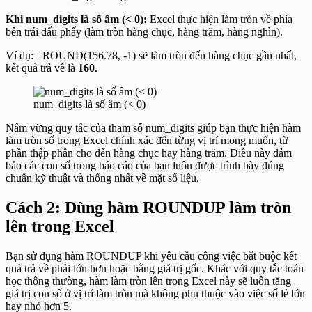
Khi num_digits là số âm (< 0):
Excel thực hiện làm tròn về phía
bên trái dấu phẩy (làm tròn hàng chục, hàng trăm, hàng nghìn).
Ví dụ:
=ROUND(156.78, -1)
sẽ làm tròn đến hàng chục gần nhất,
kết quả trả về là
160
.
num_digits là số âm (< 0)
Nắm vững quy tắc của tham số
num_digits
giúp bạn thực hiện hàm
làm tròn số trong Excel chính xác đến từng vị trí mong muốn, từ
phần thập phân cho đến hàng chục hay hàng trăm. Điều này đảm
bảo các con số trong báo cáo của bạn luôn được trình bày đúng
chuẩn kỹ thuật và thống nhất về mặt số liệu.
Cách 2: Dùng hàm ROUNDUP làm tròn
lên trong Excel
Bạn sử dụng hàm ROUNDUP khi yêu cầu công việc bắt buộc kết
quả trả về phải lớn hơn hoặc bằng giá trị gốc. Khác với quy tắc toán
học thông thường, hàm làm tròn lên trong Excel này sẽ luôn tăng
giá trị con số ở vị trí làm tròn mà không phụ thuộc vào việc số lẻ lớn
hay nhỏ hơn 5.