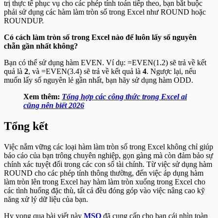
trị thực tế phục vụ cho các phép tính toán tiếp theo, bạn bắt buộc
phải sử dụng các hàm làm tròn số trong Excel như ROUND hoặc
ROUNDUP.
Có cách làm tròn số trong Excel nào để luôn lấy số nguyên
chẵn gần nhất không?
Bạn có thể sử dụng hàm EVEN. Ví dụ:
=EVEN(1.2)
sẽ trả về kết
quả là
2
, và
=EVEN(3.4)
sẽ trả về kết quả là
4
. Ngược lại, nếu
muốn lấy số nguyên lẻ gần nhất, bạn hãy sử dụng hàm ODD.
Xem thêm:
Tổng hợp các công thức trong Excel ai
cũng nên biết 2026
Tổng kết
Việc nắm vững các loại
hàm làm tròn số trong Excel
không chỉ giúp
báo cáo của bạn trông chuyên nghiệp, gọn gàng mà còn đảm bảo sự
chính xác tuyệt đối trong các con số tài chính. Từ việc sử dụng hàm
ROUND cho các phép tính thông thường, đến việc áp dụng hàm
làm tròn lên trong Excel hay hàm làm tròn xuống trong Excel cho
các tình huống đặc thù, tất cả đều đóng góp vào việc nâng cao kỹ
năng xử lý dữ liệu của bạn.
Hy vọng qua bài viết này
MSO
đã cung cấp cho bạn cái nhìn toàn