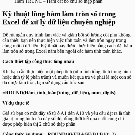
Hàm TRUNC – Hàm cắt bỏ chữ số thập phân
Kỹ thuật lồng hàm làm tròn số trong
Excel để xử lý dữ liệu chuyên nghiệp
Để rút ngắn quy trình làm việc và giảm bớt số lượng cột phụ không
cần thiết, bạn nên thực hiện việc tính toán và làm tròn ngay trong
cùng một ô dữ liệu. Kỹ thuật này được thực hiện bằng cách đặt
hàm
làm tròn số trong Excel nằm bên ngoài các hàm tính toán khác.
Cách thiết lập công thức lồng nhau
Khi bạn cần thực hiện một phép tính (như tính tổng, tính trung bình
hoặc tính tỷ lệ phần trăm) và muốn kết quả trả về phải là một con số
đã được làm tròn, bạn sử dụng cấu trúc sau:
=ROUND(Hàm_tính_toán(Vùng_dữ_liệu), num_digits)
Ví dụ thực tế
Giả sử bạn có một dãy số từ ô A1 đến A10 và yêu cầu đặt ra là tính
giá trị trung bình của dãy số đó, đồng thời kết quả cuối cùng chỉ
được phép hiển thị 2 chữ số thập phân.
Công thức áp dụng:
=ROUND(AVERAGE
(B1:B10), 2)