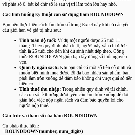
về phía số 0, bất kể chữ số lẻ sau vị trí làm tròn lớn hay nhỏ.
Các tình huống kỹ thuật cần sử dụng hàm ROUNDDOWN
Bạn nên thực hiện cách làm tròn số trong Excel này khi có các yêu
cầu giới hạn về giá trị như sau:
Tính toán độ tuổi:
Ví dụ một người được 25 tuổi 11
tháng. Theo quy định pháp luật, người này vẫn chỉ được
tính là 25 tuổi cho đến khi đủ sinh nhật tiếp theo. Công
thức ROUNDDOWN giúp bạn lấy đúng số tuổi nguyên
vẹn.
Quản lý ngân sách:
Khi bạn chỉ có một số tiền cố định và
muốn biết mình mua được tối đa bao nhiêu sản phẩm, bạn
phải làm tròn xuống để đảm bảo không chi vượt quá số tiền
hiện có.
Tính thuế thu nhập:
Trong nhiều quy định về tài chính,
các con số lẻ thường được yêu cầu làm tròn xuống để đơn
giản hóa việc nộp ngân sách và đảm bảo quyền lợi cho
người nộp thuế.
Cấu trúc và tham số của hàm ROUNDDOWN
Cú pháp thực hiện:
=ROUNDDOWN(number, num_digits)