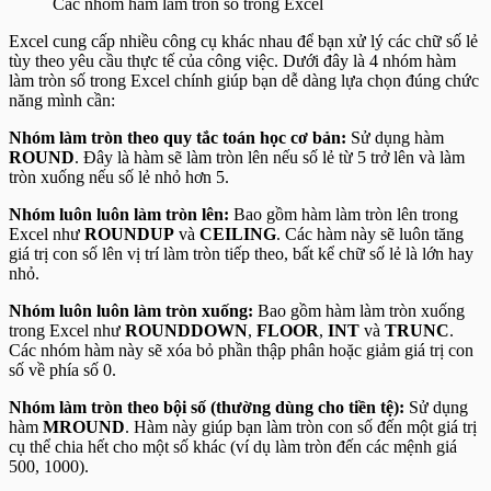
Các nhóm hàm làm tròn số trong Excel
Excel cung cấp nhiều công cụ khác nhau để bạn xử lý các chữ số lẻ
tùy theo yêu cầu thực tế của công việc. Dưới đây là 4 nhóm hàm
làm tròn số trong Excel chính giúp bạn dễ dàng lựa chọn đúng chức
năng mình cần:
Nhóm làm tròn theo quy tắc toán học cơ bản:
Sử dụng hàm
ROUND
. Đây là hàm sẽ làm tròn lên nếu số lẻ từ 5 trở lên và làm
tròn xuống nếu số lẻ nhỏ hơn 5.
Nhóm luôn luôn làm tròn lên:
Bao gồm hàm làm tròn lên trong
Excel như
ROUNDUP
và
CEILING
. Các hàm này sẽ luôn tăng
giá trị con số lên vị trí làm tròn tiếp theo, bất kể chữ số lẻ là lớn hay
nhỏ.
Nhóm luôn luôn làm tròn xuống:
Bao gồm hàm làm tròn xuống
trong Excel như
ROUNDDOWN
,
FLOOR
,
INT
và
TRUNC
.
Các nhóm hàm này sẽ xóa bỏ phần thập phân hoặc giảm giá trị con
số về phía số 0.
Nhóm làm tròn theo bội số (thường dùng cho tiền tệ):
Sử dụng
hàm
MROUND
. Hàm này giúp bạn làm tròn con số đến một giá trị
cụ thể chia hết cho một số khác (ví dụ làm tròn đến các mệnh giá
500, 1000).