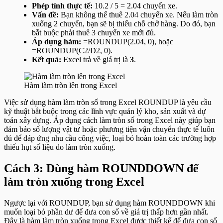
Phép tính thực tế:
10.2 / 5 = 2.04 chuyến xe.
Vấn đề:
Bạn không thể thuê 2.04 chuyến xe. Nếu làm tròn
xuống 2 chuyến, bạn sẽ bị thiếu chỗ chở hàng. Do đó, bạn
bắt buộc phải thuê 3 chuyến xe mới đủ.
Áp dụng hàm:
=ROUNDUP(2.04, 0)
, hoặc
=ROUNDUP(C2/D2, 0).
Kết quả:
Excel trả về giá trị là
3
.
Hàm làm tròn lên trong Excel
Việc sử dụng hàm làm tròn số trong Excel ROUNDUP là yêu cầu
kỹ thuật bắt buộc trong các lĩnh vực quản lý kho, sản xuất và dự
toán xây dựng. Áp dụng cách làm tròn số trong Excel này giúp bạn
đảm bảo số lượng vật tư hoặc phương tiện vận chuyển thực tế luôn
đủ để đáp ứng nhu cầu công việc, loại bỏ hoàn toàn các trường hợp
thiếu hụt số liệu do làm tròn xuống.
Cách 3: Dùng hàm ROUNDDOWN để
làm tròn xuống trong Excel
Ngược lại với ROUNDUP, bạn sử dụng hàm ROUNDDOWN khi
muốn loại bỏ phần dư để đưa con số về giá trị thấp hơn gần nhất.
Đây là hàm làm tròn xuống trong Excel được thiết kế để đưa con số