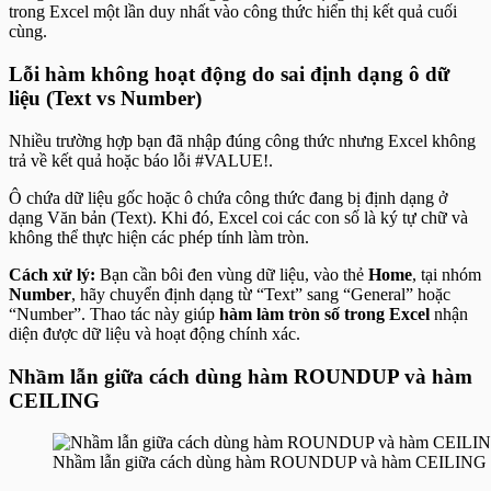
trong Excel một lần duy nhất vào công thức hiển thị kết quả cuối
cùng.
Lỗi hàm không hoạt động do sai định dạng ô dữ
liệu (Text vs Number)
Nhiều trường hợp bạn đã nhập đúng công thức nhưng Excel không
trả về kết quả hoặc báo lỗi #VALUE!.
Ô chứa dữ liệu gốc hoặc ô chứa công thức đang bị định dạng ở
dạng Văn bản (Text). Khi đó, Excel coi các con số là ký tự chữ và
không thể thực hiện các phép tính làm tròn.
Cách xử lý:
Bạn cần bôi đen vùng dữ liệu, vào thẻ
Home
, tại nhóm
Number
, hãy chuyển định dạng từ “Text” sang “General” hoặc
“Number”. Thao tác này giúp
hàm làm tròn số trong Excel
nhận
diện được dữ liệu và hoạt động chính xác.
Nhầm lẫn giữa cách dùng hàm ROUNDUP và hàm
CEILING
Nhầm lẫn giữa cách dùng hàm ROUNDUP và hàm CEILING