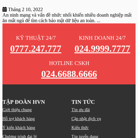
Tháng 2 10, 2022
An ninh mạng và vấn đề nhức nhối khiến nhiều doanh nghiệp mất
ăn mất ngủ để tìm cách bảo mật dữ liệu an toàn. ...
KỸ THUẬT 24/7
KINH DOANH 24/7
0777.247.777
024.9999.7777
HOTLINE CSKH
024.6688.6666
TẬP ĐOÀN HVN
TIN TỨC
Giới thiệu chung
Tin ưu đãi
Hỗ trợ khách hàng
Cập nhật dịch vụ
Ý kiến khách hàng
Kiến thức
Chương trình đại lý
Tin tuyển dụng