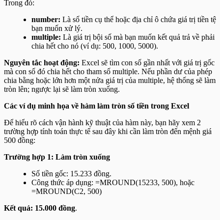
Trong đó:
number:
Là số tiền cụ thể hoặc địa chỉ ô chứa giá trị tiền tệ
bạn muốn xử lý.
multiple:
Là giá trị bội số mà bạn muốn kết quả trả về phải
chia hết cho nó (ví dụ: 500, 1000, 5000).
Nguyên tắc hoạt động:
Excel sẽ tìm con số gần nhất với giá trị gốc
mà con số đó chia hết cho tham số
multiple
. Nếu phần dư của phép
chia bằng hoặc lớn hơn một nửa giá trị của
multiple
, hệ thống sẽ làm
tròn lên; ngược lại sẽ làm tròn xuống.
Các ví dụ minh họa về hàm làm tròn số tiền trong Excel
Để hiểu rõ cách vận hành kỹ thuật của hàm này, bạn hãy xem 2
trường hợp tính toán thực tế sau đây khi cần làm tròn đến mệnh giá
500 đồng:
Trường hợp 1: Làm tròn xuống
Số tiền gốc: 15.233 đồng.
Công thức áp dụng:
=MROUND(15233, 500)
, hoặc
=MROUND(C2, 500)
Kết quả:
15.000 đồng
.