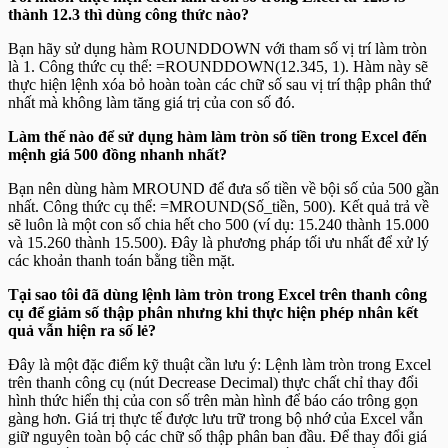
thành 12.3 thì dùng công thức nào?
Bạn hãy sử dụng hàm ROUNDDOWN với tham số vị trí làm tròn
là 1. Công thức cụ thể:
=ROUNDDOWN(12.345, 1)
. Hàm này sẽ
thực hiện lệnh xóa bỏ hoàn toàn các chữ số sau vị trí thập phân thứ
nhất mà không làm tăng giá trị của con số đó.
Làm thế nào để sử dụng hàm làm tròn số tiền trong Excel đến
mệnh giá 500 đồng nhanh nhất?
Bạn nên dùng hàm MROUND để đưa số tiền về bội số của 500 gần
nhất. Công thức cụ thể:
=MROUND(Số_tiền, 500)
. Kết quả trả về
sẽ luôn là một con số chia hết cho 500 (ví dụ: 15.240 thành 15.000
và 15.260 thành 15.500). Đây là phương pháp tối ưu nhất để xử lý
các khoản thanh toán bằng tiền mặt.
Tại sao tôi đã dùng lệnh làm tròn trong Excel trên thanh công
cụ để giảm số thập phân nhưng khi thực hiện phép nhân kết
quả vẫn hiện ra số lẻ?
Đây là một đặc điểm kỹ thuật cần lưu ý: Lệnh làm tròn trong Excel
trên thanh công cụ (nút Decrease Decimal) thực chất chỉ thay đổi
hình thức hiển thị của con số trên màn hình để báo cáo trông gọn
gàng hơn. Giá trị thực tế được lưu trữ trong bộ nhớ của Excel vẫn
giữ nguyên toàn bộ các chữ số thập phân ban đầu. Để thay đổi giá