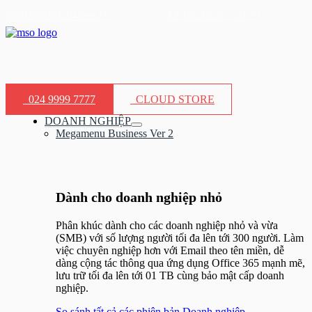
Nhảy
KINH DOANH: 024.9999.7777
KỸ THUẬT: 0777 247 777
tới
nội
dung
024 9999 7777
CLOUD STORE
DOANH NGHIỆP
Bật/tắt
Megamenu Business Ver 2
Menu
Dành cho doanh nghiệp nhỏ​
Phân khúc dành cho các doanh nghiệp nhỏ và vừa
(SMB) với số lượng người tối đa lên tới 300 người. Làm
việc chuyên nghiệp hơn với Email theo tên miền, dễ
dàng cộng tác thông qua ứng dụng Office 365 mạnh mẽ,
lưu trữ tối đa lên tới 01 TB cùng bảo mật cấp doanh
nghiệp.
So sánh tất cả các phiên bản Doanh nghiệp