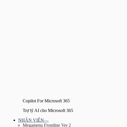
Copilot For Microsoft 365
Trợ lý AI cho Microsoft 365
NHÂN VIÊN
Bật/tắt
Megamenu Frontline Ver 2