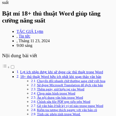
suất
Bật mí 18+ thủ thuật Word giúp tăng
cường năng suất
TÁC GIẢ
Lyttn
,
Tin tức
,
Tháng 11 23, 2024
9:00 sáng
Nội dung bài viết
Lợi ích nhận được khi sử dụng các thủ thuật trong Word
18+ thủ thuật Word hữu ích nhất khi soạn thảo văn bản
Chuyển đổi nhanh chữ thường sang chữ viết hoa
Sử dụng Microsoft Translation để dịch văn bản
Thêm ngày, giờ hiện tại vào Word
Chụp màn hình trong Word
Ẩn nội dung văn bản trong Word
Chỉnh sửa file PDF trực tiếp trên Word
Gõ văn bản ở bất kỳ vị trí nào trong trang Word
Kiểm tra tương thích ngược với văn bản cũ
Tính các phép tính trong Word