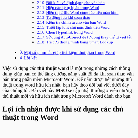
Đổi kiểu và định dạng cho văn bản
Hiện các ký tự bị ẩn trong Word
Hiển thị 2 file Word cùng lúc trên màn hình
Tự động lưu khi soạn thảo
Kiểm tra chính tả cho văn bản Word
Thiết lập font chữ mặc định trên Word
Chèn Hyperlink trong Word
Sử dụng AutoCorrect để tự động thay thế từ viết tắt
Tra cứu thông minh bằng Smart Lookup
Một số phím tắt giúp tiết kiệm thời gian trong Word
Lời kết
Việc sử dụng các
thủ thuật word
là một trong những cách thông
dụng giúp bạn có thể tăng cường năng suất tối đa khi soạn thảo văn
bản trong phần mềm Microsoft Word. Để nắm được hết những thủ
thuật trong word hữu ích nhất, bạn hãy theo dõi bài viết dưới đây
của chúng tôi. Bài viết này
MSO
sẽ cập nhật thường xuyên những
thủ thuật mới và hữu ích nhất trong Microsoft Word dành cho bạn.
Lợi ích nhận được khi sử dụng các thủ
thuật trong Word