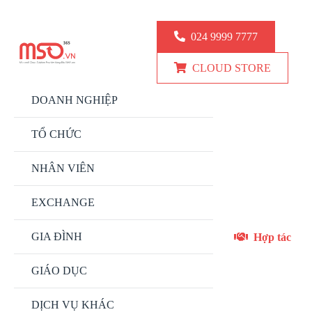
KINH DOANH: 024.9999.7777
KỸ THUẬT: 0777 247 777
024 9999 7777
CLOUD STORE
DOANH NGHIỆP
TỔ CHỨC
NHÂN VIÊN
EXCHANGE
GIA ĐÌNH
Hợp tác
GIÁO DỤC
DỊCH VỤ KHÁC