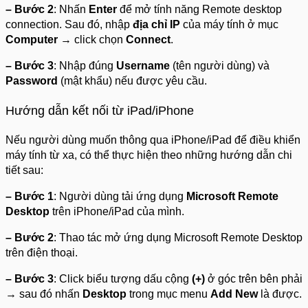
– Bước 2
: Nhấn
Enter
để mở tính năng Remote desktop
connection. Sau đó, nhập
địa chỉ IP
của máy tính ở mục
Computer
→ click chọn
Connect
.
– Bước 3
: Nhập đúng
Username
(tên người dùng) và
Password
(mật khẩu) nếu được yêu cầu.
Hướng dẫn kết nối từ iPad/iPhone
Nếu người dùng muốn thông qua iPhone/iPad để điều khiển
máy tính từ xa, có thể thực hiện theo những hướng dẫn chi
tiết sau:
– Bước 1
: Người dùng tải ứng dụng
Microsoft Remote
Desktop
trên iPhone/iPad của mình.
– Bước 2
: Thao tác mở ứng dụng Microsoft Remote Desktop
trên điện thoại.
– Bước 3
: Click biểu tượng dấu cộng
(+)
ở góc trên bên phải
→ sau đó nhấn
Desktop
trong mục menu
Add New
là được.