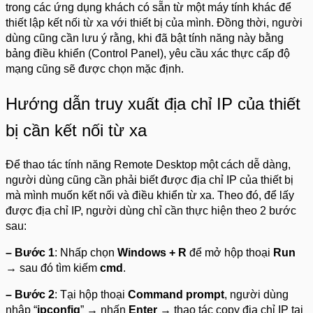
trong các ứng dụng khách có sẵn từ một máy tính khác để
thiết lập kết nối từ xa với thiết bị của mình. Đồng thời, người
dùng cũng cần lưu ý rằng, khi đã bật tính năng này bằng
bảng điều khiển (Control Panel), yêu cầu xác thực cấp độ
mạng cũng sẽ được chọn mặc định.
Hướng dẫn truy xuất địa chỉ IP của thiết
bị cần kết nối từ xa
Để thao tác tính năng Remote Desktop một cách dễ dàng,
người dùng cũng cần phải biết được địa chỉ IP của thiết bị
mà mình muốn kết nối và điều khiển từ xa. Theo đó, để lấy
được địa chỉ IP, người dùng chỉ cần thực hiện theo 2 bước
sau:
– Bước 1
: Nhấp chọn
Windows + R
để mở hộp thoại
Run
→ sau đó tìm kiếm
cmd
.
– Bước 2
: Tại hộp thoại
Command prompt
, người dùng
nhập “
ipconfig
” → nhấn
Enter
→ thao tác copy địa chỉ IP tại