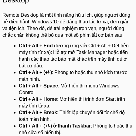
Remote Desktop là một tính năng hữu ích, giúp người dùng
hệ điều hành Windows 10 dễ dàng thao tác từ xa, đơn giản
và tiện ích. Theo đó, để trải nghiệm trọn vẹn, người dùng
chắc chắn không thể bỏ qua một số phím tắt cơ bản sau:
Ctrl + Alt + End
(tương ứng với Ctrl + Alt + Del trên
máy tính từ xa): Hỗ trợ mở Task Manager hoặc tiến
hành các thao tác bảo mật khác trên máy tính dù ở
bất cứ đâu.
Ctrl + Alt + (+/-)
: Phóng to hoặc thu nhỏ kích thước
màn hình.
Ctrl + Alt + Space
: Mở hiển thị menu Windows
Control
Ctrl + Alt + Home
: Mở hiển thị trình đơn Start trên
máy tính từ xa.
Ctrl + Alt + Break
: Thiết lập chuyển đổi từ chế độ
toàn màn hình.
Ctrl + Alt + (+/-) ở thanh Taskbar
: Phóng to hoặc thu
nhỏ cửa sổ hiển thị.