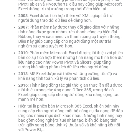
PivotTables và PivotCharts, điều này cũng giúp Microsoft
Excel thống trị thị trường trong thời điểm hiện tại.
2003
: Excel được tích hợp thêm với XML, giúp hỗ trợ
người dùng trao đổi dữ liệu dễ dàng hơn.
2007
: Phần mềm này được thay đổi giao diện với những
tính năng được gom nhóm trên thanh công cụ hiện đại
Ribbon, thay vì các menu và thanh công cụ truyền thống.
Điều này giúp cung cấp cho người dùng một sự trải
nghiệm sử dụng tuyệt vời hơn.
2010
: Phần mềm Microsoft Excel được giới thiệu với phiên
bản có sự tích hợp thêm những tính năng mô hình hóa dữ
liệu nâng cao như Power Pivot và Slicers, giúp tăng
cường khả năng phân tích dữ liệu cho người dùng.
2013
: MS Excel được cải thiện và tăng cường tốc độ và
khả năng tính toán, xử lý và phân tích dữ liệu.
2016
: Tính năng đồng tác giả thời gian thực lần đầu được
giới thiệu trong các ứng dụng Office 365, trong đó có
Excel, giúp cung cấp cho người dùng khả năng cộng tác
mạnh mẽ hơn.
Hiện tại là phiên bản Microsoft 365 Excel, phiên bản này
cung cấp cho người dùng một bộ công cụ đa dạng để đáp
ứng cho nhiều mục đích khác nhau. Những tính năng này
bao gồm công nghệ trí tuệ nhân tạo, biến đổi bảng tính
trên giấy sang bảng tính kỹ thuật số và khả năng kết nối
với Power BI,…