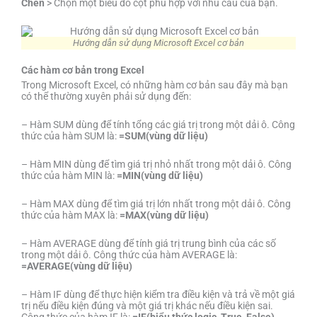
Chèn
> Chọn một biểu đồ cột phù hợp với nhu cầu của bạn.
Hướng dẫn sử dụng Microsoft Excel cơ bản
Các hàm cơ bản trong Excel
Trong Microsoft Excel, có những hàm cơ bản sau đây mà bạn
có thể thường xuyên phải sử dụng đến:
– Hàm SUM dùng để tính tổng các giá trị trong một dải ô. Công
thức của hàm SUM là:
=SUM(vùng dữ liệu)
– Hàm MIN dùng để tìm giá trị nhỏ nhất trong một dải ô. Công
thức của hàm MIN là:
=MIN(vùng dữ liệu)
– Hàm MAX dùng để tìm giá trị lớn nhất trong một dải ô. Công
thức của hàm MAX là:
=MAX(vùng dữ liệu)
– Hàm AVERAGE dùng để tính giá trị trung bình của các số
trong một dải ô. Công thức của hàm AVERAGE là:
=AVERAGE(vùng dữ liệu)
– Hàm IF dùng để thực hiện kiểm tra điều kiện và trả về một giá
trị nếu điều kiện đúng và một giá trị khác nếu điều kiện sai.
Công thức của hàm IF là:
=IF(biểu thức logic, True, False)