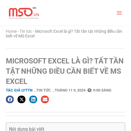
Nhảy
Main
tới
nội
Menu
dung
Home
-
Tin tức
-
Microsoft Excel là gì? Tất tần tật những điều cần
biết về MS Excel
MICROSOFT EXCEL LÀ GÌ? TẤT TẦN
TẬT NHỮNG ĐIỀU CẦN BIẾT VỀ MS
EXCEL
TÁC GIẢ
LYTTN
,
TIN TỨC
,
THÁNG 11 9, 2024
9:00 SÁNG
Nội dung bài viết