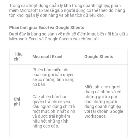
Trong các hoạt động quản lý kho trong doanh nghiệp, phần
mềm Microsoft Excel sẽ giúp người dùng có thể theo dõi hàng
tồn kho, quản lý đơn hàng và phân tích dữ liệu kho.
Phân biệt giữa Excel và Google Sheets
Dưới đây là bảng so sánh về một số điểm khác biệt nổi bật giữa
Microsoft Excel và Google Sheets của chúng tôi:
Tiêu
Microsoft Excel
Google Sheets
chí
Phiên bản miễn phí
của các gói bản quyền
sẽ có những tính năng
cơ bản.
Miễn phí cho người
dùng cá nhân và có
Các phiên bản bản
những gói trả phí
Chi
quyền trả phí sẽ yêu
cho những người
phí
cầu người dùng chi trả
dùng doanh nghiệp
một mức phí nhất định
với tài khoản Google
và được trải nghiệm
Workspace.
hầu hết những tính
năng cao cấp.