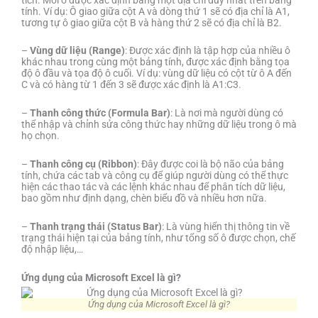
tính. Ví dụ: Ô giao giữa cột A và dòng thứ 1 sẽ có địa chỉ là A1,
tương tự ô giao giữa cột B và hàng thứ 2 sẽ có địa chỉ là B2.
–
Vùng dữ liệu (Range)
: Được xác định là tập hợp của nhiều ô
khác nhau trong cùng một bảng tính, được xác định bằng tọa
độ ô đầu và tọa độ ô cuối. Ví dụ: vùng dữ liệu có cột từ ô A đến
C và có hàng từ 1 đến 3 sẽ được xác định là A1:C3.
–
Thanh công thức (Formula Bar)
: Là nơi mà người dùng có
thể nhập và chỉnh sửa công thức hay những dữ liệu trong ô mà
họ chọn.
–
Thanh công cụ (Ribbon)
: Đây được coi là bộ não của bảng
tính, chứa các tab và công cụ để giúp người dùng có thể thực
hiện các thao tác và các lệnh khác nhau để phân tích dữ liệu,
bao gồm như định dạng, chèn biểu đồ và nhiều hơn nữa.
–
Thanh trạng thái (Status Bar)
: Là vùng hiển thị thông tin về
trạng thái hiện tại của bảng tính, như tổng số ô được chọn, chế
độ nhập liệu,…
Ứng dụng của Microsoft Excel là gì?
Ứng dụng của Microsoft Excel là gì?