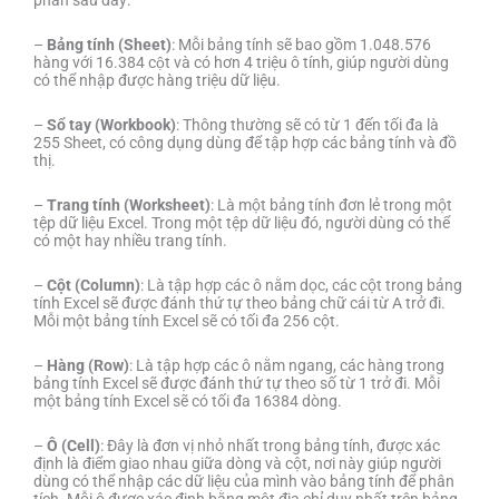
–
Bảng tính (Sheet)
: Mỗi bảng tính sẽ bao gồm 1.048.576
hàng với 16.384 cột và có hơn 4 triệu ô tính, giúp người dùng
có thể nhập được hàng triệu dữ liệu.
–
Sổ tay (Workbook)
: Thông thường sẽ có từ 1 đến tối đa là
255 Sheet, có công dụng dùng để tập hợp các bảng tính và đồ
thị.
–
Trang tính (Worksheet)
: Là một bảng tính đơn lẻ trong một
tệp dữ liệu Excel. Trong một tệp dữ liệu đó, người dùng có thể
có một hay nhiều trang tính.
–
Cột (Column)
: Là tập hợp các ô nằm dọc, các cột trong bảng
tính Excel sẽ được đánh thứ tự theo bảng chữ cái từ A trở đi.
Mỗi một bảng tính Excel sẽ có tối đa 256 cột.
–
Hàng (Row)
: Là tập hợp các ô nằm ngang, các hàng trong
bảng tính Excel sẽ được đánh thứ tự theo số từ 1 trở đi. Mỗi
một bảng tính Excel sẽ có tối đa 16384 dòng.
–
Ô (Cell)
: Đây là đơn vị nhỏ nhất trong bảng tính, được xác
định là điểm giao nhau giữa dòng và cột, nơi này giúp người
dùng có thể nhập các dữ liệu của mình vào bảng tính để phân
tích. Mỗi ô được xác định bằng một địa chỉ duy nhất trên bảng