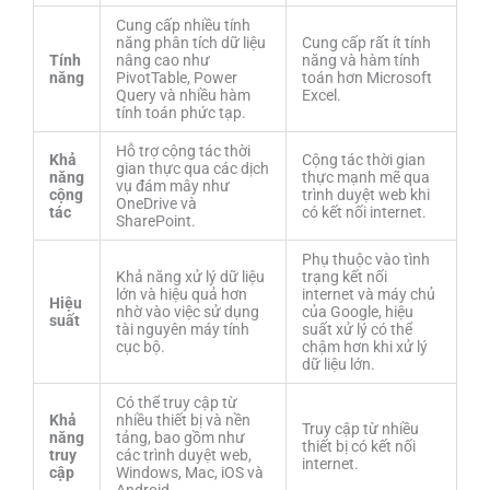
Cung cấp nhiều tính
năng phân tích dữ liệu
Cung cấp rất ít tính
Tính
nâng cao như
năng và hàm tính
năng
PivotTable, Power
toán hơn Microsoft
Query và nhiều hàm
Excel.
tính toán phức tạp.
Hỗ trợ cộng tác thời
Khả
Cộng tác thời gian
gian thực qua các dịch
năng
thực mạnh mẽ qua
vụ đám mây như
cộng
trình duyệt web khi
OneDrive và
tác
có kết nối internet.
SharePoint.
Phụ thuộc vào tình
Khả năng xử lý dữ liệu
trạng kết nối
lớn và hiệu quả hơn
internet và máy chủ
Hiệu
nhờ vào việc sử dụng
của Google, hiệu
suất
tài nguyên máy tính
suất xử lý có thể
cục bộ.
chậm hơn khi xử lý
dữ liệu lớn.
Có thể truy cập từ
Khả
nhiều thiết bị và nền
Truy cập từ nhiều
năng
tảng, bao gồm như
thiết bị có kết nối
truy
các trình duyệt web,
internet.
cập
Windows, Mac, iOS và