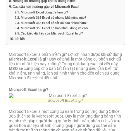
Những lỗi thường gặp khi sử dụng Excel
Các câu hỏi thường gặp về Microsoft Excel
Microsoft Excel dùng để làm gì?
Microsoft 365 Excel có những khả năng nào?
Microsoft 365 Excel có tất cả bao nhiêu hàm?
Microsoft 365 Excel có bao nhiêu dòng và cột?
Các kiểu dữ liệu của Microsoft Excel là gì?
Lời kết
Microsoft Excel là phần mềm gì? Lợi ích nhận được khi sử dụng
Microsoft Excel là gì
? Đây có phải là một công cụ phân tích dữ
liệu tốt nhất hiện nay không? Trong nội dung của bài viết này,
MSO
sẽ cung cấp cho bạn tất tần tật những điều cần biết, từ
khái niệm, tính năng, lịch sử hình thành cho đến cách sử dụng
Microsoft Excel chi tiết nhất.
Microsoft Excel là gì?
Microsoft Excel là gì?
Microsoft Excel là một công cụ nằm trong bộ ứng dụng Office
365 (hiện tại là Microsoft 365). Đây là một ứng dụng bảng tính
mạnh mẽ, giúp người dùng quản lý, tính toán, phân tích và trực
quan hóa dữ liệu nhanh chóng, giúp người dùng có thể nắm
bắt được những thông tin chuyên sâu về những dữ liệu của