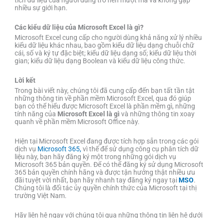
tích dữ liệu của người dùng trở nên mượt mà và không gặp
nhiều sự giới hạn.
Các kiểu dữ liệu của Microsoft Excel là gì?
Microsoft Excel cung cấp cho người dùng khả năng xử lý nhiều
kiểu dữ liệu khác nhau, bao gồm kiểu dữ liệu dạng chuỗi chữ
cái, số và ký tự đặc biệt; kiểu dữ liệu dạng số; kiểu dữ liệu thời
gian; kiểu dữ liệu dạng Boolean và kiểu dữ liệu công thức.
Lời kết
Trong bài viết này, chúng tôi đã cung cấp đến bạn tất tần tật
những thông tin về phần mềm Microsoft Excel, qua đó giúp
bạn có thể hiểu được Microsoft Excel là phần mềm gì, những
tính năng của
Microsoft Excel là gì
và những thông tin xoay
quanh về phần mềm Microsoft Office này.
Hiện tại Microsoft Excel đang được tích hợp sẵn trong các gói
dịch vụ
Microsoft 365,
vì thế để sử dụng công cụ phân tích dữ
liệu này, bạn hãy đăng ký một trong những gói dịch vụ
Microsoft 365 bản quyền. Để có thể đăng ký sử dụng Microsoft
365 bản quyền chính hãng và được tận hưởng thật nhiều ưu
đãi tuyệt vời nhất, bạn hãy nhanh tay đăng ký ngay tại
MSO
.
Chúng tôi là đối tác ủy quyền chính thức của Microsoft tại thị
trường Việt Nam.
Hãy liên hệ ngay với chúng tôi qua những thông tin liên hệ dưới