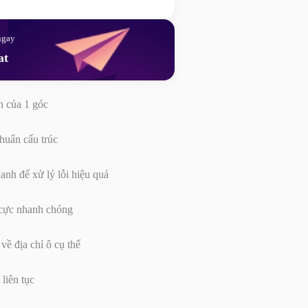
ngay
at
n của 1 góc
chuẩn cấu trúc
h để xử lý lỗi hiệu quả
d cực nhanh chóng
 địa chỉ ô cụ thể
liên tục