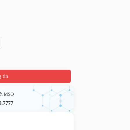
 tin
với MSO
9.7777
ầu hỗ trợ
ail