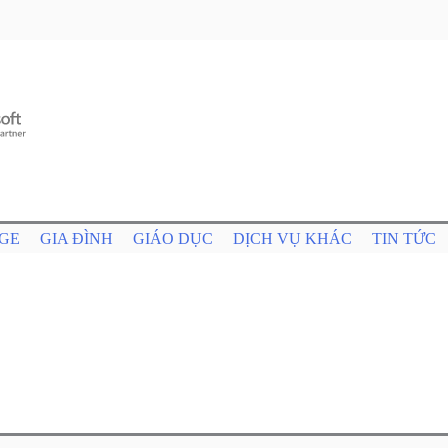
GE
GIA ĐÌNH
GIÁO DỤC
DỊCH VỤ KHÁC
TIN TỨC