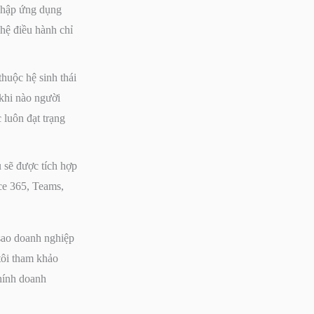
nhập ứng dụng
 hệ điều hành chỉ
huộc hệ sinh thái
 khi nào người
 luôn đạt trạng
ụ sẽ được tích hợp
ce 365, Teams,
 sao doanh nghiệp
tôi tham khảo
hính doanh