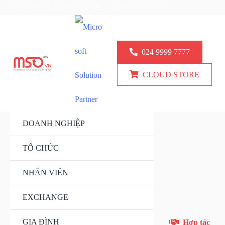
KINH DOANH: 024.9999.7777
KỸ THUẬT: 0777 247 777
024 9999 7777
CLOUD STORE
DOANH NGHIỆP
TỔ CHỨC
NHÂN VIÊN
EXCHANGE
GIA ĐÌNH
Hợp tác