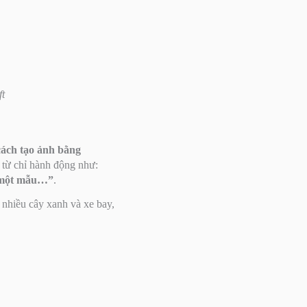
t
cách tạo ảnh bằng
 từ chỉ hành động như:
 một mẫu…”
.
nhiều cây xanh và xe bay,