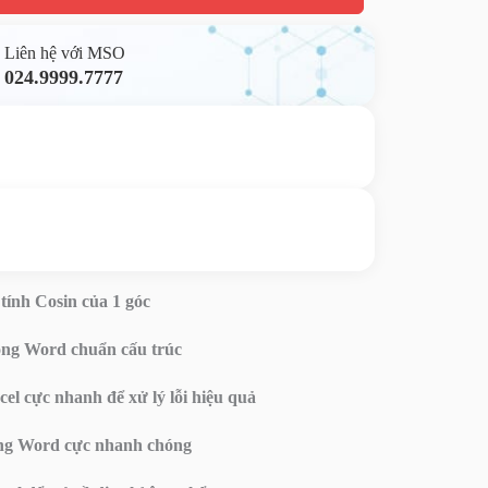
Liên hệ với MSO
024.9999.7777
Gửi yêu cầu hỗ trợ
Gửi email
Nhắn tin ngay
Livechat
ính Cosin của 1 góc
rong Word chuẩn cấu trúc
 cực nhanh để xử lý lỗi hiệu quả
trong Word cực nhanh chóng