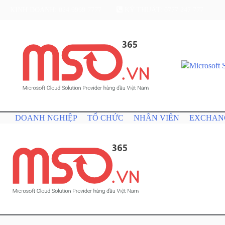
KINH DOANH: 024.9999.7777
KỸ THUẬT: 0777 247 777
DOANH NGHIỆP
TỔ CHỨC
NHÂN VIÊN
EXCHAN