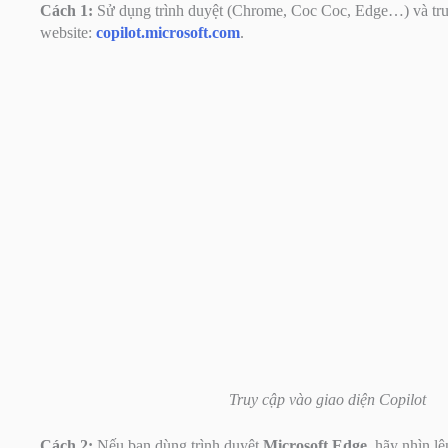
Cách 1:
Sử dụng trình duyệt (Chrome, Coc Coc, Edge…) và truy 
website:
copilot.microsoft.com
.
Truy cập vào giao diện Copilot
Cách 2:
Nếu bạn dùng trình duyệt
Microsoft Edge
, hãy nhìn l