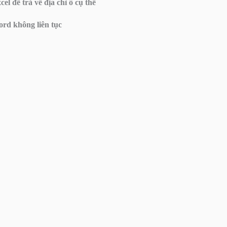
để trả về địa chỉ ô cụ thể
ord không liên tục