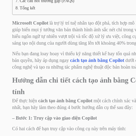
Các câu hỏi thường gặp (FAQs)
Tổng kết
Microsoft Copilot
là trợ lý trí tuệ nhân tạo đột phá, tích hợp
giúp biến mọi ý tưởng văn bản thành hình ảnh sắc nét chỉ trong 
hiểu ngôn ngữ tự nhiên vượt trội và tốc độ xử lý ưu việt, công c
sáng tạo nội dung của người dùng tăng lên tới khoảng 40% tron
Nếu bạn đang loay hoay vì thiếu kỹ năng thiết kế hay tốn quá n
bản quyền, hãy áp dụng ngay
cách tạo ảnh bằng Copilot
dưới 
công nghệ và tạo ra những tác phẩm nghệ thuật độc bản hoàn to
Hướng dẫn chi tiết cách tạo ảnh bằng C
tính
Để thực hiện
cách tạo ảnh bằng Copilot
một cách chính xác và
nhất, bạn hãy làm theo đúng 4 bước hướng dẫn cụ thể sau đây:
– Bước 1: Truy cập vào giao diện Copilot
Có hai cách để bạn truy cập vào công cụ này trên máy tính: