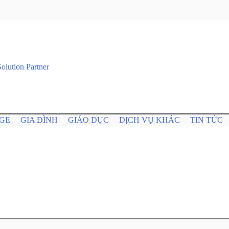
GE
GIA ĐÌNH
GIÁO DỤC
DỊCH VỤ KHÁC
TIN TỨC