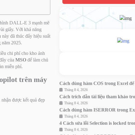
 mô hình DALL-E 3 mạnh mẽ
vài giây. Với khả năng
ụ này đã thúc đẩy hiệu suất
g năm 2025.
hiều chi phí cho kho ảnh
đây của
MSO
để làm chủ
àn miễn phí.
opilot trên máy
Cách dùng hàm COS trong Excel để t
Tháng 8 4, 2026
Cách trích dẫn tài liệu tham khảo t
 nhận được kết quả đẹp
Tháng 8 4, 2026
Cách dùng hàm ISERROR trong Excel
Tháng 8 4, 2026
4 Cách sửa lỗi Selection is locked 
Tháng 8 4, 2026