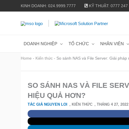
Nhảy
KINH DOANH: 024.9999.7777
KỸ THUẬT: 0777 247
tới
nội
dung
DOANH NGHIỆP
TỔ CHỨC
NHÂN VIÊN
Home
-
Kiến thức
-
So sánh NAS và File Server: Giải pháp 
SO SÁNH NAS VÀ FILE SERV
HIỆU QUẢ HƠN?
TÁC GIẢ
NGUYEN LOI
,
KIẾN THỨC
,
THÁNG 4 27, 2022