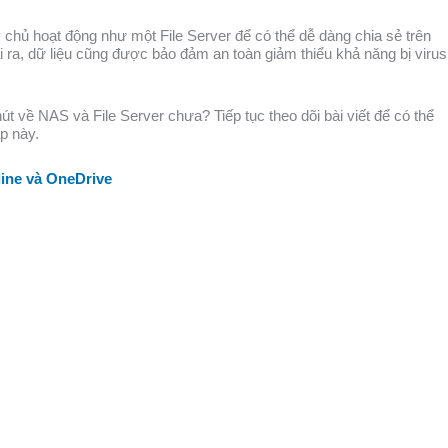
y chủ hoạt động như một File Server để có thể dễ dàng chia sẻ trên
i ra, dữ liệu cũng được bảo đảm an toàn giảm thiểu khả năng bị virus
út về NAS và File Server chưa? Tiếp tục theo dõi bài viết để có thể
p này.
line và OneDrive