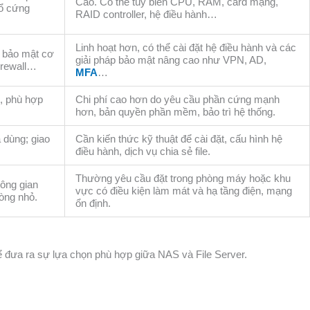
Cao. Có thể tùy biến CPU, RAM, card mạng,
ổ cứng
RAID controller, hệ điều hành…
Linh hoạt hơn, có thể cài đặt hệ điều hành và các
g bảo mật cơ
giải pháp bảo mật nâng cao như VPN, AD,
irewall…
MFA
…
p, phù hợp
Chi phí cao hơn do yêu cầu phần cứng mạnh
hơn, bản quyền phần mềm, bảo trì hệ thống.
 dùng; giao
Cần kiến thức kỹ thuật để cài đặt, cấu hình hệ
điều hành, dịch vụ chia sẻ file.
Thường yêu cầu đặt trong phòng máy hoặc khu
ông gian
vực có điều kiện làm mát và hạ tầng điện, mạng
hòng nhỏ.
ổn định.
 đưa ra sự lựa chọn phù hợp giữa NAS và File Server.