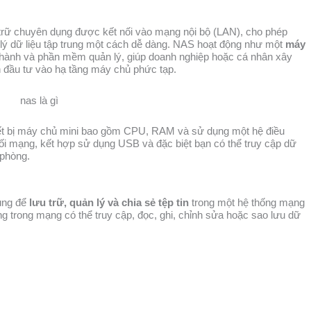
u trữ chuyên dụng được kết nối vào mạng nội bộ (LAN), cho phép
n lý dữ liệu tập trung một cách dễ dàng. NAS hoạt động như một
máy
u hành và phần mềm quản lý, giúp doanh nghiệp hoặc cá nhân xây
n đầu tư vào hạ tầng máy chủ phức tạp.
iết bị máy chủ mini bao gồm CPU, RAM và sử dụng một hệ điều
nối mạng, kết hợp sử dụng USB và đặc biệt bạn có thể truy cập dữ
 phòng.
ùng để
lưu trữ, quản lý và chia sẻ tệp tin
trong một hệ thống mạng
ng trong mạng có thể truy cập, đọc, ghi, chỉnh sửa hoặc sao lưu dữ