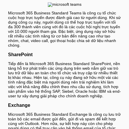
Microsoft 365 Business Standard Teams là công cụ tổ chức
cuộc họp trực tuyến được đánh giá cao từ người dùng. Khi sử
dụng công cụ này, người dùng có thể họp trực tuyến với tối
đa 300 thành viên cùng với đó là các cuộc hội nghị trực tuyến
với 10.000 người tham gia. Đặc biệt, ứng dụng này sở hữu
rất nhiều các tính năng từ cơ bản đến nâng cao như tạo
nhóm, chat, video call, gọi thoại hoặc chia sẻ dữ liệu nhanh
chóng.
SharePoint
Tiếp đến là Microsoft 365 Business Standard SharePoint, nền
tảng hỗ trợ phát triển các ứng dụng trên web nắm giữ vai trò
lưu trữ dữ liệu an toàn cho tổ chức và truy cập từ nhiều thiết
bị khác nhau. Hiện tại, công cụ này đang sở hữu một vài các
tính năng đặc biệt mà người dùng nên trải nghiệm khi làm
việc với khả năng điều chỉnh theo nhu cầu sử dụng, tích hợp
sản phẩm vào hệ thống SAP, Siebel, Oracle hoặc IBM và end-
user tự xây dựng giải pháp cho chính doanh nghiệp.
Exchange
Microsoft 365 Business Standard Exchange là công cụ lưu trữ
toàn bộ các email được gửi đến, gửi đi và spam để kết hợp
cùng với Outlook. Hơn nữa, sự kết hợp này còn cho phép
người dùng có thể truy cập vào hệ thống email của tổ chức