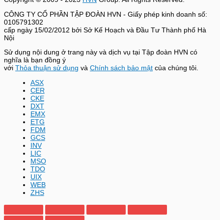
CÔNG TY CỔ PHẦN TẬP ĐOÀN HVN
- Giấy phép kinh doanh số:
0105791302
cấp ngày 15/02/2012 bởi Sở Kế Hoạch và Đầu Tư Thành phố Hà
Nội
Sử dụng nội dung ở trang này và dịch vụ tại Tập đoàn HVN có
nghĩa là bạn đồng ý
với
Thỏa thuận sử dụng
và
Chính sách bảo mật
của chúng tôi.
ASX
CER
CKE
DXT
EMX
ETG
FDM
GCS
INV
LIC
MSO
TDO
UIX
WEB
ZHS