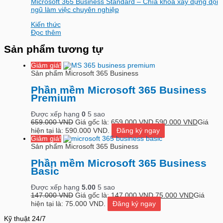
Microsoft 365 Business Standard – Chìa khóa xây dựng đội
ngũ làm việc chuyên nghiệp
Kiến thức
Đọc thêm
Sản phẩm tương tự
Giảm giá!
Sản phẩm Microsoft 365 Business
Phần mềm Microsoft 365 Business
Premium
Được xếp hạng
0
5 sao
659.000
VND
Giá gốc là: 659.000 VND.
590.000
VND
Giá
hiện tại là: 590.000 VND.
Đăng ký ngay
Giảm giá!
Sản phẩm Microsoft 365 Business
Phần mềm Microsoft 365 Business
Basic
Được xếp hạng
5.00
5 sao
147.000
VND
Giá gốc là: 147.000 VND.
75.000
VND
Giá
hiện tại là: 75.000 VND.
Đăng ký ngay
Kỹ thuật 24/7