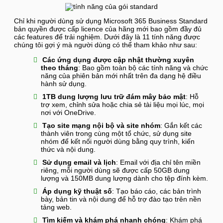
Chỉ khi người dùng sử dụng Microsoft 365 Business Standard
bản quyền được cấp licence của hãng mới bao gồm đầy đủ
các features để trải nghiệm. Dưới đây là 11 tính năng được
chúng tôi gợi ý mà người dùng có thể tham khảo như sau:
Các ứng dụng được cập nhật thường xuyên
theo tháng
: Bao gồm toàn bộ các tính năng và chức
năng của phiên bản mới nhất trên đa dạng hệ điều
hành sử dụng.
1TB dung lượng lưu trữ đám mây bảo mật
: Hỗ
trợ xem, chỉnh sửa hoặc chia sẻ tài liệu mọi lúc, mọi
nơi với OneDrive.
Tạo site mạng nội bộ và site nhóm
: Gắn kết các
thành viên trong cùng một tổ chức, sử dụng site
nhóm để kết nối người dùng bằng quy trình, kiến
thức và nội dung.
Sử dụng email và lịch
: Email với địa chỉ tên miền
riêng, mỗi người dùng sẽ được cấp 50GB dung
lượng và 150MB dung lượng dành cho tệp đính kèm.
Áp dụng kỹ thuật số
: Tạo báo cáo, các bản trình
bày, bản tin và nội dung để hỗ trợ đào tạo trên nền
tảng web.
Tìm kiếm và khám phá nhanh chóng
: Khám phá