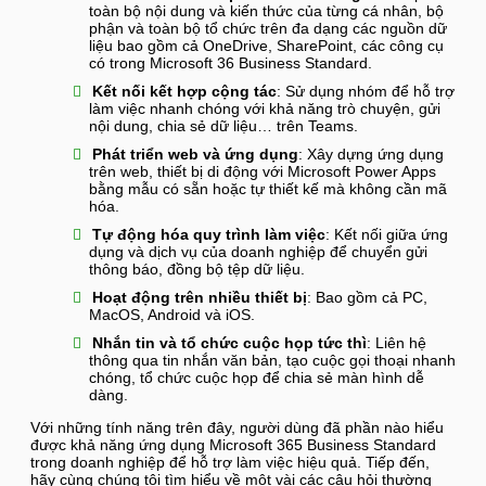
toàn bộ nội dung và kiến thức của từng cá nhân, bộ
phận và toàn bộ tổ chức trên đa dạng các nguồn dữ
liệu bao gồm cả OneDrive, SharePoint, các công cụ
có trong Microsoft 36 Business Standard.
Kết nối kết hợp cộng tác
: Sử dụng nhóm để hỗ trợ
làm việc nhanh chóng với khả năng trò chuyện, gửi
nội dung, chia sẻ dữ liệu… trên Teams.
Phát triển web và ứng dụng
: Xây dựng ứng dụng
trên web, thiết bị di động với Microsoft Power Apps
bằng mẫu có sẵn hoặc tự thiết kế mà không cần mã
hóa.
Tự động hóa quy trình làm việc
: Kết nối giữa ứng
dụng và dịch vụ của doanh nghiệp để chuyển gửi
thông báo, đồng bộ tệp dữ liệu.
Hoạt động trên nhiều thiết bị
: Bao gồm cả PC,
MacOS, Android và iOS.
Nhắn tin và tổ chức cuộc họp tức thì
: Liên hệ
thông qua tin nhắn văn bản, tạo cuộc gọi thoại nhanh
chóng, tổ chức cuộc họp để chia sẻ màn hình dễ
dàng.
Với những tính năng trên đây, người dùng đã phần nào hiểu
được khả năng ứng dụng Microsoft 365 Business Standard
trong doanh nghiệp để hỗ trợ làm việc hiệu quả. Tiếp đến,
hãy cùng chúng tôi tìm hiểu về một vài các câu hỏi thường