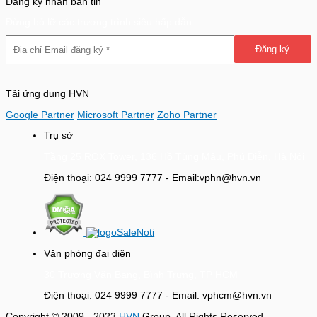
Đăng ký nhận bản tin
Đừng bỏ lỡ các trương trình siêu hấp dẫn
Tải ứng dụng HVN
Google Partner
Microsoft Partner
Zoho Partner
Trụ sở
Tầng 25 ROX Tower, 136 Hồ Tùng Mậu, Phú Diễn, Hà Nội
Điện thoại: 024 9999 7777 - Email:vphn@hvn.vn
Văn phòng đại diện
30 Trương Văn Bang, Bình Trưng, TP HCM
Điện thoại: 024 9999 7777 - Email: vphcm@hvn.vn
Copyright © 2009 - 2023
HVN
Group. All Rights Reserved.