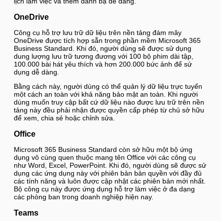
lịch làm việc và thêm danh bạ dễ dàng.
OneDrive
Công cụ hỗ trợ lưu trữ dữ liệu trên nền tảng đám mây
OneDrive được tích hợp sẵn trong phần mềm Microsoft 365
Business Standard. Khi đó, người dùng sẽ được sử dụng
dung lượng lưu trữ tương đương với 100 bộ phim dài tập,
100.000 bài hát yêu thích và hơn 200.000 bức ảnh để sử
dụng dễ dàng.
Bằng cách này, người dùng có thể quản lý dữ liệu trực tuyến
một cách an toàn với khả năng bảo mật an toàn. Khi người
dùng muốn truy cập bất cứ dữ liệu nào được lưu trữ trên nền
tảng này đều phải nhận được quyền cấp phép từ chủ sở hữu
để xem, chia sẻ hoặc chỉnh sửa.
Office
Microsoft 365 Business Standard còn sở hữu một bộ ứng
dụng vô cùng quen thuộc mang tên Office với các công cụ
như Word, Excel, PowerPoint. Khi đó, người dùng sẽ được sử
dụng các ứng dụng này với phiên bản bản quyền với đầy đủ
các tính năng và luôn được cập nhật các phiên bản mới nhất.
Bộ công cụ này được ứng dụng hỗ trợ làm việc ở đa dạng
các phòng ban trong doanh nghiệp hiện nay.
Teams