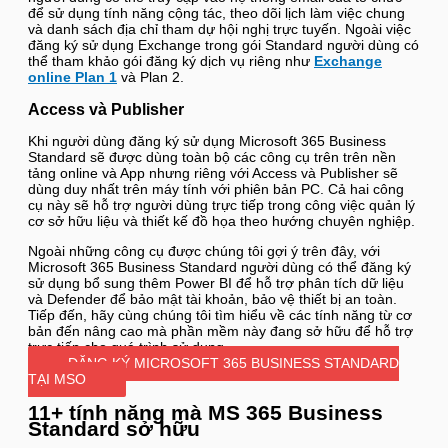
để sử dụng tính năng cộng tác, theo dõi lịch làm việc chung
và danh sách địa chỉ tham dự hội nghị trực tuyến. Ngoài việc
đăng ký sử dụng Exchange trong gói Standard người dùng có
thể tham khảo gói đăng ký dịch vụ riêng như
Exchange
online Plan 1
và Plan 2.
Access và Publisher
Khi người dùng đăng ký sử dụng Microsoft 365 Business
Standard sẽ được dùng toàn bộ các công cụ trên trên nền
tảng online và App nhưng riêng với Access và Publisher sẽ
dùng duy nhất trên máy tính với phiên bản PC. Cả hai công
cụ này sẽ hỗ trợ người dùng trực tiếp trong công việc quản lý
cơ sở hữu liệu và thiết kế đồ họa theo hướng chuyên nghiệp.
Ngoài những công cụ được chúng tôi gợi ý trên đây, với
Microsoft 365 Business Standard người dùng có thể đăng ký
sử dụng bổ sung thêm Power BI để hỗ trợ phân tích dữ liệu
và Defender để bảo mật tài khoản, bảo vệ thiết bị an toàn.
Tiếp đến, hãy cùng chúng tôi tìm hiểu về các tính năng từ cơ
bản đến nâng cao mà phần mềm này đang sở hữu để hỗ trợ
trực tiếp cho quá trình sử dụng.
ĐĂNG KÝ MICROSOFT 365 BUSINESS STANDARD
TẠI MSO
11+ tính năng mà MS 365 Business
Standard sở hữu