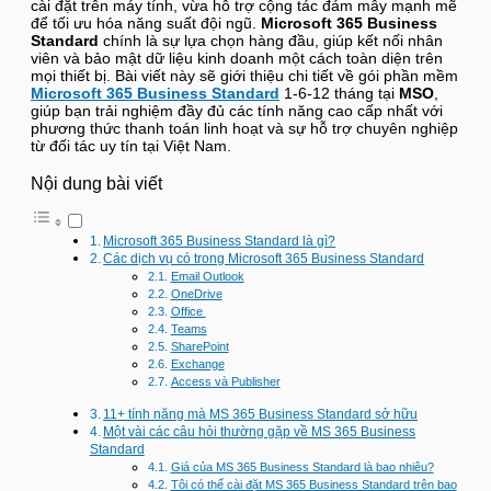
cài đặt trên máy tính, vừa hỗ trợ cộng tác đám mây mạnh mẽ
để tối ưu hóa năng suất đội ngũ.
Microsoft 365 Business
Standard
chính là sự lựa chọn hàng đầu, giúp kết nối nhân
viên và bảo mật dữ liệu kinh doanh một cách toàn diện trên
mọi thiết bị. Bài viết này sẽ giới thiệu chi tiết về gói phần mềm
Microsoft 365 Business Standard
1-6-12 tháng tại
MSO
,
giúp bạn trải nghiệm đầy đủ các tính năng cao cấp nhất với
phương thức thanh toán linh hoạt và sự hỗ trợ chuyên nghiệp
từ đối tác uy tín tại Việt Nam.
Nội dung bài viết
Microsoft 365 Business Standard là gì?
Các dịch vụ có trong Microsoft 365 Business Standard
Email Outlook
OneDrive
Office
Teams
SharePoint
Exchange
Access và Publisher
11+ tính năng mà MS 365 Business Standard sở hữu
Một vài các câu hỏi thường gặp về MS 365 Business
Standard
Giá của MS 365 Business Standard là bao nhiêu?
Tôi có thể cài đặt MS 365 Business Standard trên bao