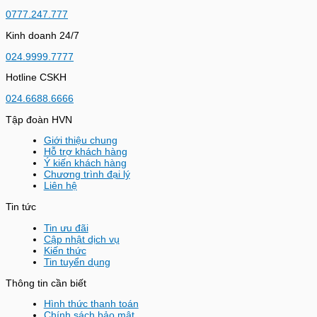
0777.247.777
Kinh doanh 24/7
024.9999.7777
Hotline CSKH
024.6688.6666
Tập đoàn HVN
Giới thiệu chung
Hỗ trợ khách hàng
Ý kiến khách hàng
Chương trình đại lý
Liên hệ
Tin tức
Tin ưu đãi
Cập nhật dịch vụ
Kiến thức
Tin tuyển dụng
Thông tin cần biết
Hình thức thanh toán
Chính sách bảo mật