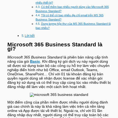
nhiêu thiết bị?
Có thể thêm bao nhiêu người dùng vào Microsoft 365
Business Standard?
Tôi có thể có bao nhiêu địa chỉ email trên MS 365
Business Standard?
Dung lượng hộp thư của MS 365 Business Standard là
bao nhiêu?
Lời kết
Microsoft 365 Business Standard là
gì?
Microsoft 365 Business Standard
là phiên bản nâng cấp tính
năng của gói
Basic
. Khi đăng ký gói dịch vụ này người dùng
sẽ được sử dụng toàn bộ các công cụ hỗ trợ làm việc chuyên
nghiệp điển hình như bộ Office, email Outlook, Teams,
OneDrive, SharePoint… Chỉ với 01 tài khoản đăng ký bản
quyền người dùng sẽ nhận được license để xác nhận gói
đăng ký sử dụng và có thể truy cập cùng lúc vào nhiều thiết bị
đăng nhập để làm việc một cách linh hoạt nhất.
Một điểm cộng của phần mềm được nhiều người dùng đánh
giá cao chính là này là khả năng làm việc trên cả nền tảng
online và App được tải về thiết bị. Ngoài ra, chỉ với 01 lần
đăng nhập duy nhất, người dùng có thể truy cập toàn bộ các