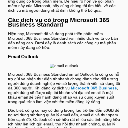
ứng dụng có trong phần mềm. Để hiểu rõ hơn về gói phần
mềm này của Microsoft, hãy cùng chúng tôi tìm hiểu về các
dịch vụ mà người dùng nhất định không thể bỏ qua.
Các dịch vụ có trong Microsoft 365
Business Standard
Hiện nay, Microsoft đã và đang phát triển phần mềm
Microsoft 365 Business Standard với nhiều dịch vụ từ cơ bản
đến nâng cao. Dưới đây là danh sách các công cụ mà phần
mềm này đang sở hữu.
Email Outlook
Microsoft 365 Business Standard email Outlook là công cụ hỗ
trợ gửi và nhận thư điện tử nhanh chóng dành cho đối tượng
người dùng doanh nghiệp với số lượng thành viên sử dụng tối
đa 300 người. Khi đăng ký dịch vụ
Microsoft 365 Business
,
người dùng sẽ được cấp tài khoản với địa chỉ email là mật
khẩu email để tiến hành đăng nhập và sử dụng xuyên suốt
trong quá trình làm việc với tên miền đăng ký riêng.
Đặc biệt, công cụ này có dung lượng lưu trữ lên đến 50GB để
người dùng sử dụng quản lý email đến, email đi và thư spam.
Bên cạnh đó, Outlook còn sở hữu rất nhiều các tính năng hữu
ích như lên lịch gửi email, thu hồi thư nhanh chóng, quản lý