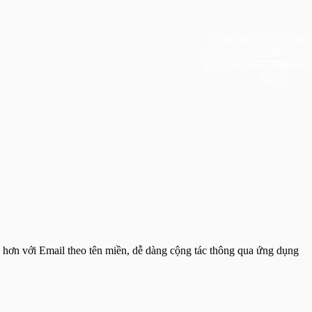
HVN
HVN
HVN
HVN
HVN
HV
GROUP
GROUP
GROUP
GROUP
GROU
GR
FACEBOOK
INSTAGRAM
TWITTER
GOOGLE
LINKI
ZA
PLUS
 hơn với Email theo tên miền, dễ dàng cộng tác thông qua ứng dụng