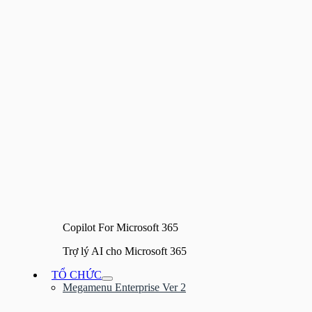
Copilot For Microsoft 365
Trợ lý AI cho Microsoft 365
TỔ CHỨC
Bật/tắt
Megamenu Enterprise Ver 2
Menu