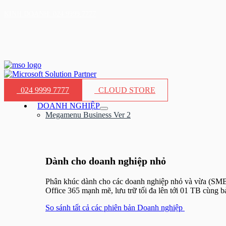
Nhảy
KINH DOANH: 024.9999.7777
tới
nội
dung
024 9999 7777
CLOUD STORE
DOANH NGHIỆP
Bật/tắt
Megamenu Business Ver 2
Menu
Dành cho doanh nghiệp nhỏ​
Phân khúc dành cho các doanh nghiệp nhỏ và vừa (SMB) 
Office 365 mạnh mẽ, lưu trữ tối đa lên tới 01 TB cùng 
So sánh tất cả các phiên bản Doanh nghiệp