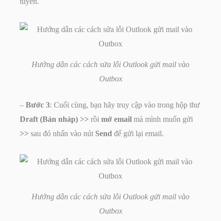
tuyến.
Hướng dẫn các cách sửa lỗi Outlook gửi mail vào
Outbox
–
Bước 3
: Cuối cùng, bạn hãy truy cập vào trong hộp thư
Draft (Bản nháp) >>
rồi
mở email
mà mình muốn gửi
>>
sau đó nhấn vào nút
Send
để gửi lại email.
Hướng dẫn các cách sửa lỗi Outlook gửi mail vào
Outbox