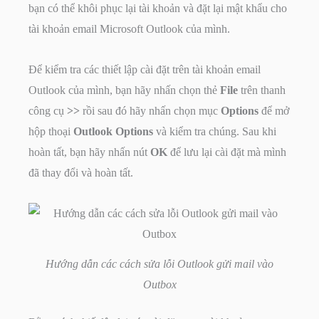
bạn có thể khôi phục lại tài khoản và đặt lại mật khẩu cho
tài khoản email Microsoft Outlook của mình.
Để kiểm tra các thiết lập cài đặt trên tài khoản email
Outlook của mình, bạn hãy nhấn chọn thẻ
File
trên thanh
công cụ
>>
rồi sau đó hãy nhấn chọn mục
Options
để mở
hộp thoại
Outlook Options
và kiểm tra chúng. Sau khi
hoàn tất, bạn hãy nhấn nút
OK
để lưu lại cài đặt mà mình
đã thay đổi và hoàn tất.
Hướng dẫn các cách sửa lỗi Outlook gửi mail vào
Outbox