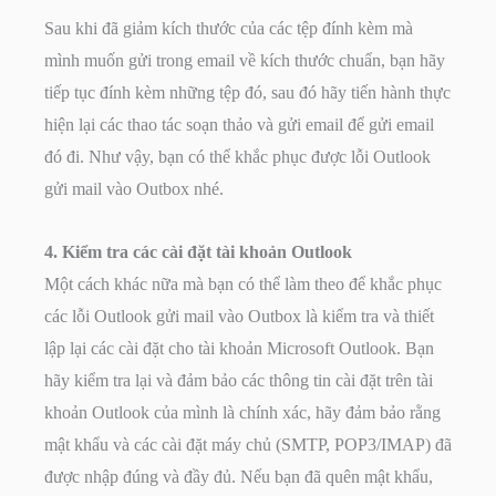
Sau khi đã giảm kích thước của các tệp đính kèm mà
mình muốn gửi trong email về kích thước chuẩn, bạn hãy
tiếp tục đính kèm những tệp đó, sau đó hãy tiến hành thực
hiện lại các thao tác soạn thảo và gửi email để gửi email
đó đi. Như vậy, bạn có thể khắc phục được lỗi Outlook
gửi mail vào Outbox nhé.
4. Kiểm tra các cài đặt tài khoản Outlook
Một cách khác nữa mà bạn có thể làm theo để khắc phục
các lỗi Outlook gửi mail vào Outbox là kiểm tra và thiết
lập lại các cài đặt cho tài khoản Microsoft Outlook. Bạn
hãy kiểm tra lại và đảm bảo các thông tin cài đặt trên tài
khoản Outlook của mình là chính xác, hãy đảm bảo rằng
mật khẩu và các cài đặt máy chủ (SMTP, POP3/IMAP) đã
được nhập đúng và đầy đủ. Nếu bạn đã quên mật khẩu,