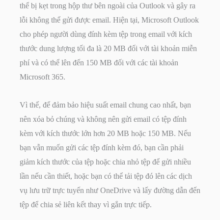
thể bị kẹt trong hộp thư bên ngoài của Outlook và gây ra
lỗi không thể gửi được email. Hiện tại, Microsoft Outlook
cho phép người dùng đính kèm tệp trong email với kích
thước dung lượng tối đa là 20 MB đối với tài khoản miễn
phí và có thể lên đến 150 MB đối với các tài khoản
Microsoft 365.
Vì thế, để đảm bảo hiệu suất email chung cao nhất, bạn
nên xóa bỏ chúng và không nên gửi email có tệp đính
kèm với kích thước lớn hơn 20 MB hoặc 150 MB. Nếu
bạn vẫn muốn gửi các tệp đính kèm đó, bạn cần phải
giảm kích thước của tệp hoặc chia nhỏ tệp để gửi nhiều
lần nếu cần thiết, hoặc bạn có thể tải tệp đó lên các dịch
vụ lưu trữ trực tuyến như OneDrive và lấy đường dẫn đến
tệp để chia sẻ liên kết thay vì gắn trực tiếp.