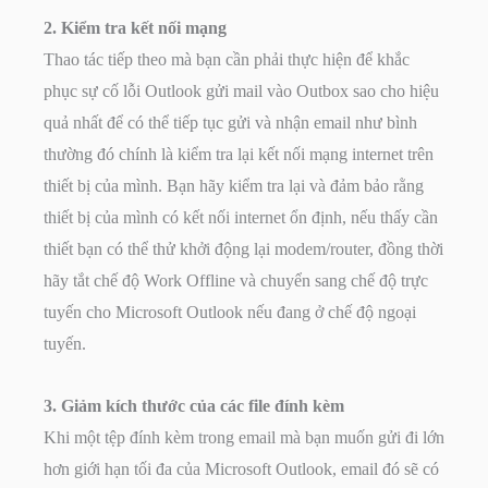
2. Kiểm tra kết nối mạng
Thao tác tiếp theo mà bạn cần phải thực hiện để khắc
phục sự cố lỗi Outlook gửi mail vào Outbox sao cho hiệu
quả nhất để có thể tiếp tục gửi và nhận email như bình
thường đó chính là kiểm tra lại kết nối mạng internet trên
thiết bị của mình. Bạn hãy kiểm tra lại và đảm bảo rằng
thiết bị của mình có kết nối internet ổn định, nếu thấy cần
thiết bạn có thể thử khởi động lại modem/router, đồng thời
hãy tắt chế độ Work Offline và chuyển sang chế độ trực
tuyến cho Microsoft Outlook nếu đang ở chế độ ngoại
tuyến.
3. Giảm kích thước của các file đính kèm
Khi một tệp đính kèm trong email mà bạn muốn gửi đi lớn
hơn giới hạn tối đa của Microsoft Outlook, email đó sẽ có