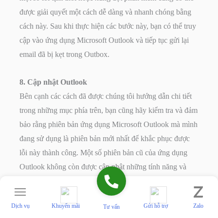
được giải quyết một cách dễ dàng và nhanh chóng bằng
cách này. Sau khi thực hiện các bước này, bạn có thể truy
cập vào ứng dụng Microsoft Outlook và tiếp tục gửi lại
email đã bị kẹt trong Outbox.
8. Cập nhật Outlook
Bên cạnh các cách đã được chúng tôi hướng dẫn chi tiết
trong những mục phía trên, bạn cũng hãy kiểm tra và đảm
bảo rằng phiên bản ứng dụng Microsoft Outlook mà mình
đang sử dụng là phiên bản mới nhất để khắc phục được
lỗi này thành công. Một số phiên bản cũ của ứng dụng
Outlook không còn được cập nhật những tính năng và
bản vá lỗi mới nhất, dẫn đến vấn đề xung đột phần mềm
và xảy ra lỗi Outlook Outbox.
Dịch vụ
Khuyến mãi
Gửi hỗ trợ
Zalo
Tư vấn