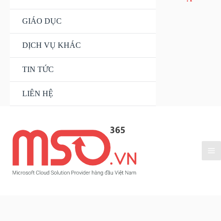
GIÁO DỤC
DỊCH VỤ KHÁC
TIN TỨC
LIÊN HỆ