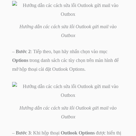
Hướng dẫn các cách sửa lỗi Outlook gửi mail vào
Outbox
–
Bước 2
: Tiếp theo, bạn hãy nhấn chọn vào mục
Options
trong danh sách các tùy chọn trên màn hình để
mở hộp thoại cài đặt Outlook Options.
Hướng dẫn các cách sửa lỗi Outlook gửi mail vào
Outbox
–
Bước 3
: Khi hộp thoại
Outlook Options
được hiển thị