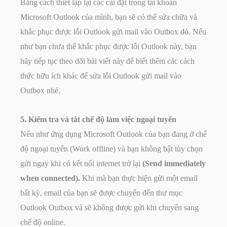
Bằng cách thiết lập lại các cài đặt trong tài khoản
Microsoft Outlook của mình, bạn sẽ có thể sửa chữa và
khắc phục được lỗi Outlook gửi mail vào Outbox đó. Nếu
như bạn chưa thể khắc phục được lỗi Outlook này, bạn
hãy tiếp tục theo dõi bài viết này để biết thêm các cách
thức hữu ích khác để sửa lỗi Outlook gửi mail vào
Outbox nhé.
5. Kiểm tra và tắt chế độ làm việc ngoại tuyến
Nếu như ứng dụng Microsoft Outlook của bạn đang ở chế
độ ngoại tuyến (Work offline) và bạn không bật tùy chọn
gửi ngay khi có kết nối internet trở lại
(Send immediately
when connected).
Khi mà bạn thực hiện gửi một email
bất kỳ, email của bạn sẽ được chuyển đến thư mục
Outlook Outbox và sẽ không được gửi khi chuyển sang
chế độ online.