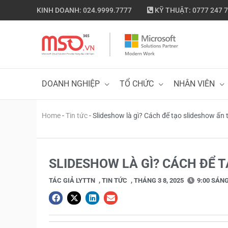
Nhảy
KINH DOANH: 024.9999.7777
KỸ THUẬT: 0777 247 
tới
nội
dung
DOANH NGHIỆP
TỔ CHỨC
NHÂN VIÊN
Home
-
Tin tức
-
Slideshow là gì? Cách để tạo slideshow ấn
SLIDESHOW LÀ GÌ? CÁCH ĐỂ 
TÁC GIẢ
LYTTN
,
TIN TỨC
,
THÁNG 3 8, 2025
9:00 SÁN