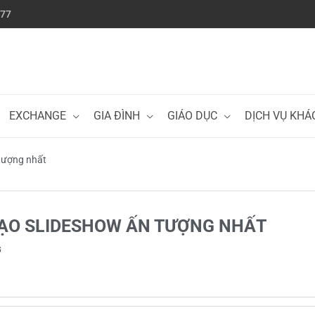
777
EXCHANGE
GIA ĐÌNH
GIÁO DỤC
DỊCH VỤ KHÁ
 tượng nhất
TẠO SLIDESHOW ẤN TƯỢNG NHẤT
G