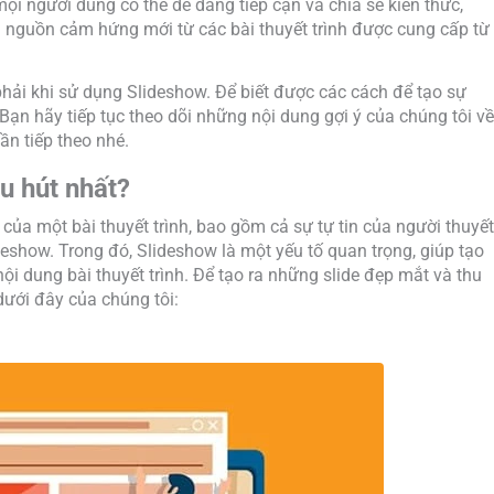
ọi người dùng có thể dễ dàng tiếp cận và chia sẻ kiến thức,
à nguồn cảm hứng mới từ các bài thuyết trình được cung cấp từ
hải khi sử dụng Slideshow. Để biết được các cách để tạo sự
Bạn hãy tiếp tục theo dõi những nội dung gợi ý của chúng tôi về
ần tiếp theo nhé.
u hút nhất?
của một bài thuyết trình, bao gồm cả sự tự tin của người thuyết
ideshow. Trong đó, Slideshow là một yếu tố quan trọng, giúp tạo
nội dung bài thuyết trình. Để tạo ra những slide đẹp mắt và thu
dưới đây của chúng tôi: