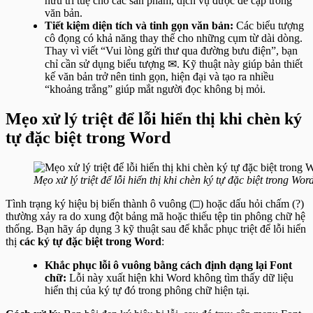
hữu trí tuệ cho các sản phẩm, dịch vụ được đề cập trong
văn bản.
Tiết kiệm diện tích và tinh gọn văn bản:
Các biểu tượng
cô đọng có khả năng thay thế cho những cụm từ dài dòng.
Thay vì viết “Vui lòng gửi thư qua đường bưu điện”, bạn
chỉ cần sử dụng biểu tượng ✉. Kỹ thuật này giúp bản thiết
kế văn bản trở nên tinh gọn, hiện đại và tạo ra nhiều
“khoảng trắng” giúp mắt người đọc không bị mỏi.
Mẹo xử lý triệt để lỗi hiển thị khi chèn ký
tự đặc biệt trong Word
Mẹo xử lý triệt để lỗi hiển thị khi chèn ký tự đặc biệt trong Wor
Tình trạng ký hiệu bị biến thành ô vuông (□) hoặc dấu hỏi chấm (?)
thường xảy ra do xung đột bảng mã hoặc thiếu tệp tin phông chữ hệ
thống. Bạn hãy áp dụng 3 kỹ thuật sau để khắc phục triệt để lỗi hiển
thị
các ký tự đặc biệt trong Word
:
Khắc phục lỗi ô vuông bằng cách định dạng lại Font
chữ:
Lỗi này xuất hiện khi Word không tìm thấy dữ liệu
hiển thị của ký tự đó trong phông chữ hiện tại.