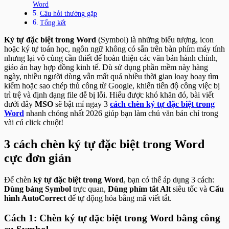
Word
Câu hỏi thường gặp
Tổng kết
Ký tự đặc biệt trong Word
(Symbol) là những biểu tượng, icon
hoặc ký tự toán học, ngôn ngữ không có sẵn trên bàn phím máy tính
nhưng lại vô cùng cần thiết để hoàn thiện các văn bản hành chính,
giáo án hay hợp đồng kinh tế. Dù sử dụng phần mềm này hàng
ngày, nhiều người dùng vẫn mất quá nhiều thời gian loay hoay tìm
kiếm hoặc sao chép thủ công từ Google, khiến tiến độ công việc bị
trì trệ và định dạng file dễ bị lỗi. Hiểu được khó khăn đó, bài viết
dưới đây
MSO
sẽ bật mí ngay 3
cách chèn ký tự đặc biệt trong
Word
nhanh chóng nhất 2026 giúp bạn làm chủ văn bản chỉ trong
vài cú click chuột!
3 cách chèn ký tự đặc biệt trong Word
cực đơn giản
Để chèn
ký tự đặc biệt trong Word
, bạn có thể áp dụng 3 cách:
Dùng bảng Symbol
trực quan,
Dùng phím tắt Alt
siêu tốc và
Cấu
hình AutoCorrect
để tự động hóa bằng mã viết tắt.
Cách 1: Chèn ký tự đặc biệt trong Word bằng công