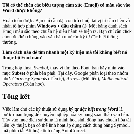
Tôi có thể chèn các biểu tượng cảm xúc (Emoji) có màu sắc vào
Word được không?
Hoàn toàn được. Bạn chỉ cần đặt con trỏ chuột tại vị trí cần chèn và
nhấn tổ hợp phím
Windows + dấu chấm (.)
. Một bảng danh sách
Emoji màu sắc theo chuẩn hệ điều hành sẽ hiện ra. Bạn chỉ cần click
chọn để đưa chúng vào văn bản như các ký tự đặc biệt thông
thường.
Làm cách nào để tìm nhanh một ký hiệu mà tôi không biết nó
thuộc bộ Font nào?
Trong hộp thoại
Symbol
, thay vì tìm theo Font, bạn hãy nhìn vào
mục
Subset
ở phía bên phải. Tại đây, Google phân loại theo nhóm
như:
Currency Symbols
(Tiền tệ),
Arrows
(Mũi tên),
Mathematical
Operators
(Toán học).
Tổng kết
Việc làm chủ các kỹ thuật sử dụng
ký tự đặc biệt trong Word
là
bước quan trọng để chuyên nghiệp hóa kỹ năng soạn thảo văn bản.
Tùy vào mục đích sử dụng là minh họa sinh động hay chuẩn hóa tài
liệu kỹ thuật, bạn có thể linh hoạt áp dụng cách dùng bảng Symbol,
mã phím tắt Alt hoặc tính năng AutoCorrect.