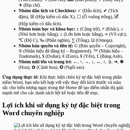
✈ (Địa chỉ).
Nhóm dấu tích và Checkbox:
✓ (Dấu tích), ✔ (Tích
đậm), ☒ (Hộp kiểm có dấu X), ☐ (Ô vuông trống), 🗹
(Hộp kiểm có dấu tích).
Nhóm toán học và khoa học:
± (Cộng trừ), ≠ (Khác), ≤
(Nhỏ hơn hoặc bằng), ≥ (Lớn hơn hoặc bằng), ∞ (Vô cực),
℃ (Độ C), ‰ (Phần nghìn), ∑ (Tổng), Ω (Omega).
Nhóm bản quyền và tiền tệ:
© (Bản quyền – Copyright),
® (Nhãn hiệu đã đăng ký – Registered), ™ (Nhãn hiệu –
Trademark), $ (Dollar), € (Euro), ¥ (Yên), £ (Bảng Anh).
Nhóm mũi tên và trang trí:
←, ↑, →, ↓, ↔, ↕, ➲, ➔, ✽
(Hoa), ✿ (Cánh hoa), ✪ (Ngôi sao).
Ứng dụng thực tế:
Khi thực hiện chèn ký tự đặc biệt trong phần
mềm Word, bạn nên kết hợp với việc thay đổi kích thước và màu
sắc cho biểu tượng ngay trong thẻ
Home
để tạo điểm nhấn thị giác
mạnh mẽ cho các danh sách liệt kê hoặc tiêu đề mục.
Lợi ích khi sử dụng ký tự đặc biệt trong
Word chuyên nghiệp