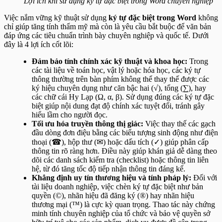
Lợi ích khi sử dụng ký tự đặc biệt trong Word chuyên nghiệp
Việc nắm vững kỹ thuật sử dụng
ký tự đặc biệt trong Word
không
chỉ giúp tăng tính thẩm mỹ mà còn là yêu cầu bắt buộc để văn bản
đáp ứng các tiêu chuẩn trình bày chuyên nghiệp và quốc tế. Dưới
đây là 4 lợi ích cốt lõi:
Đảm bảo tính chính xác kỹ thuật và khoa học:
Trong
các tài liệu về toán học, vật lý hoặc hóa học, các ký tự
thông thường trên bàn phím không thể thay thế được các
ký hiệu chuyên dụng như căn bậc hai (√), tổng (∑), hay
các chữ cái Hy Lạp (Ω, α, β). Sử dụng đúng các ký tự đặc
biệt giúp nội dung đạt độ chính xác tuyệt đối, tránh gây
hiểu lầm cho người đọc.
Tối ưu hóa truyền thông thị giác:
Việc thay thế các gạch
đầu dòng đơn điệu bằng các biểu tượng sinh động như điện
thoại (☎), hộp thư (✉) hoặc dấu tích (✓) giúp phân cấp
thông tin rõ ràng hơn. Điều này giúp khán giả dễ dàng theo
dõi các danh sách kiểm tra (checklist) hoặc thông tin liên
hệ, từ đó tăng tốc độ tiếp nhận thông tin đáng kể.
Khẳng định uy tín thương hiệu và tính pháp lý:
Đối với
tài liệu doanh nghiệp, việc chèn ký tự đặc biệt như bản
quyền (©), nhãn hiệu đã đăng ký (®) hay nhãn hiệu
thương mại (™) là cực kỳ quan trọng. Thao tác này chứng
minh tính chuyên nghiệp của tổ chức và bảo vệ quyền sở