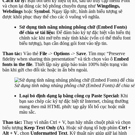
Cách xử lý:
Bạn bôi đen ký hiệu bị lỗi, sau đó truy cập menu Font
và chọn lại đúng các bộ phông chuyên dụng như
Wingdings,
Webdings
hoặc
Symbol
. Ngay lập tức, hình ảnh biểu tượng sẽ
được khôi phục thay thế cho các ô vuông vô nghĩa.
Sử dụng tính năng nhúng phông chữ (Embed Fonts)
để chia sẻ tài liệu:
Để đảm bảo ký tự đặc biệt vẫn hiển thị
chính xác khi mở trên máy tính khác (vốn có thể thiếu font
biểu tượng), bạn cần đóng gói font vào tệp tin.
Thao tác:
Vào thẻ
File
->
Options
->
Save
. Tìm mục “Preserve
fidelity when sharing this presentation” và tích chọn vào ô
Embed
fonts in the file
. Thiết lập này giúp bảo toàn 100% hiện trạng văn
bản khi gửi cho đối tác hoặc in ấn bên ngoài.
Sử dụng tính năng nhúng phông chữ (Embed Fonts) để chia sẻ t
Loại bỏ định dạng lạ bằng công cụ Paste Special:
Khi
bạn sao chép các ký tự đặc biệt
từ Internet, chúng thường
mang theo mã HTML phức tạp gây lỗi bố cục hoặc mất
màu sắc.
Thao tác:
Thay vì nhấn Ctrl + V, bạn hãy nhấn chuột phải và chọn
biểu tượng
Keep Text Only (A)
. Hoặc sử dụng tổ hợp phím
Ctrl +
Alt + V
, chọn
Unformatted Text
. Kỹ thuật này giúp giữ lại hình