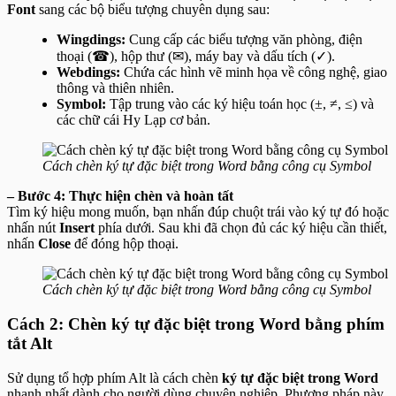
Font
sang các bộ biểu tượng chuyên dụng sau:
Wingdings:
Cung cấp các biểu tượng văn phòng, điện
thoại (☎), hộp thư (✉), máy bay và dấu tích (✓).
Webdings:
Chứa các hình vẽ minh họa về công nghệ, giao
thông và thiên nhiên.
Symbol:
Tập trung vào các ký hiệu toán học (±, ≠, ≤) và
các chữ cái Hy Lạp cơ bản.
Cách chèn ký tự đặc biệt trong Word bằng công cụ Symbol
– Bước 4: Thực hiện chèn và hoàn tất
Tìm ký hiệu mong muốn, bạn nhấn đúp chuột trái vào ký tự đó hoặc
nhấn nút
Insert
phía dưới. Sau khi đã chọn đủ các ký hiệu cần thiết,
nhấn
Close
để đóng hộp thoại.
Cách chèn ký tự đặc biệt trong Word bằng công cụ Symbol
Cách 2: Chèn ký tự đặc biệt trong Word bằng phím
tắt Alt
Sử dụng tổ hợp phím Alt là cách chèn
ký tự đặc biệt trong Word
nhanh nhất dành cho người dùng chuyên nghiệp. Phương pháp này