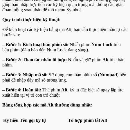
giúp bạn nhập trực tiếp các ký hiệu quan trọng mà không cần gián
đoạn luồng soạn thảo để mở menu Symbol.
Quy trình thực hiện kỹ thuật:
Để kích hoạt các ký hiệu bằng mã Alt, bạn cần thực hiện tuần tự các
bước sau:
– Bước 1: Kích hoạt bàn phím số:
Nhấn phím
Num Lock
trên
bàn phím (đảm bảo đèn Num Lock đang sáng).
– Bước 2: Thao tác nhấn tổ hợp:
Nhấn và giữ phím
Alt
trên bàn
phím.
– Bước 3: Nhập mã số:
Sử dụng cụm bàn phím số (
Numpad
) bên
phải để nhập dãy mã số tương ứng.
– Bước 4: Hoàn tất:
Thả phím
Alt
, ký tự đặc biệt sẽ ngay lập tức
xuất hiện tại vị trí con trỏ chuột.
Bảng tổng hợp các mã Alt thường dùng nhất:
Ký hiệu
Tên gọi ký tự
Tổ hợp phím tắt Alt