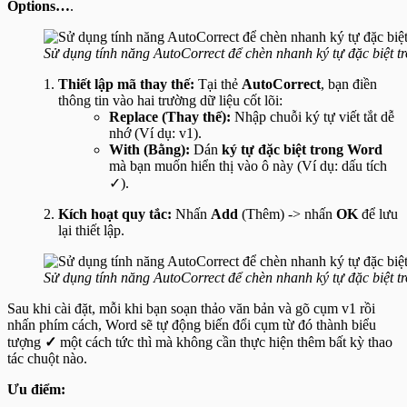
Options…
.
Sử dụng tính năng AutoCorrect để chèn nhanh ký tự đặc biệt t
Thiết lập mã thay thế:
Tại thẻ
AutoCorrect
, bạn điền
thông tin vào hai trường dữ liệu cốt lõi:
Replace (Thay thế):
Nhập chuỗi ký tự viết tắt dễ
nhớ (Ví dụ:
v1
).
With (Bằng):
Dán
ký tự đặc biệt trong Word
mà bạn muốn hiển thị vào ô này (Ví dụ: dấu tích
✓).
Kích hoạt quy tắc:
Nhấn
Add
(Thêm) -> nhấn
OK
để lưu
lại thiết lập.
Sử dụng tính năng AutoCorrect để chèn nhanh ký tự đặc biệt t
Sau khi cài đặt, mỗi khi bạn soạn thảo văn bản và gõ cụm
v1
rồi
nhấn phím cách, Word sẽ tự động biến đổi cụm từ đó thành biểu
tượng
✓
một cách tức thì mà không cần thực hiện thêm bất kỳ thao
tác chuột nào.
Ưu điểm: