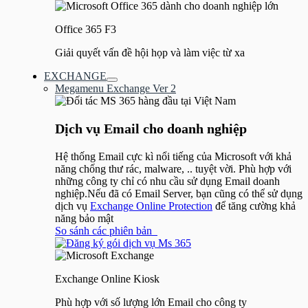
Office 365 F3
Giải quyết vấn đề hội họp và làm việc từ xa
EXCHANGE
Bật/tắt
Megamenu Exchange Ver 2
Menu
Dịch vụ Email cho doanh nghiệp
Hệ thống Email cực kì nổi tiếng của Microsoft với khả
năng chống thư rác, malware, .. tuyệt vời. Phù hợp với
những công ty chỉ có nhu cầu sử dụng Email doanh
nghiệp.Nếu đã có Email Server, bạn cũng có thể sử dụng
dịch vụ
Exchange Online Protection
để tăng cường khả
năng bảo mật
So sánh các phiên bản
Exchange Online Kiosk
Phù hợp với số lượng lớn Email cho công ty