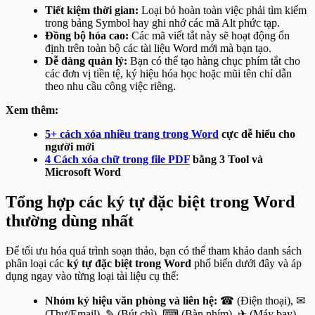
Tiết kiệm thời gian:
Loại bỏ hoàn toàn việc phải tìm kiếm
trong bảng Symbol hay ghi nhớ các mã Alt phức tạp.
Đồng bộ hóa cao:
Các mã viết tắt này sẽ hoạt động ổn
định trên toàn bộ các tài liệu Word mới mà bạn tạo.
Dễ dàng quản lý:
Bạn có thể tạo hàng chục phím tắt cho
các đơn vị tiền tệ, ký hiệu hóa học hoặc mũi tên chỉ dẫn
theo nhu cầu công việc riêng.
Xem thêm:
5+ cách xóa nhiều trang trong Word
cực dễ hiểu cho
người mới
4 Cách xóa chữ trong file PDF
bằng 3 Tool và
Microsoft Word
Tổng hợp các ký tự đặc biệt trong Word
thường dùng nhất
Để tối ưu hóa quá trình soạn thảo, bạn có thể tham khảo danh sách
phân loại các
ký tự đặc biệt trong Word
phổ biến dưới đây và áp
dụng ngay vào từng loại tài liệu cụ thể:
Nhóm ký hiệu văn phòng và liên hệ:
☎ (Điện thoại), ✉
(Thư/Email), ✎ (Bút chì), ⌨ (Bàn phím), ✈ (Máy bay),