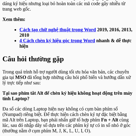
dáng ký hiệu nhưng loại bỏ hoàn toàn các mã code gây nhiễu từ
trang web gốc.
Xem thêm:
Cách tạo chữ nghệ thuật trong Word
2019, 2016, 2013,
2010
4 Cách chèn ký hiệu góc trong Word
nhanh & dễ thực
hiện
Câu hỏi thường gặp
Trong quá trình hỗ trợ người dùng tối ưu hóa văn bản, các chuyên
gia tại
MSO
đã tổng hợp những câu hỏi phổ biến và hướng dẫn xử
lý trực tiếp như sau:
Tại sao phím tắt Alt để chèn ký hiệu không hoạt động trên máy
tính Laptop?
Đa số các dòng Laptop hiện nay không có cụm bàn phím số
(Numpad) riêng biệt. Để thực hiện cách chèn ký tự đặc biệt bằng
mã Alt trên Laptop, bạn phải nhấn giữ tổ hợp phím
Fn + Alt
cùng
lúc, sau đó nhập dãy số dựa trên các phím ký tự có in số nhỏ ở góc
(thường nằm ở cụm phím M, J, K, L, U, I, O).