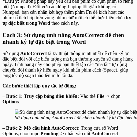
*Lưu ý:
Phương pháp này yêu cầu bàn phím có cụm phím số riêng
biệt (Numpad). Đối với các dòng Laptop tối giản không có
Numpad, bạn cần nhấn kết hợp thêm phím
Fn
để kích hoạt các
phím số tích hợp trên vùng phím chữ mới có thể thực hiện chèn
ký
tự đặc biệt trong Word
theo cách này.
Cách 3: Sử dụng tính năng AutoCorrect để chèn
nhanh ký tự đặc biệt trong Word
Sử dụng
AutoCorrect
là kỹ thuật thông minh nhất để chèn ký tự
đặc biệt đối với các biểu tượng mà bạn thường xuyên sử dụng hàng
ngày. Tính năng này cho phép bạn thiết lập các “mã tắt” tự động
chuyển đổi thành ký hiệu ngay khi nhấn phím cách (Space), giúp
tăng tốc độ soạn thảo lên mức tối đa.
Các bước thiết lập quy tắc tự động:
– Bước 1: Truy cập bảng điều khiển:
Vào thẻ
File
-> chọn
Options
.
Sử dụng tính năng AutoCorrect để chèn nhanh ký tự đặc biệt t
– Bước 2: Mở cấu hình AutoCorrect:
Trong cửa sổ Word
Options, chọn mục
Proofing
-> nhấn vào nút
AutoCorrect