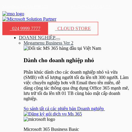
Nhảy
KINH DOANH: 024.9999.7777
KỸ THUẬT: 0777 247 777
tới
nội
dung
024 9999 7777
CLOUD STORE
DOANH NGHIỆP
Bật/tắt
Megamenu Business Ver 2
Menu
Dành cho doanh nghiệp nhỏ​
Phân khúc dành cho các doanh nghiệp nhỏ và vừa
(SMB) với số lượng người tối đa lên tới 300 người. Làm
việc chuyên nghiệp hơn với Email theo tên miền, dễ
dàng cộng tác thông qua ứng dụng Office 365 mạnh mẽ,
lưu trữ tối đa lên tới 01 TB cùng bảo mật cấp doanh
nghiệp.
So sánh tất cả các phiên bản Doanh nghiệp
Microsoft 365 Business Basic