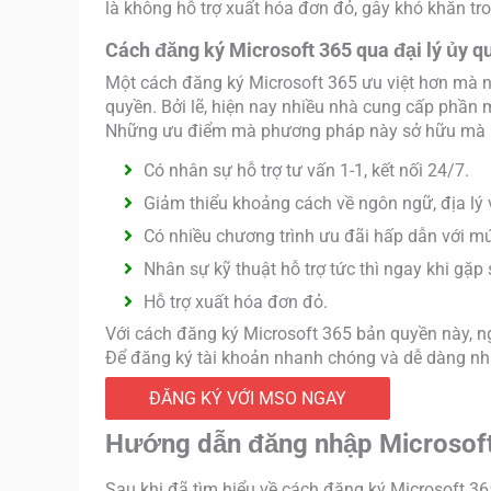
là không hỗ trợ xuất hóa đơn đỏ, gây khó khăn tro
Cách đăng ký Microsoft 365 qua đại lý ủy q
Một cách đăng ký Microsoft 365 ưu việt hơn mà n
quyền. Bởi lẽ, hiện nay nhiều nhà cung cấp phần
Những ưu điểm mà phương pháp này sở hữu mà ng
Có nhân sự hỗ trợ tư vấn 1-1, kết nối 24/7.
Giảm thiểu khoảng cách về ngôn ngữ, địa lý 
Có nhiều chương trình ưu đãi hấp dẫn với mứ
Nhân sự kỹ thuật hỗ trợ tức thì ngay khi gặp 
Hỗ trợ xuất hóa đơn đỏ.
Với cách đăng ký Microsoft 365 bản quyền này, ngư
Để đăng ký tài khoản nhanh chóng và dễ dàng nh
ĐĂNG KÝ VỚI MSO NGAY
Hướng dẫn đăng nhập Microsof
Sau khi đã tìm hiểu về cách đăng ký Microsoft 3