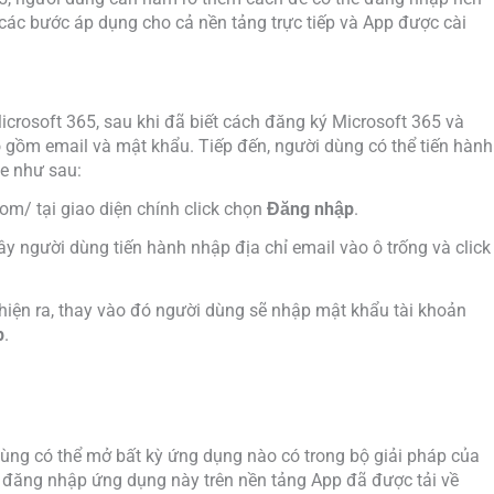
 các bước áp dụng cho cả nền tảng trực tiếp và App được cài
crosoft 365, sau khi đã biết cách đăng ký Microsoft 365 và
 gồm email và mật khẩu. Tiếp đến, người dùng có thể tiến hành
ne như sau:
com/ tại giao diện chính click chọn
Đăng nhập
.
ây người dùng tiến hành nhập địa chỉ email vào ô trống và click
hiện ra, thay vào đó người dùng sẽ nhập mật khẩu tài khoản
p
.
dùng có thể mở bất kỳ ứng dụng nào có trong bộ giải pháp của
 đăng nhập ứng dụng này trên nền tảng App đã được tải về