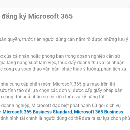
h đăng ký Microsoft 365
ản quyền, trước tiên người dùng cần nắm rõ được những lưu ý
:
ệc của cá nhân hoặc phòng ban trong doanh nghiệp cần sử
ia tăng năng suất làm việc, thúc đẩy doanh thu và lợi nhuận.
c công cụ soạn thảo văn bản, phác thảo ý tưởng, phân tích xu
c nhà cung cấp phần mềm Microsoft 365 giả mạo trên thị
 sức tỉnh táo để lựa chọn các đơn vị được cấp giấy phép bản
 cùng đội ngũ nhân sự có kiến thức và kỹ năng tốt.
 doanh nghiệp, Microsoft đặc biệt phát hành 03 gói dịch vụ
c
,
Microsoft 365 Business Standard
,
Microsoft 365 Business
tình hình tài chính là người dùng có thể đưa ra sự lựa chọn phù