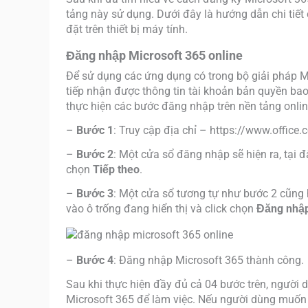
tảng này sử dụng. Dưới đây là hướng dẫn chi tiết
đặt trên thiết bị máy tính.
Đăng nhập Microsoft 365 online
Để sử dụng các ứng dụng có trong bộ giải pháp Mi
tiếp nhận được thông tin tài khoản bản quyền bao
thực hiện các bước đăng nhập trên nền tảng onli
–
Bước 1
: Truy cập địa chỉ – https://www.office.
–
Bước 2
: Một cửa sổ đăng nhập sẽ hiện ra, tại đ
chọn
Tiếp theo
.
–
Bước 3
: Một cửa sổ tương tự như bước 2 cũng 
vào ô trống đang hiển thị và click chọn
Đăng nhậ
–
Bước 4
: Đăng nhập Microsoft 365 thành công.
Sau khi thực hiện đầy đủ cả 04 bước trên, người 
Microsoft 365 để làm việc. Nếu người dùng muốn