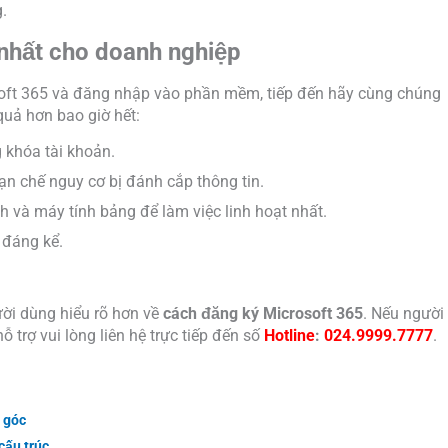
.
nhất cho doanh nghiệp
oft 365 và đăng nhập vào phần mềm, tiếp đến hãy cùng chúng
quả hơn bao giờ hết:
khóa tài khoản.
n chế nguy cơ bị đánh cắp thông tin.
nh và máy tính bảng để làm việc linh hoạt nhất.
 đáng kể.
ời dùng hiểu rõ hơn về
cách đăng ký Microsoft 365
. Nếu người
 trợ vui lòng liên hệ trực tiếp đến số
Hotline
:
0
24.9999.7777
.
 góc
cấu trúc