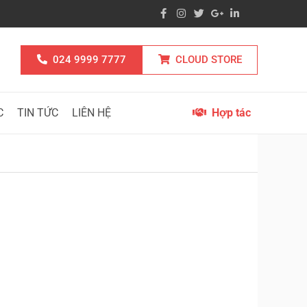
024 9999 7777
CLOUD STORE
C
TIN TỨC
LIÊN HỆ
Hợp tác