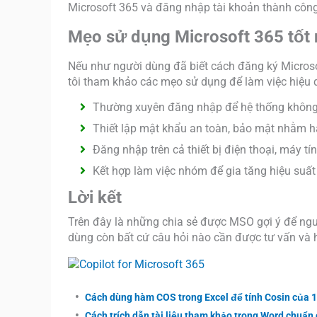
Microsoft 365 và đăng nhập tài khoản thành công
Mẹo sử dụng Microsoft 365 tốt 
Nếu như người dùng đã biết cách đăng ký Micros
tôi tham khảo các mẹo sử dụng để làm việc hiệu 
Thường xuyên đăng nhập để hệ thống không 
Thiết lập mật khẩu an toàn, bảo mật nhằm hạ
Đăng nhập trên cả thiết bị điện thoại, máy tí
Kết hợp làm việc nhóm để gia tăng hiệu suất
Lời kết
Trên đây là những chia sẻ được MSO gợi ý để ngư
dùng còn bất cứ câu hỏi nào cần được tư vấn và hỗ
Cách dùng hàm COS trong Excel để tính Cosin của 1
Cách trích dẫn tài liệu tham khảo trong Word chuẩn 