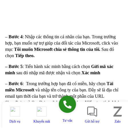
–
Bước 4
: Nhập các thông tin cá nhân của bạn. Trong trường
hợp, bạn muốn sự trợ giúp của đối tác của Microsoft, click vào
mục
Tôi muốn Microsoft chia sẻ thông tin của tôi.
Sau đó
chọn
Tiếp theo.
– Bước 5
: Tiến hành xác minh bằng cách chọn
Gửi mã xác
minh
sau đó nhập mã được nhận và chọn
Xác minh
–
Bước 6
: Trong trường hợp bạn đã có miền, hãy chọn
Tải
miền Microsoft
và nhập tên công ty của bạn. Đây sẽ là địa chỉ
email tạm thời của bạn và trở thành một phần của URL
SharePoint và OneDrive vĩnh viễn >> chọn
Kiểm tra tính khả
dụng
. Chọn
Tiếp theo
–
Bước
7
: Tiếp tục nhập tên người dùng, mật khẩu, sau đó chọn
Tư vấn
Dịch vụ
Khuyến mãi
Gửi hỗ trợ
Zalo
Đăng ký
để tạo tài khoản của bạn.