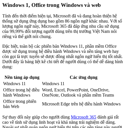
Windows 1, Office trong Windows và web
Tính đến thời điểm hiện tại, Microsoft đã và đang hoàn thiện hệ
thống sử dụng ứng dụng bao gồm 86 ngôn ngữ khác nhau. Với số
lượng ngôn ngữ này, Microsoft 365 đã đáp ứng nhu cầu sử dụng
của 99,99% đối tượng người dùng trên thị trường Việt Nam nói
riêng và thế giới nói chung.
Đặc biệt, toàn bộ các phiên bản Windows 11, phần mềm Office
được sử dụng trong hệ điều hành Windows và nền tảng web hay
còn gọi là trực tuyến sẽ được đồng nhất ngôn ngữ hiển thị tốt nhất.
Dưới đây là bảng liệt kê chi tiết để người dùng có thể dễ dàng hình
dung:
Nền tảng áp dụng
Các ứng dụng
Windows 11
Windows 11
Office trong hệ điều
Word, Excel, PowerPoint, OneDrive,
hành Windows
OneNote, Outlook và phần mềm Teams
Office trong phiên
Microsoft Edge trên hệ điều hành Windows
bản Web
Sự thay đổi này giúp cho người dùng
Microsoft 365
đánh giá rất
cao về tính sử dụng linh hoạt và khả năng trải nghiệm dễ dàng.
Ngoài sự nhất quán ngôn ngữ hiển thị trên các nền tảng này người