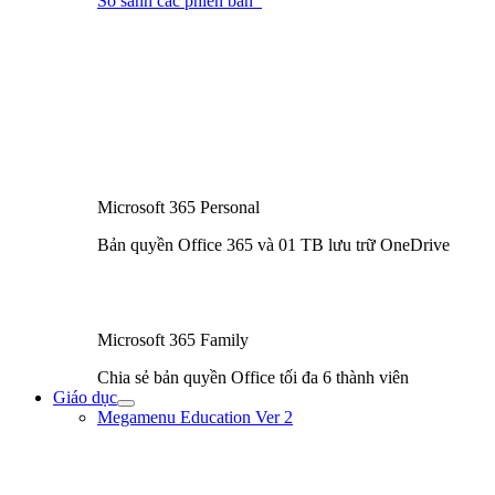
So sánh các phiên bản
Microsoft 365 Personal
Bản quyền Office 365 và 01 TB lưu trữ OneDrive
Microsoft 365 Family
Chia sẻ bản quyền Office tối đa 6 thành viên
Giáo dục
Bật/tắt
Megamenu Education Ver 2
Menu