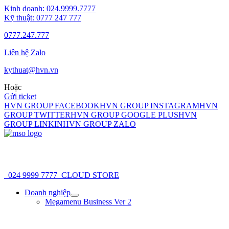
Nhảy
Kinh doanh: 024.9999.7777
tới
Kỹ thuật: 0777 247 777
nội
0777.247.777
dung
Liên hệ Zalo
kythuat@hvn.vn
Hoặc
Gửi ticket
HVN GROUP FACEBOOK
HVN GROUP INSTAGRAM
HVN
GROUP TWITTER
HVN GROUP GOOGLE PLUS
HVN
GROUP LINKIN
HVN GROUP ZALO
024 9999 7777
CLOUD STORE
Doanh nghiệp
Bật/tắt
Megamenu Business Ver 2
Menu