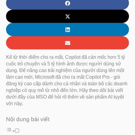
Kể từ thời điểm cho ra mắt, Copilot đã cán mốc hơn 5 tỷ
cuộc trò chuyện và 5 tỷ hình ảnh được người dùng sử
dụng. Để nâng cao trải nghiệm của người dùng lên một
tầm cao mới, Microsoft đã cho ra mắt Copilot Pro - gói
đăng ký cao cấp dành cho cá nhân và toàn bộ các doanh
nghiệp có quy mô từ nhỏ đến lớn. Hãy theo dõi bài viết
dưới đây của MSO để hỏi rõ thêm về sản phẩm AI tuyệt
vời này.
Nội dung bài viết