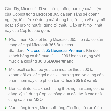
Giờ đây, Microsoft đã vui mừng thông báo sự xuất hiện
của Copilot trong Microsoft 365 đã sẵn sàng để doanh
nghiệp, tổ chức sử dụng mà không bị giới hạn về quy mô
hoặc số lượng người dùng tối thiểu. Cập nhật mới nhất
này của Copilot bao gồm:
Phần mềm Copilot trong Microsoft 365 hiện đã có sẵn
trong các gói Microsoft 365 Business
Standard,
Microsoft 365 Business Premium
. Khi đó,
khách hàng có thể mua từ 1 – 299 User sử dụng với
mức giá khoảng
30 USD/User/thán
g.
Microsoft sẽ loại bỏ yêu cầu mua tối thiểu 300 tài
khoản đối với các gói dịch vụ thương mại và cung cấp
phần mềm này cho phiên bản O
ffice 365 E3 và E5
.
Bên cạnh đó, các khách hàng thương mại cũng có thể
đăng ký sử dụng Copilot thông qua đối tác là các nhà
cung cấp như MSO.
Vào tháng trước, Microsoft cũng đã công bố các điều