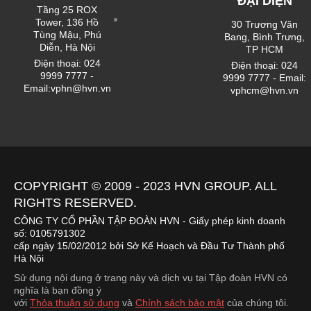
ĐẠI DIỆN
Tầng 25 ROX
Tower, 136 Hồ
30 Trương Văn
Tùng Mậu, Phú
Bang, Bình Trưng,
Diễn, Hà Nội
TP HCM
Điện thoại: 024
Điện thoại: 024
9999 7777 -
9999 7777 - Email:
Email:vphn@hvn.vn
vphcm@hvn.vn
COPYRIGHT © 2009 - 2023
HVN
GROUP. ALL
RIGHTS RESERVED.
CÔNG TY CỔ PHẦN TẬP ĐOÀN HVN
- Giấy phép kinh doanh
số: 0105791302
cấp ngày 15/02/2012 bởi Sở Kế Hoạch và Đầu Tư Thành phố
Hà Nội
Sử dụng nội dung ở trang này và dịch vụ tại Tập đoàn HVN có
nghĩa là bạn đồng ý
với
Thỏa thuận sử dụng
và
Chính sách bảo mật
của chúng tôi.