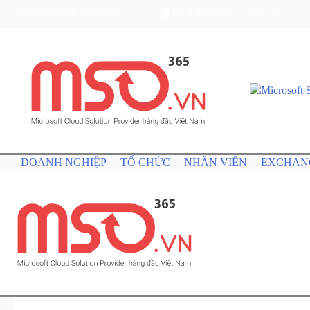
KINH DOANH: 024.9999.7777
KỸ THUẬT: 0777 247 777
DOANH NGHIỆP
TỔ CHỨC
NHÂN VIÊN
EXCHAN