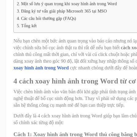
Một số lưu ý quan trọng khi xoay hình ảnh trong Word
Đăng ký tư vấn giải pháp Microsoft 365 tại MSO
Các câu hỏi thường gặp (FAQs)
Tổng kết
Nếu bạn chèn một bức ảnh quan trọng vào báo cáo nhưng nó lại
việc chỉnh sửa bố cục ảnh thật ra thì rất dễ nếu bạn biết
cách xo
chỉnh thủ công mất thời gian, chỉ với vài cú click chuột hoặc p
dàng xoay ảnh theo góc 90 độ, lật đối xứng hay nhập thông số
xoay hình ảnh trong Word
cực nhanh chóng dưới đây để hoàn 
4 cách xoay hình ảnh trong Word từ cơ
Việc chèn hình ảnh vào văn bản đôi khi gặp phải tình trạng ản
nghệ thuật để bố cục sinh động hơn. Thay vì phải sử dụng các
sẵn hệ thống công cụ mạnh mẽ để bạn can thiệp trực tiếp.
Dưới đây là 4 cách xoay hình ảnh trong Word giúp bạn làm chủ 
số chính xác từng độ một:
Cách 1: Xoay hình ảnh trong Word thủ công bằng b