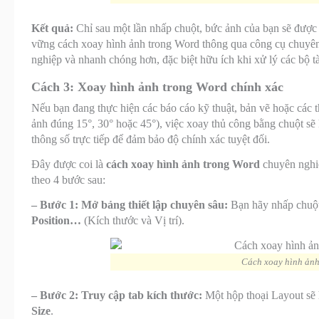
Kết quả:
Chỉ sau một lần nhấp chuột, bức ảnh của bạn sẽ được
vững cách xoay hình ảnh trong Word thông qua công cụ chuyên 
nghiệp và nhanh chóng hơn, đặc biệt hữu ích khi xử lý các bộ tà
Cách 3: Xoay hình ảnh trong Word chính xác
Nếu bạn đang thực hiện các báo cáo kỹ thuật, bản vẽ hoặc các t
ảnh đúng 15°, 30° hoặc 45°), việc xoay thủ công bằng chuột sẽ
thông số trực tiếp để đảm bảo độ chính xác tuyệt đối.
Đây được coi là
cách xoay hình ảnh trong Word
chuyên nghiệ
theo 4 bước sau:
– Bước 1: Mở bảng thiết lập chuyên sâu:
Bạn hãy nhấp chuột 
Position…
(Kích thước và Vị trí).
Cách xoay hình ảnh
– Bước 2: Truy cập tab kích thước:
Một hộp thoại Layout sẽ h
Size
.