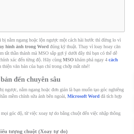
 bị nằm ngang hoặc lộn ngược một cách hài hước thì đừng lo vì
ay hình ảnh trong Word
đúng kỹ thuật. Thay vì loay hoay căn
hím tắt thần thánh mà MSO sắp gợi ý dưới đây thì bạn có thể dễ
 chính xác đến từng độ. Hãy cùng
MSO
khám phá ngay 4
cách
thiện văn bản của bạn chỉ trong chớp mắt nhé!
 bản đến chuyên sâu
h bị ngược, nằm ngang hoặc đơn giản là bạn muốn tạo góc nghiêng
 phần mềm chỉnh sửa ảnh bên ngoài,
Microsoft Word
đã tích hợp
mọi góc độ, từ việc xoay tự do bằng chuột đến việc nhập thông
iểu tượng chuột (Xoay tự do)