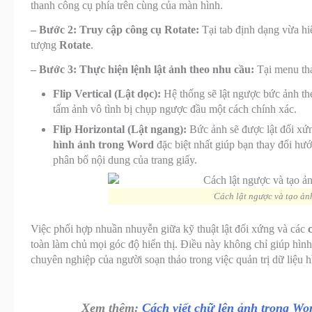
thanh công cụ phía trên cùng của màn hình.
– Bước 2: Truy cập công cụ Rotate:
Tại tab định dạng vừa hi
tượng
Rotate
.
– Bước 3: Thực hiện lệnh lật ảnh theo nhu cầu:
Tại menu thả
Flip Vertical (Lật dọc):
Hệ thống sẽ lật ngược bức ảnh the
tấm ảnh vô tình bị chụp ngược đầu một cách chính xác.
Flip Horizontal (Lật ngang):
Bức ảnh sẽ được lật đối xứn
hình ảnh trong Word
đặc biệt nhất giúp bạn thay đổi hư
phân bổ nội dung của trang giấy.
Cách lật ngược và tạo ản
Việc phối hợp nhuần nhuyễn giữa kỹ thuật lật đối xứng và các
toàn làm chủ mọi góc độ hiển thị. Điều này không chỉ giúp hình
chuyên nghiệp của người soạn thảo trong việc quản trị dữ liệu h
Xem thêm:
Cách viết chữ lên ảnh trong Wo