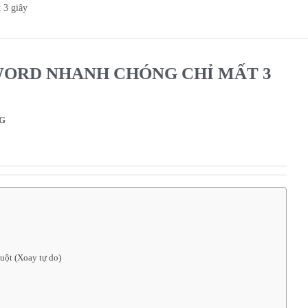
 3 giây
WORD NHANH CHÓNG CHỈ MẤT 3
NG
uột (Xoay tự do)