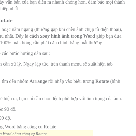
h bày văn bản của bạn diễn ra nhanh chóng hơn, đảm bảo mọi thành
hiệp nhất.
Rotate
 hoặc nằm ngang (thường gặp khi chèn ảnh chụp từ điện thoại),
 ưu nhất. Đây là
cách xoay hình ảnh trong Word
giúp bạn đưa
100% mà không cần phải căn chỉnh bằng mắt thường.
o các bước hướng dẫn sau:
 cần xử lý. Ngay lập tức, trên thanh menu sẽ xuất hiện tab
, tìm đến nhóm
Arrange
rồi nhấp vào biểu tượng
Rotate
(hình
 hiện ra, bạn chỉ cần chọn lệnh phù hợp với tình trạng của ảnh:
óc 90 độ.
90 độ.
ng Word bằng công cụ Rotate