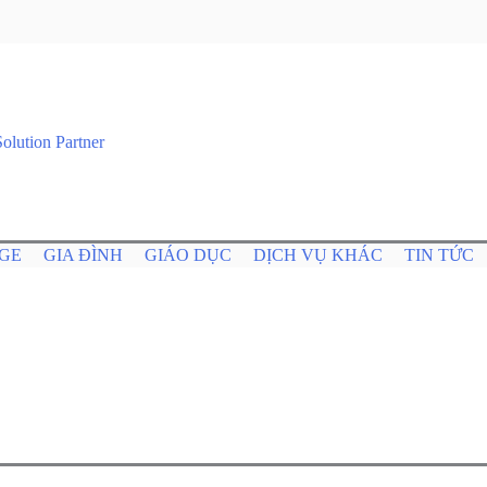
GE
GIA ĐÌNH
GIÁO DỤC
DỊCH VỤ KHÁC
TIN TỨC