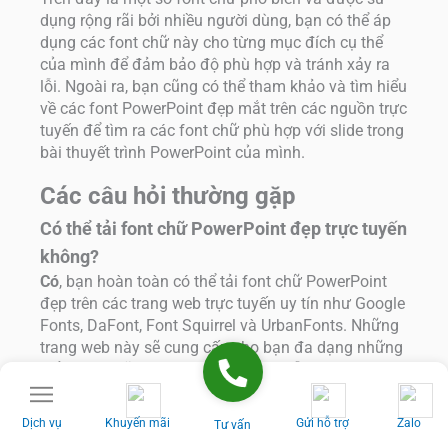
dụng rộng rãi bởi nhiều người dùng, bạn có thể áp
dụng các font chữ này cho từng mục đích cụ thể
của mình để đảm bảo độ phù hợp và tránh xảy ra
lỗi. Ngoài ra, bạn cũng có thể tham khảo và tìm hiểu
về các font PowerPoint đẹp mắt trên các nguồn trực
tuyến để tìm ra các font chữ phù hợp với slide trong
bài thuyết trình PowerPoint của mình.
Các câu hỏi thường gặp
Có thể tải font chữ PowerPoint đẹp trực tuyến
không?
Có
, bạn hoàn toàn có thể tải font chữ PowerPoint
đẹp trên các trang web trực tuyến uy tín như Google
Fonts, DaFont, Font Squirrel và UrbanFonts. Những
trang web này sẽ cung cấp cho bạn đa dạng những
kiểu font chữ khác nhau, giúp bạn dễ dàng tìm
kiếm, lựa chọn và thêm vào phần mềm Microsoft
PowerPoint để sử dụng.
Dịch vụ
Khuyến mãi
Gửi hỗ trợ
Zalo
Tư vấn