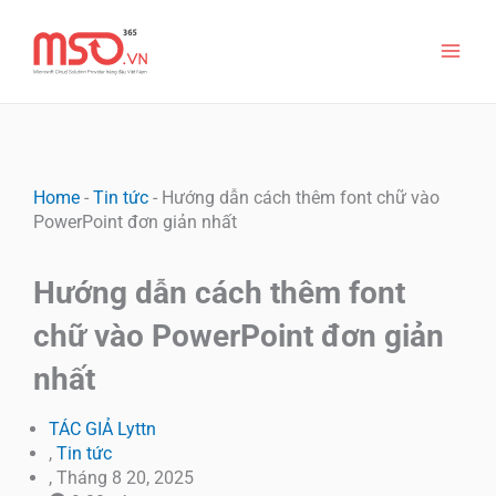
Nhảy
Main
tới
nội
Men
dung
Home
-
Tin tức
-
Hướng dẫn cách thêm font chữ vào
PowerPoint đơn giản nhất
Hướng dẫn cách thêm font
chữ vào PowerPoint đơn giản
nhất
TÁC GIẢ
Lyttn
,
Tin tức
,
Tháng 8 20, 2025