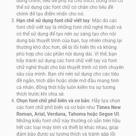
dung chính, tiêu đề phụ và chú thích, đồng thời có
thể sử dụng các font chữ có chân cho tiêu đề
chính để tạo điểm nhấn cho nó.
Hạn chế sử dụng font chữ viết tay
: Mặc dù các
font chữ viết tay là những font chữ nghệ thuật và
có thể sử dụng để tạo nên sự sáng tạo cho nội
dung bài thuyết trình của bạn, tuy nhiên chúng lại
thường khó đọc hơn, dễ bị lỗi hiển thị và không
phù hợp cho các phần nội dung dài. Vì thế, bạn
hãy tránh sử dụng các font chữ viết tay và font
chữ nghệ thuật cho bài thuyết trình có tính chuyên
sâu của mình. Bạn chỉ nên sử dụng cho các tiêu
đề ngắn, trích dẫn hoặc slide mở đầu mang tính
cá nhân, đồng thời hãy luôn kiểm tra sự tương
thích trước khi chia sẻ.
Chọn font chữ phổ biến và cơ bản
: Hãy lựa chọn
các font chữ phổ biến và cơ bản như
Times New
Roman, Arial, Verdana, Tahoma hoặc Segoe UI
.
Những kiểu font chữ này thường có sẵn trên hầu
hết các loại máy tính và thiết bị khác nhau, giúp
đảm bảo được sự tương thích và tránh gặp lỗi