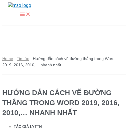
Main
Nhảy
Menu
tới
nội
dung
Home
-
Tin tức
-
Hướng dẫn cách vẽ đường thẳng trong Word
2019, 2016, 2010,… nhanh nhất
HƯỚNG DẪN CÁCH VẼ ĐƯỜNG
THẲNG TRONG WORD 2019, 2016,
2010,… NHANH NHẤT
TÁC GIẢ
LYTTN