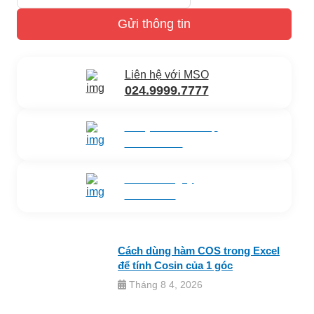
Gửi thông tin
Liên hệ với MSO
024.9999.7777
Gửi yêu cầu hỗ trợ
Gửi email
Nhắn tin ngay
Livechat
Cách dùng hàm COS trong Excel
để tính Cosin của 1 góc
Tháng 8 4, 2026