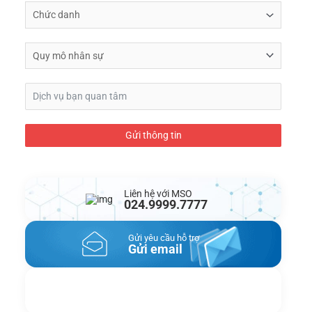
Gửi thông tin
Liên hệ với MSO
024.9999.7777
Gửi yêu cầu hỗ trợ
Gửi email
Nhắn tin ngay
Livechat