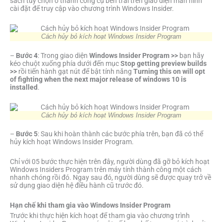
sách tùy chọn ở thanh công cụ bên trái trên giao diện màn hình
cài đặt để truy cập vào chương trình Windows Insider.
Cách hủy bỏ kích hoạt Windows Insider Program
–
Bước 4
: Trong giao diện
Windows Insider Program >>
bạn hãy
kéo chuột xuống phía dưới đến mục
Stop getting preview builds
>>
rồi tiến hành gạt nút để bật tính năng
Turning this on will opt
of fighting when the next major release of windows 10 is
installed
.
Cách hủy bỏ kích hoạt Windows Insider Program
–
Bước 5
: Sau khi hoàn thành các bước phía trên, bạn đã có thể
hủy kích hoạt Windows Insider Program.
Chỉ với 05 bước thực hiện trên đây, người dùng đã gỡ bỏ kích hoạt
Windows Insiders Program trên máy tính thành công một cách
nhanh chóng rồi đó. Ngay sau đó, người dùng sẽ được quay trở về
sử dụng giao diện hệ điều hành cũ trước đó.
Hạn chế khi tham gia vào Windows Insider Program
Trước khi thực hiện kích hoạt để tham gia vào chương trình