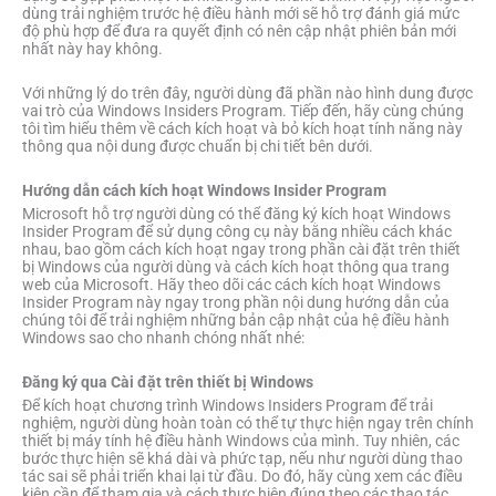
dùng trải nghiệm trước hệ điều hành mới sẽ hỗ trợ đánh giá mức
độ phù hợp để đưa ra quyết định có nên cập nhật phiên bản mới
nhất này hay không.
Với những lý do trên đây, người dùng đã phần nào hình dung được
vai trò của Windows Insiders Program. Tiếp đến, hãy cùng chúng
tôi tìm hiểu thêm về cách kích hoạt và bỏ kích hoạt tính năng này
thông qua nội dung được chuẩn bị chi tiết bên dưới.
Hướng dẫn cách kích hoạt Windows Insider Program
Microsoft hỗ trợ người dùng có thể đăng ký kích hoạt Windows
Insider Program để sử dụng công cụ này bằng nhiều cách khác
nhau, bao gồm cách kích hoạt ngay trong phần cài đặt trên thiết
bị Windows của người dùng và cách kích hoạt thông qua trang
web của Microsoft. Hãy theo dõi các cách kích hoạt Windows
Insider Program này ngay trong phần nội dung hướng dẫn của
chúng tôi để trải nghiệm những bản cập nhật của hệ điều hành
Windows sao cho nhanh chóng nhất nhé:
Đăng ký qua Cài đặt trên thiết bị Windows
Để kích hoạt chương trình Windows Insiders Program để trải
nghiệm, người dùng hoàn toàn có thể tự thực hiện ngay trên chính
thiết bị máy tính hệ điều hành Windows của mình. Tuy nhiên, các
bước thực hiện sẽ khá dài và phức tạp, nếu như người dùng thao
tác sai sẽ phải triển khai lại từ đầu. Do đó, hãy cùng xem các điều
kiện cần để tham gia và cách thực hiện đúng theo các thao tác