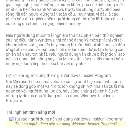
Chương trình này đặc biệt hữu ích cho các nhà phát triển, chuyên
gia công nghệ hoặc những ai muốn khám phá các tính năng mới
nhất của hệ điều hành Windows trước khi chúng được phổ biến
rộng rãi đến người dùng trên toàn cầu. Tuy nhiên, vì đây là các
phiên bản thử nghiệm nên người dùng có thể gặp lỗi hoặc các sự
cố trong quá trình sử dụng phiên bản này.
Nếu người dùng muốn trải nghiệm thử các phiên bản thử nghiệm
của hệ điều hành Windows, thì có thể đăng ký miễn phí chỉ với tài
khoản Microsoft, sau đó hãy chuẩn bị một thiết bị phù hợp và đáp
ứng tốt yêu cầu về mặt cấu hình để đảm bảo được tận hưởng các
phiên bản này tốt nhất. Nếu người dùng vẫn chưa biết lý do vì sao
nên sử dụng tính năng này của Microsoft, vậy thì hãy tham khảo
ngay nội dung tiếp theo của bài viết này nhé.
Lợi ích khi người dùng tham gia Windows Insider Program
Khi Microsoft cho ra mắt, chắc chắn sự xuất hiện của tính năng
này sẽ đóng góp một vai trò to lớn không chỉ với nhà sản xuất mà
ngay cả với người dùng. Do đó, hãy cùng chúng tôi tìm hiểu về
những lý do mà người dùng nên sử dụng Windows Insiders
Program.
Trải nghiệm tính năng mới
Tại sao người dùng nên sử dụng Windows Insider Program?