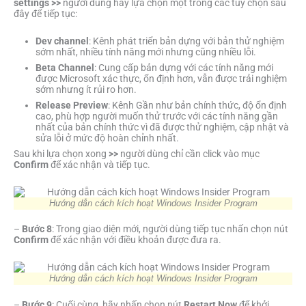
settings >>
người dùng hãy lựa chọn một trong các tùy chọn sau
đây để tiếp tục:
Dev channel
: Kênh phát triển bản dựng với bản thử nghiệm
sớm nhất, nhiều tính năng mới nhưng cũng nhiều lỗi.
Beta Channel
: Cung cấp bản dựng với các tính năng mới
được Microsoft xác thực, ổn định hơn, vẫn được trải nghiệm
sớm nhưng ít rủi ro hơn.
Release Preview
: Kênh Gần như bản chính thức, độ ổn định
cao, phù hợp người muốn thử trước với các tính năng gần
nhất của bản chính thức vì đã được thử nghiệm, cập nhật và
sửa lỗi ở mức độ hoàn chỉnh nhất.
Sau khi lựa chọn xong
>>
người dùng chỉ cần click vào mục
Confirm
để xác nhận và tiếp tục.
Hướng dẫn cách kích hoạt Windows Insider Program
–
Bước 8
: Trong giao diện mới, người dùng tiếp tục nhấn chọn nút
Confirm
để xác nhận với điều khoản được đưa ra.
Hướng dẫn cách kích hoạt Windows Insider Program
–
Bước 9
: Cuối cùng, hãy nhấn chọn nút
Restart Now
để khởi