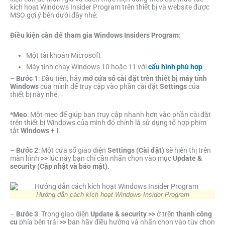
kích hoạt Windows Insider Program trên thiết bị và website được
MSO gợi ý bên dưới đây nhé:
Điều kiện cần để tham gia Windows Insiders Program:
Một tài khoản Microsoft
Máy tính chạy Windows 10 hoặc 11 với
cấu hình phù hợp
–
Bước 1
: Đầu tiên, hãy
mở cửa sổ cài đặt trên thiết bị máy tính
Windows
của mình để truy cập vào phần cài đặt
Settings
của
thiết bị này nhé.
*Meo
: Một mẹo để giúp bạn truy cập nhanh hơn vào phần cài đặt
trên thiết bị Windows của mình đó chính là sử dụng tổ hợp phím
tắt
Windows + I
.
–
Bước 2
: Một cửa sổ giao diện
Settings (Cài đặt)
sẽ hiển thị trên
màn hình
>>
lúc này bạn chỉ cần nhấn chọn vào mục
Update &
security (Cập nhật và bảo mật)
.
Hướng dẫn cách kích hoạt Windows Insider Program
–
Bước 3
: Trong giao diện
Update & security >>
ở trên
thanh công
cụ
phía bên trái
>>
bạn hãy điều hướng và nhấn chọn vào tùy chọn