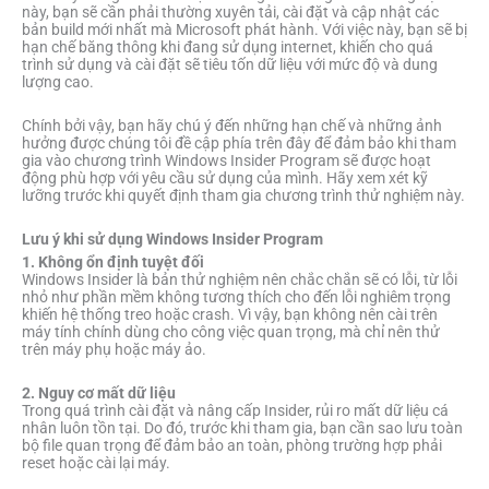
này, bạn sẽ cần phải thường xuyên tải, cài đặt và cập nhật các
bản build mới nhất mà Microsoft phát hành. Với việc này, bạn sẽ bị
hạn chế băng thông khi đang sử dụng internet, khiến cho quá
trình sử dụng và cài đặt sẽ tiêu tốn dữ liệu với mức độ và dung
lượng cao.
Chính bởi vậy, bạn hãy chú ý đến những hạn chế và những ảnh
hưởng được chúng tôi đề cập phía trên đây để đảm bảo khi tham
gia vào chương trình Windows Insider Program sẽ được hoạt
động phù hợp với yêu cầu sử dụng của mình. Hãy xem xét kỹ
lưỡng trước khi quyết định tham gia chương trình thử nghiệm này.
Lưu ý khi sử dụng Windows Insider Program
1. Không ổn định tuyệt đối
Windows Insider là bản thử nghiệm nên chắc chắn sẽ có lỗi, từ lỗi
nhỏ như phần mềm không tương thích cho đến lỗi nghiêm trọng
khiến hệ thống treo hoặc crash. Vì vậy, bạn không nên cài trên
máy tính chính dùng cho công việc quan trọng, mà chỉ nên thử
trên máy phụ hoặc máy ảo.
2. Nguy cơ mất dữ liệu
Trong quá trình cài đặt và nâng cấp Insider, rủi ro mất dữ liệu cá
nhân luôn tồn tại. Do đó, trước khi tham gia, bạn cần sao lưu toàn
bộ file quan trọng để đảm bảo an toàn, phòng trường hợp phải
reset hoặc cài lại máy.