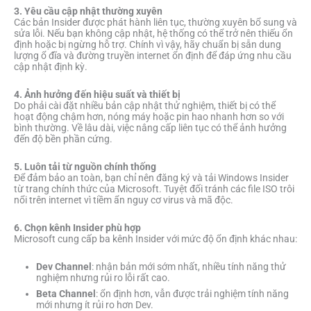
3. Yêu cầu cập nhật thường xuyên
Các bản Insider được phát hành liên tục, thường xuyên bổ sung và
sửa lỗi. Nếu bạn không cập nhật, hệ thống có thể trở nên thiếu ổn
định hoặc bị ngừng hỗ trợ. Chính vì vậy, hãy chuẩn bị sẵn dung
lượng ổ đĩa và đường truyền internet ổn định để đáp ứng nhu cầu
cập nhật định kỳ.
4. Ảnh hưởng đến hiệu suất và thiết bị
Do phải cài đặt nhiều bản cập nhật thử nghiệm, thiết bị có thể
hoạt động chậm hơn, nóng máy hoặc pin hao nhanh hơn so với
bình thường. Về lâu dài, việc nâng cấp liên tục có thể ảnh hưởng
đến độ bền phần cứng.
5. Luôn tải từ nguồn chính thống
Để đảm bảo an toàn, bạn chỉ nên đăng ký và tải Windows Insider
từ trang chính thức của Microsoft. Tuyệt đối tránh các file ISO trôi
nổi trên internet vì tiềm ẩn nguy cơ virus và mã độc.
6. Chọn kênh Insider phù hợp
Microsoft cung cấp ba kênh Insider với mức độ ổn định khác nhau:
Dev Channel
: nhận bản mới sớm nhất, nhiều tính năng thử
nghiệm nhưng rủi ro lỗi rất cao.
Beta Channel
: ổn định hơn, vẫn được trải nghiệm tính năng
mới nhưng ít rủi ro hơn Dev.