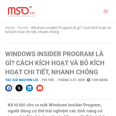
Nhảy
Main
tới
nội
Menu
dung
Home
-
Tin tức
-
Windows Insider Program là gì? Cách kích hoạt và
bỏ kích hoạt chi tiết, nhanh chóng
WINDOWS INSIDER PROGRAM LÀ
GÌ? CÁCH KÍCH HOẠT VÀ BỎ KÍCH
HOẠT CHI TIẾT, NHANH CHÓNG
TÁC GIẢ
NGUYEN LOI
,
TIN TỨC
,
THÁNG 5 27, 2025
9:00 SÁNG
Kể từ khi cho ra mắt Windows Insider Program,
người dùng có thể trải nghiệm các tính năng có