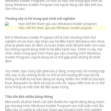
Windows Insider Program, có một số hạn chế trong quá trình sử
dụng Windows Insider Program mà người dùng cần đặc biệt lưu
tâm như sau:
Thường xảy ra lỗi trong quá trình trải nghiệm
Hạn chế khi tham gia vào Windows insider program
Bởi vì Windows Insider Program chỉ là một chương trình thử
nghiệm về các bản cập nhật của hệ điều hành Windows nên chưa
phải là phiên bản ổn định và hoàn thiện nhất để phổ biến cho toàn
bộ những người dùng thiết bị hệ điều hành này. Chính vì vậy, mà
chắc chắn trong quá trình tham gia vào chương trình Windows
Insider Program, người dùng sẽ có thể gặp phải những lỗi nhất
định.
Tuy nhiên, bạn cũng cần phải lưu ý rằng, trong một số trường hợp
nếu xảy ra lỗi, những lỗi đó có thể sẽ ảnh hưởng để toàn bộ hệ
thống và thiết bị mà bạn đang sử dụng, khiến cho thiết bị của bạn
hoạt động kém ổn định và hay bị mắc lỗi. Nguy hiểm hơn là có thể
bị hư hỏng và mất mát dữ liệu quan trọng.
Tiêu tốn khá nhiều băng thông
Microsoft sẽ phát hành các bản Build cho người dùng đang tham
gia chương trình Windows Insider Program vào mỗi tuần một lần.
Điều này có nghĩa là nếu bạn tham gia chương trình thử nghiệm