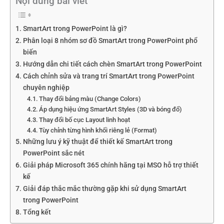
Nội dung bài viết
SmartArt trong PowerPoint là gì?
Phân loại 8 nhóm sơ đồ SmartArt trong PowerPoint phổ
biến
Hướng dẫn chi tiết cách chèn SmartArt trong PowerPoint
Cách chỉnh sửa và trang trí SmartArt trong PowerPoint
chuyên nghiệp
Thay đổi bảng màu (Change Colors)
Áp dụng hiệu ứng SmartArt Styles (3D và bóng đổ)
Thay đổi bố cục Layout linh hoạt
Tùy chỉnh từng hình khối riêng lẻ (Format)
Những lưu ý kỹ thuật để thiết kế SmartArt trong
PowerPoint sắc nét
Giải pháp Microsoft 365 chính hãng tại MSO hỗ trợ thiết
kế
Giải đáp thắc mắc thường gặp khi sử dụng SmartArt
trong PowerPoint
Tổng kết