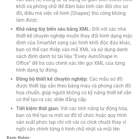
khối và phông chữ để đảm bảo tính cân đối cho sơ
đồ, điều mà việc vẽ hình (Shapes) thủ công không
làm được.
Khả năng tùy biến sâu bằng XML:
Đối với các nhà
thiết kế chuyên nghiệp muốn thay đổi hình dạng mặc
định của SmartArt sang các hình khối độc đáo khác,
bạn có thể can thiệp vào mã XML và sử dụng danh
sách định danh từ tài liệu “Every AutoShape in
Office” để tra cứu chính xác tên gọi XML của từng
hình dạng tự động.
Đồng bộ thiết kế chuyên nghiệp:
Các mẫu sơ đồ
được thiết lập sẵn theo bảng màu và phong cách đồ
họa chuẩn, giúp người không có kỹ năng thiết kế vẫn
có thể tạo ra các slide đẳng cấp.
Tiết kiệm thời gian:
Với các tính năng tự động hóa,
bạn có thể tạo ra một sơ đồ tổ chức hoặc quy trình
sản xuất phức tạp chỉ với vài cú click chuột thay vì
ngồi căn chỉnh từng ô hình chữ nhật và mũi tên.
Xem thêm: