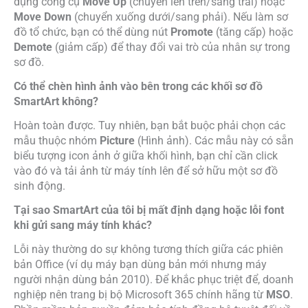
dụng công cụ
Move Up
(chuyển lên trên/sang trái) hoặc
Move Down
(chuyển xuống dưới/sang phải). Nếu làm sơ
đồ tổ chức, bạn có thể dùng nút
Promote
(tăng cấp) hoặc
Demote
(giảm cấp) để thay đổi vai trò của nhân sự trong
sơ đồ.
Có thể chèn hình ảnh vào bên trong các khối sơ đồ
SmartArt không?
Hoàn toàn được. Tuy nhiên, bạn bắt buộc phải chọn các
mẫu thuộc nhóm
Picture
(Hình ảnh). Các mẫu này có sẵn
biểu tượng icon ảnh ở giữa khối hình, bạn chỉ cần click
vào đó và tải ảnh từ máy tính lên để sở hữu một sơ đồ
sinh động.
Tại sao SmartArt của tôi bị mất định dạng hoặc lỗi font
khi gửi sang máy tính khác?
Lỗi này thường do sự không tương thích giữa các phiên
bản Office (ví dụ máy bạn dùng bản mới nhưng máy
người nhận dùng bản 2010). Để khắc phục triệt để, doanh
nghiệp nên trang bị bộ Microsoft 365 chính hãng từ
MSO
.