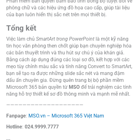
Phần mềm bản quyền đảm bảo tính đồng bộ tuyệt đối về
phông chữ và các hiệu ứng đồ họa cao cấp, giúp tài liệu
của bạn luôn hiển thị sắc nét trên mọi thiết bị.
Tổng kết
Việc làm chủ
SmartArt trong PowerPoint
là một kỹ năng
tin học văn phòng then chốt giúp bạn chuyên nghiệp hóa
các bản thuyết trình và thu hút sự chú ý của khán giả.
Bằng cách áp dụng đúng các loại sơ đồ, kết hợp với các
mẹo tùy chỉnh màu sắc và tính năng Convert to SmartArt,
bạn sẽ tạo ra được những slide sắc nét và mang đậm
dấu ấn chuyên gia. Đừng quên trang bị bộ phần mềm
Microsoft 365 bản quyền từ
MSO
để trải nghiệm các tính
năng hỗ trợ thiết kế sơ đồ thông minh và mạnh mẽ nhất.
———————————————————
Fanpage
:
MSO.vn – Microsoft 365 Việt Nam
Hotline
:
024.9999.7777