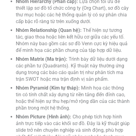
Nhóm Hierarchy (Phân cấp):
Lựa chọn tối ưu để
thiết lập sơ đồ tổ chức công ty (Org Chart), sơ đồ cây
thư mục hoặc các hệ thống quản lý có sự phân chia
cấp bậc rõ ràng từ trên xuống dưới.
Nhóm Relationship (Quan hệ):
Thể hiện sự tương
tác, giao thoa hoặc liên kết hữu cơ giữa các yếu tố.
Nhóm này bao gồm các sơ đồ Venn cực kỳ hiệu quả
để minh họa các phần chung của tập hợp dữ liệu.
Nhóm Matrix (Ma trận):
Trình bày dữ liệu dưới dạng
các phần tư (Quadrants). Kỹ thuật này thường ứng
dụng trong các báo cáo quản trị như phân tích ma
trận SWOT hoặc ma trận định vị sản phẩm.
Nhóm Pyramid (Kim tự tháp):
Minh họa các thông
tin có tính chất xây dựng từ nền tảng đến đỉnh cao,
hoặc thể hiện sự thu hẹp/mở rộng dần của các thành
phần trong một hệ thống.
Nhóm Picture (Hình ảnh):
Cho phép tích hợp hình
ảnh trực tiếp vào các khối sơ đồ. Đây là kỹ thuật giúp
slide trở nên chuyên nghiệp và sinh động, phù hợp