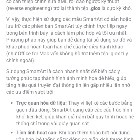
cố can thiệp chỉnh sửa XML rồi đảo ngược kỹ thuật
(reverse engineering) trở lại thành tệp
.glox
là cực kỳ khó.
Vì vậy, thực hiện sử dụng các mẫu SmartArt có sẵn hoặc
lưu trữ các phiên bản SmartArt tùy chỉnh trực tiếp ngay
trong bản trình bày là cách làm phù hợp và tối ưu nhất.
Phương pháp này giúp bạn dễ dàng tái sử dụng sơ đồ và
khắc phục hoàn toàn hạn chế của hệ điều hành khác
(như Office for Mac vốn không hỗ trợ thêm tệp .glox tùy
chỉnh ngoài).
Sử dụng SmartArt là cách nhanh nhất để biến các ý
tưởng phức tạp thành hình ảnh minh họa dễ hiểu, giúp
tăng hiệu quả truyền đạt thông tin lên gấp nhiều lần nhờ
các ưu điểm vượt trội:
Trực quan hóa dữ liệu:
Thay vì liệt kê các bước bằng
gạch đầu dòng, SmartArt cung cấp các cấu trúc hình
khối liên kết, giúp khán giả nắm bắt quy trình hoặc hệ
thống chỉ trong vài giây quan sát.
Tính linh hoạt cao:
Khi bạn thêm hoặc bớt nội dung
văn bản, hệ thống sẽ tự động co giãn kích thước hình