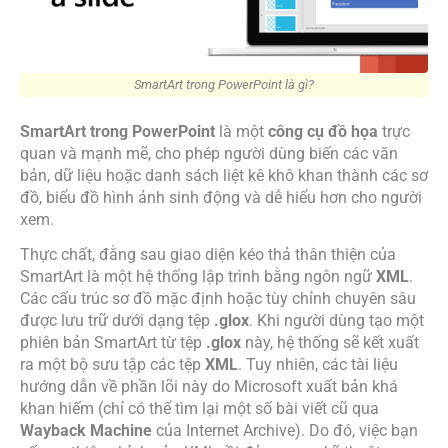
SmartArt trong PowerPoint là gì?
SmartArt trong PowerPoint
là một
công cụ đồ họa
trực
quan và mạnh mẽ, cho phép người dùng biến các văn
bản, dữ liệu hoặc danh sách liệt kê khô khan thành các sơ
đồ, biểu đồ hình ảnh sinh động và dễ hiểu hơn cho người
xem.
Thực chất, đằng sau giao diện kéo thả thân thiện của
SmartArt là một hệ thống lập trình bằng ngôn ngữ
XML
.
Các cấu trúc sơ đồ mặc định hoặc tùy chỉnh chuyên sâu
được lưu trữ dưới dạng tệp
.glox
. Khi người dùng tạo một
phiên bản SmartArt từ tệp
.glox
này, hệ thống sẽ kết xuất
ra một bộ sưu tập các tệp
XML
. Tuy nhiên, các tài liệu
hướng dẫn về phần lõi này do Microsoft xuất bản khá
khan hiếm (chỉ có thể tìm lại một số bài viết cũ qua
Wayback Machine
của Internet Archive). Do đó, việc bạn