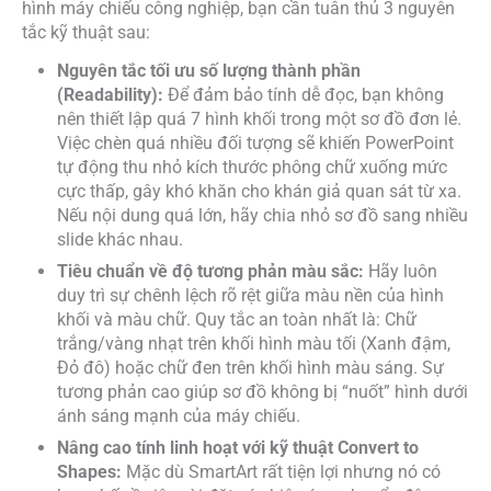
hình máy chiếu công nghiệp, bạn cần tuân thủ 3 nguyên
tắc kỹ thuật sau:
Nguyên tắc tối ưu số lượng thành phần
(Readability):
Để đảm bảo tính dễ đọc, bạn không
nên thiết lập quá 7 hình khối trong một sơ đồ đơn lẻ.
Việc chèn quá nhiều đối tượng sẽ khiến PowerPoint
tự động thu nhỏ kích thước phông chữ xuống mức
cực thấp, gây khó khăn cho khán giả quan sát từ xa.
Nếu nội dung quá lớn, hãy chia nhỏ sơ đồ sang nhiều
slide khác nhau.
Tiêu chuẩn về độ tương phản màu sắc:
Hãy luôn
duy trì sự chênh lệch rõ rệt giữa màu nền của hình
khối và màu chữ. Quy tắc an toàn nhất là: Chữ
trắng/vàng nhạt trên khối hình màu tối (Xanh đậm,
Đỏ đô) hoặc chữ đen trên khối hình màu sáng. Sự
tương phản cao giúp sơ đồ không bị “nuốt” hình dưới
ánh sáng mạnh của máy chiếu.
Nâng cao tính linh hoạt với kỹ thuật Convert to
Shapes:
Mặc dù SmartArt rất tiện lợi nhưng nó có