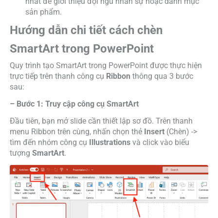
nhất để giới thiệu đội ngũ nhân sự hoặc danh mục
sản phẩm.
Hướng dẫn chi tiết cách chèn
SmartArt trong PowerPoint
Quy trình tạo SmartArt trong PowerPoint được thực hiện
trực tiếp trên thanh công cụ
Ribbon
thông qua 3 bước
sau:
– Bước 1: Truy cập công cụ SmartArt
Đầu tiên, bạn mở slide cần thiết lập sơ đồ. Trên thanh
menu Ribbon trên cùng, nhấn chọn thẻ
Insert
(Chèn) ->
tìm đến nhóm công cụ
Illustrations
và click vào biểu
tượng
SmartArt
.