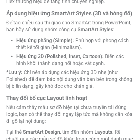
Hex thương hiệu để tăng tính chuyên nghiệp.
Áp dụng hiệu ứng SmartArt Styles (3D và bóng đổ)
Để tạo chiều sâu thị giác cho SmartArt trong PowerPoint,
bạn hãy sử dụng nhóm công cụ
SmartArt Styles
:
Hiệu ứng phẳng (Simple):
Phù hợp với phong cách
thiết kế tối giản (Minimalism).
Hiệu ứng 3D (Polished, Inset, Cartoon):
Biến các
hình khối thành dạng nổi hoặc vát cạnh.
*Lưu ý:
Chỉ nên áp dụng các hiệu ứng 3D nhẹ (như
Polished) để đảm bảo nội dung văn bản bên trong không
bị biến dạng, gây khó đọc cho khán giả.
Thay đổi bố cục Layout linh hoạt
Nếu cảm thấy mẫu sơ đồ hiện tại chưa truyền tải đúng
logic, bạn có thể thay đổi ngay lập tức mà không cần xóa
đi gõ lại nội dung:
Tại thẻ
SmartArt Design
, tìm đến nhóm
Layouts
. Rê
chuột qua các mẫu sơ đồ khác trong cùng một danh mục