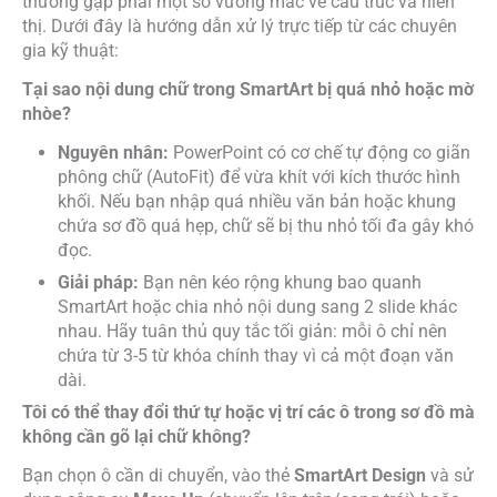
thường gặp phải một số vướng mắc về cấu trúc và hiển
thị. Dưới đây là hướng dẫn xử lý trực tiếp từ các chuyên
gia kỹ thuật:
Tại sao nội dung chữ trong SmartArt bị quá nhỏ hoặc mờ
nhòe?
Nguyên nhân:
PowerPoint có cơ chế tự động co giãn
phông chữ (AutoFit) để vừa khít với kích thước hình
khối. Nếu bạn nhập quá nhiều văn bản hoặc khung
chứa sơ đồ quá hẹp, chữ sẽ bị thu nhỏ tối đa gây khó
đọc.
Giải pháp:
Bạn nên kéo rộng khung bao quanh
SmartArt hoặc chia nhỏ nội dung sang 2 slide khác
nhau. Hãy tuân thủ quy tắc tối giản: mỗi ô chỉ nên
chứa từ 3-5 từ khóa chính thay vì cả một đoạn văn
dài.
Tôi có thể thay đổi thứ tự hoặc vị trí các ô trong sơ đồ mà
không cần gõ lại chữ không?
Bạn chọn ô cần di chuyển, vào thẻ
SmartArt Design
và sử