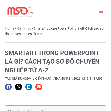
Nhảy
Main
tới
nội
Men
dung
Home
-
Kiến thức
-
SmartArt trong PowerPoint là gì? Cách tạo sơ
đồ chuyên nghiệp từ A-Z
SMARTART TRONG POWERPOINT
LÀ GÌ? CÁCH TẠO SƠ ĐỒ CHUYÊN
NGHIỆP TỪ A-Z
TÁC GIẢ
DUNGDM
,
KIẾN THỨC
,
THÁNG 5 21, 2026
9:41 SÁNG