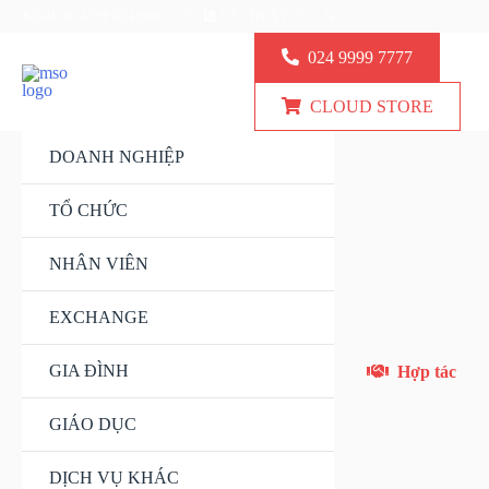
KINH DOANH: 024.9999.7777
KỸ THUẬT: 0777 247 777
024 9999 7777
CLOUD STORE
DOANH NGHIỆP
TỔ CHỨC
NHÂN VIÊN
EXCHANGE
GIA ĐÌNH
Hợp tác
GIÁO DỤC
DỊCH VỤ KHÁC