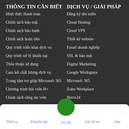
THÔNG TIN CẦN BIẾT
DỊCH VỤ / GIẢI PHÁP
Hình thức thanh toán
Đăng ký tên miền
Chính sách bảo mật
Cloud Hosting
Chính sách bảo hành
Cloud VPS
Chính sách hoàn tiền
Thiết kế website
Quy trình triển khai dịch vụ
Email doanh nghiệp
Quy trình xử lý khiếu nại
SSL & bảo mật
Thỏa thuận sử dụng
Digital Marketing
Cam kết chất lượng dịch vụ
Google Workspace
Trung tâm trợ giúp Microsoft 365
Microsoft 365
Chương trình hội viên H+
Zoho Workplace
Chính sách cộng tác viên
Bitrix24
KẾT NỐI VỚI CHÚNG TÔI
Dịch vụ
Khuyến mãi
Gửi hỗ trợ
Zalo
Tư vấn