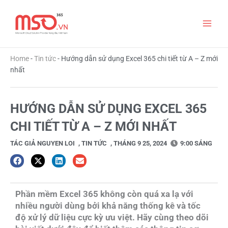
Nhảy
Main
tới
nội
Men
dung
Home
-
Tin tức
-
Hướng dẫn sử dụng Excel 365 chi tiết từ A – Z mới
nhất
HƯỚNG DẪN SỬ DỤNG EXCEL 365
CHI TIẾT TỪ A – Z MỚI NHẤT
TÁC GIẢ
NGUYEN LOI
,
TIN TỨC
,
THÁNG 9 25, 2024
9:00 SÁNG
Phần mềm Excel 365 không còn quá xa lạ với
nhiều người dùng bởi khả năng thống kê và tốc
độ xử lý dữ liệu cực kỳ ưu việt. Hãy cùng theo dõi