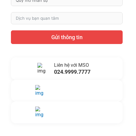
Gửi thông tin
Liên hệ với MSO
024.9999.7777
Gửi yêu cầu hỗ trợ
Gửi email
Nhắn tin ngay
Livechat