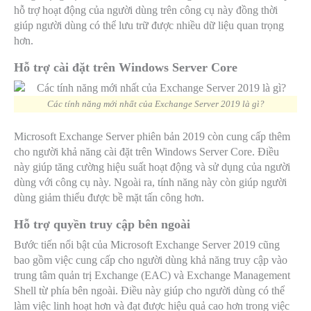
hỗ trợ hoạt động của người dùng trên công cụ này đồng thời
giúp người dùng có thể lưu trữ được nhiều dữ liệu quan trọng
hơn.
Hỗ trợ cài đặt trên Windows Server Core
Các tính năng mới nhất của Exchange Server 2019 là gì?
Microsoft Exchange Server phiên bản 2019 còn cung cấp thêm
cho người khả năng cài đặt trên Windows Server Core. Điều
này giúp tăng cường hiệu suất hoạt động và sử dụng của người
dùng với công cụ này. Ngoài ra, tính năng này còn giúp người
dùng giảm thiểu được bề mặt tấn công hơn.
Hỗ trợ quyền truy cập bên ngoài
Bước tiến nổi bật của Microsoft Exchange Server 2019 cũng
bao gồm việc cung cấp cho người dùng khả năng truy cập vào
trung tâm quản trị Exchange (EAC) và Exchange Management
Shell từ phía bên ngoài. Điều này giúp cho người dùng có thể
làm việc linh hoạt hơn và đạt được hiệu quả cao hơn trong việc