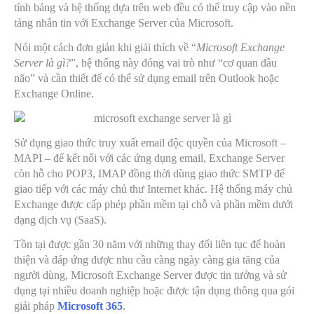
tính bảng và hệ thống dựa trên web đều có thể truy cập vào nền
tảng nhắn tin với Exchange Server của Microsoft.
Nói một cách đơn giản khi giải thích về “
Microsoft Exchange
Server là gì?
”, hệ thống này đóng vai trò như “cơ quan đầu
não” và cần thiết để có thể sử dụng email trên Outlook hoặc
Exchange Online.
Sử dụng giao thức truy xuất email độc quyền của Microsoft –
MAPI – để kết nối với các ứng dụng email, Exchange Server
còn hỗ cho POP3, IMAP đồng thời dùng giao thức SMTP để
giao tiếp với các máy chủ thư Internet khác. Hệ thống máy chủ
Exchange được cấp phép phần mềm tại chỗ và phần mềm dưới
dạng dịch vụ (SaaS).
Tồn tại được gần 30 năm với những thay đổi liên tục để hoàn
thiện và đáp ứng được nhu cầu càng ngày càng gia tăng của
người dùng, Microsoft Exchange Server được tin tưởng và sử
dụng tại nhiều doanh nghiệp hoặc được tận dụng thông qua gói
giải pháp
Microsoft 365
.