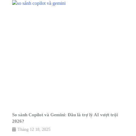
So sánh Copilot và Gemini: Đâu là trợ lý AI vượt trội
2026?
Tháng 12 18, 2025