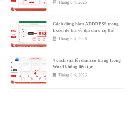
Tháng 8 4, 2026
Cách dùng hàm ADDRESS trong
Excel để trả về địa chỉ ô cụ thể
Tháng 8 4, 2026
4 cách sửa lỗi đánh số trang trong
Word không liên tục
Tháng 8 4, 2026