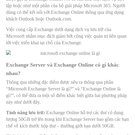
lập hoặc như một phần của bộ giải pháp Microsoft 365. Người
dùng có thể kết nối với Exchange Online thông qua ứng dụng
khách Outlook hoặc Outlook.com.
Việc cung cấp Exchange dưới dạng dịch vụ lưu trữ của
Microsoft nhằm mục đích giảm bớt công việc quản trị liên quan
tới việc triển khai tại chỗ của Exchange.
Exchange Server và Exchange Online có gì khác
nhau?
Thông qua những đặc điểm được nêu ra thông qua phần
“Microsoft Exchange Server là gì?” và “Exchange Online là
gì?”, có thể đưa ra một số điểm khác biệt giữa hai phương pháp
này như dưới đây.
Tính năng lưu trữ:
Exchange Online hỗ trợ các thư có dung
lượng 50GB trở lên trong khi Exchange Server bao gồm các hạn
chế về kích thước hộp thư – thường giới hạn dưới 50GB.