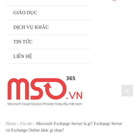
GIÁO DỤC
DỊCH VỤ KHÁC
TIN TỨC
LIÊN HỆ
Home
-
Tin tức
-
Microsoft Exchange Server là gì? Exchange Server
và Exchange Online khác gì nhau?