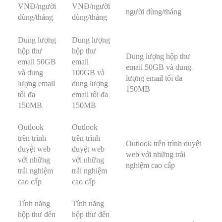
VNĐ/người
VNĐ/người
người dùng/tháng
dùng/tháng
dùng/tháng
Dung lượng
Dung lượng
hộp thư
hộp thư
Dung lượng hộp thư
email 50GB
email
email 50GB và dung
và dung
100GB và
lượng email tối đa
lượng email
dung lượng
150MB
tối đa
email tối đa
150MB
150MB
Outlook
Outlook
trên trình
trên trình
Outlook trên trình duyệt
duyệt web
duyệt web
web với những trải
với những
với những
nghiệm cao cấp
trải nghiệm
trải nghiệm
cao cấp
cao cấp
Tính năng
Tính năng
hộp thư đến
hộp thư đến