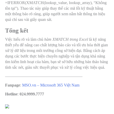
=IFERROR(XMATCH(lookup_value, lookup_array), “Không
tồn tại”)
. Thao tác này giúp thay thế các mã lỗi kỹ thuật bằng
một thông báo rõ ràng, giúp người xem nắm bắt thông tin hiệu
quả chỉ sau vài giây quan sát.
Tổng kết
Việc hiểu rõ và làm chủ
hàm XMATCH trong Excel
là kỹ năng
thiết yếu để nâng cao chất lượng báo cáo và tối ưu hóa thời gian
xử lý dữ liệu trong môi trường công sở hiện đại. Bằng cách áp
dụng các bước thực hiện chuyên nghiệp và tận dụng khả năng
tìm kiếm linh hoạt của hàm, bạn sẽ sở hữu những bản thảo bảng
tính sắc nét, giàu sức thuyết phục và xử lý công việc hiệu quả.
———————————————————
Fanpage
:
MSO.vn – Microsoft 365 Việt Nam
Hotline
:
024.9999.7777