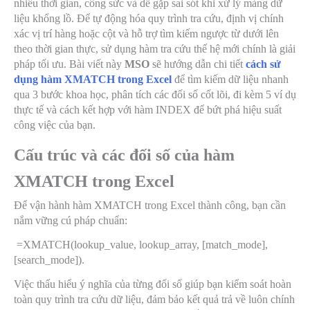
nhiều thời gian, công sức và dễ gặp sai sót khi xử lý mảng dữ
liệu khổng lồ. Để tự động hóa quy trình tra cứu, định vị chính
xác vị trí hàng hoặc cột và hỗ trợ tìm kiếm ngược từ dưới lên
theo thời gian thực, sử dụng hàm tra cứu thế hệ mới chính là giải
pháp tối ưu. Bài viết này
MSO
sẽ hướng dẫn chi tiết
cách sử
dụng hàm XMATCH trong Excel
để tìm kiếm dữ liệu nhanh
qua 3 bước khoa học, phân tích các đối số cốt lõi, đi kèm 5 ví dụ
thực tế và cách kết hợp với hàm INDEX để bứt phá hiệu suất
công việc của bạn.
Cấu trúc và các đối số của hàm
XMATCH trong Excel
Để vận hành hàm XMATCH trong Excel thành công, bạn cần
nắm vững cú pháp chuẩn:
=XMATCH(lookup_value, lookup_array, [match_mode],
[search_mode])
.
Việc thấu hiểu ý nghĩa của từng đối số giúp bạn kiểm soát hoàn
toàn quy trình tra cứu dữ liệu, đảm bảo kết quả trả về luôn chính