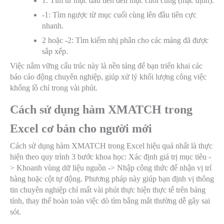
1
: Tìm từ mục đầu tiên đến mục cuối cùng (mặc định).
-1
: Tìm ngược từ mục cuối cùng lên đầu tiên cực
nhanh.
2
hoặc
-2
: Tìm kiếm nhị phân cho các mảng đã được
sắp xếp.
Việc nắm vững cấu trúc này là nền tảng để bạn triển khai các
báo cáo động chuyên nghiệp, giúp xử lý khối lượng công việc
khổng lồ chỉ trong vài phút.
Cách sử dụng hàm XMATCH trong
Excel cơ bản cho người mới
Cách sử dụng hàm XMATCH trong Excel hiệu quả nhất là thực
hiện theo quy trình 3 bước khoa học: Xác định giá trị mục tiêu -
> Khoanh vùng dữ liệu nguồn -> Nhập công thức để nhận vị trí
hàng hoặc cột tự động. Phương pháp này giúp bạn định vị thông
tin chuyên nghiệp chỉ mất vài phút thực hiện thực tế trên bảng
tính, thay thế hoàn toàn việc dò tìm bằng mắt thường dễ gây sai
sót.