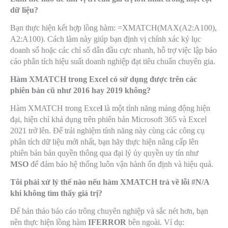
dữ liệu?
Bạn thực hiện kết hợp lồng hàm:
=XMATCH(MAX(A2:A100),
A2:A100)
. Cách làm này giúp bạn định vị chính xác kỷ lục
doanh số hoặc các chỉ số dẫn đầu cực nhanh, hỗ trợ việc lập báo
cáo phân tích hiệu suất doanh nghiệp đạt tiêu chuẩn chuyên gia.
Hàm XMATCH trong Excel có sử dụng được trên các
phiên bản cũ như 2016 hay 2019 không?
Hàm XMATCH trong Exce
l
là một tính năng mảng động hiện
đại, hiện chỉ khả dụng trên phiên bản Microsoft 365 và Excel
2021 trở lên. Để trải nghiệm tính năng này cùng các công cụ
phân tích dữ liệu mới nhất, bạn hãy thực hiện nâng cấp lên
phiên bản bản quyền thông qua đại lý ủy quyền uy tín như
MSO
để đảm bảo hệ thống luôn vận hành ổn định và hiệu quả.
Tôi phải xử lý thế nào nếu hàm XMATCH trả về lỗi #N/A
khi không tìm thấy giá trị?
Để bản thảo báo cáo trông chuyên nghiệp và sắc nét hơn, bạn
nên thực hiện lồng hàm
IFERROR
bên ngoài. Ví dụ: