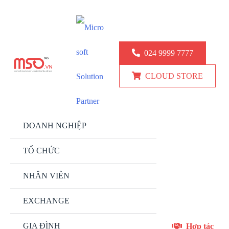
KINH DOANH: 024.9999.7777
KỸ THUẬT: 0777 247 777
024 9999 7777
CLOUD STORE
DOANH NGHIỆP
TỔ CHỨC
NHÂN VIÊN
EXCHANGE
GIA ĐÌNH
Hợp tác