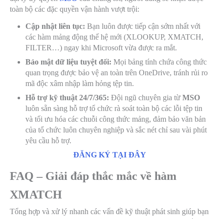
toàn bộ các đặc quyền vận hành vượt trội:
Cập nhật liên tục:
Bạn luôn được tiếp cận sớm nhất với
các hàm mảng động thế hệ mới (XLOOKUP, XMATCH,
FILTER…) ngay khi Microsoft vừa được ra mắt.
Bảo mật dữ liệu tuyệt đối:
Mọi bảng tính chứa công thức
quan trọng được bảo vệ an toàn trên OneDrive, tránh rủi ro
mã độc xâm nhập làm hỏng tệp tin.
Hỗ trợ kỹ thuật 24/7/365:
Đội ngũ chuyên gia từ
MSO
luôn sẵn sàng hỗ trợ tổ chức rà soát toàn bộ các lỗi tệp tin
và tối ưu hóa các chuỗi công thức mảng, đảm bảo văn bản
của tổ chức luôn chuyên nghiệp và sắc nét chỉ sau vài phút
yêu cầu hỗ trợ.
ĐĂNG KÝ TẠI ĐÂY
FAQ – Giải đáp thắc mắc về hàm
XMATCH
Tổng hợp và xử lý nhanh các vấn đề kỹ thuật phát sinh giúp bạn