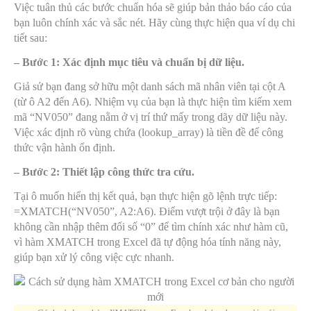
Việc tuân thủ các bước chuẩn hóa sẽ giúp bản thảo báo cáo của
bạn luôn chính xác và sắc nét. Hãy cùng thực hiện qua ví dụ chi
tiết sau:
– Bước 1: Xác định mục tiêu và chuẩn bị dữ liệu.
Giả sử bạn đang sở hữu một danh sách mã nhân viên tại cột A
(từ ô A2 đến A6). Nhiệm vụ của bạn là thực hiện tìm kiếm xem
mã “NV050” đang nằm ở vị trí thứ mấy trong dãy dữ liệu này.
Việc xác định rõ vùng chứa (lookup_array) là tiền đề để công
thức vận hành ổn định.
– Bước 2: Thiết lập công thức tra cứu.
Tại ô muốn hiển thị kết quả, bạn thực hiện gõ lệnh trực tiếp:
=XMATCH(“NV050”, A2:A6)
. Điểm vượt trội ở đây là bạn
không cần nhập thêm đối số “0” để tìm chính xác như hàm cũ,
vì hàm XMATCH trong Excel đã tự động hóa tính năng này,
giúp bạn xử lý công việc cực nhanh.