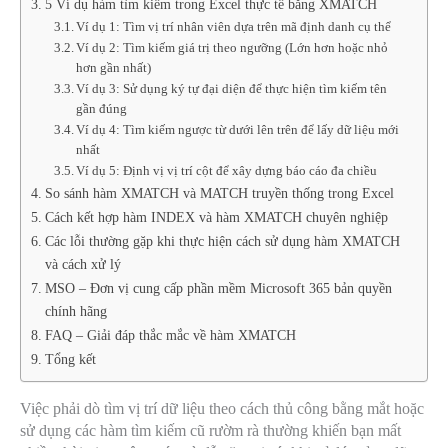
5 Ví dụ hàm tìm kiếm trong Excel thực tế bằng XMATCH
Ví dụ 1: Tìm vị trí nhân viên dựa trên mã định danh cụ thể
Ví dụ 2: Tìm kiếm giá trị theo ngưỡng (Lớn hơn hoặc nhỏ
hơn gần nhất)
Ví dụ 3: Sử dụng ký tự đại diện để thực hiện tìm kiếm tên
gần đúng
Ví dụ 4: Tìm kiếm ngược từ dưới lên trên để lấy dữ liệu mới
nhất
Ví dụ 5: Định vị vị trí cột để xây dựng báo cáo đa chiều
So sánh hàm XMATCH và MATCH truyền thống trong Excel
Cách kết hợp hàm INDEX và hàm XMATCH chuyên nghiệp
Các lỗi thường gặp khi thực hiện cách sử dụng hàm XMATCH
và cách xử lý
MSO – Đơn vị cung cấp phần mềm Microsoft 365 bản quyền
chính hãng
FAQ – Giải đáp thắc mắc về hàm XMATCH
Tổng kết
Việc phải dò tìm vị trí dữ liệu theo cách thủ công bằng mắt hoặc
sử dụng các hàm tìm kiếm cũ rườm rà thường khiến bạn mất