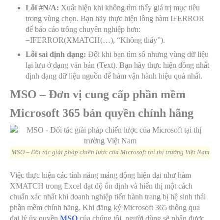
Lỗi #N/A:
Xuất hiện khi không tìm thấy giá trị mục tiêu
trong vùng chọn. Bạn hãy thực hiện lồng hàm IFERROR
để báo cáo trông chuyên nghiệp hơn:
=IFERROR(XMATCH(…), “Không thấy”)
.
Lỗi sai định dạng:
Đôi khi bạn tìm số nhưng vùng dữ liệu
lại lưu ở dạng văn bản (Text). Bạn hãy thực hiện đồng nhất
định dạng dữ liệu nguồn để hàm vận hành hiệu quả nhất.
MSO – Đơn vị cung cấp phần mềm
Microsoft 365 bản quyền chính hãng
MSO – Đối tác giải pháp chiến lược của Microsoft tại thị trường Việt Nam
Việc thực hiện các tính năng mảng động hiện đại như hàm
XMATCH trong Excel đạt độ ổn định và hiển thị một cách
chuẩn xác nhất khi doanh nghiệp tiến hành trang bị hệ sinh thái
phần mềm chính hãng. Khi đăng ký Microsoft 365 thông qua
đại lý ủy quyền
MSO
của chúng tôi, người dùng sẽ nhận được