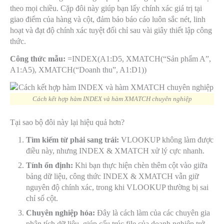
theo mọi chiều. Cặp đôi này giúp bạn lấy chính xác giá trị tại
giao điểm của hàng và cột, đảm bảo báo cáo luôn sắc nét, linh
hoạt và đạt độ chính xác tuyệt đối chỉ sau vài giây thiết lập công
thức.
Công thức mẫu:
=INDEX(A1:D5, XMATCH(“Sản phẩm A”,
A1:A5), XMATCH(“Doanh thu”, A1:D1))
Cách kết hợp hàm INDEX và hàm XMATCH chuyên nghiệp
Tại sao bộ đôi này lại hiệu quả hơn?
Tìm kiếm từ phải sang trái:
VLOOKUP không làm được
điều này, nhưng INDEX & XMATCH xử lý cực nhanh.
Tính ổn định:
Khi bạn thực hiện chèn thêm cột vào giữa
bảng dữ liệu, công thức INDEX & XMATCH vẫn giữ
nguyên độ chính xác, trong khi VLOOKUP thường bị sai
chỉ số cột.
Chuyên nghiệp hóa:
Đây là cách làm của các chuyên gia
phân tích dữ liệu, giúp cấu trúc file của doanh nghiệp trở