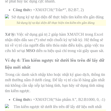
sẽ phát huy tác dụng cực nhanh.
Công thức:
=XMATCH(“Trần*”, B2:B7, 2)
Sử dụng ký tự đại diện để thực hiện tìm kiếm tên gần đúng
Xử lý:
Việc sử dụng giá trị
2
giúp hàm XMATCH trong Excel
nhận diện dấu sao (
*
) như một chuỗi ký tự bất kỳ. Hệ thống sẽ
trả về vị trí của người đầu tiên thỏa mãn điều kiện, giúp việc tra
cứu hồ sơ tại
MSO
diễn ra hiệu quả chỉ trong vài giây quan sát.
Ví dụ 4: Tìm kiếm ngược từ dưới lên trên để lấy dữ
liệu mới nhất
Trong các danh sách nhập kho hoặc nhật ký giao dịch, thông tin
mới thường nằm ở dưới cùng. Để lấy vị trí của lô hàng gần nhất
mà không cần sắp xếp lại bảng tính, bạn hãy sử dụng tính năng
tìm kiếm ngược.
Công thức:
=XMATCH(“Sản phẩm A”, B2:B1000, 0, -1)