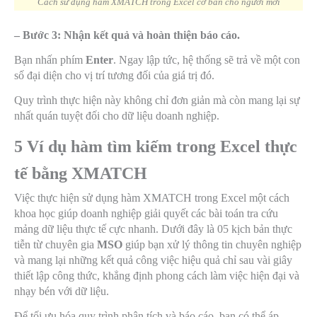
Cách sử dụng hàm XMATCH trong Excel cơ bản cho người mới
– Bước 3: Nhận kết quả và hoàn thiện báo cáo.
Bạn nhấn phím
Enter
. Ngay lập tức, hệ thống sẽ trả về một con
số đại diện cho vị trí tương đối của giá trị đó.
Quy trình thực hiện này không chỉ đơn giản mà còn mang lại sự
nhất quán tuyệt đối cho dữ liệu doanh nghiệp.
5 Ví dụ hàm tìm kiếm trong Excel thực
tế bằng XMATCH
Việc thực hiện sử dụng hàm XMATCH trong Excel một cách
khoa học giúp doanh nghiệp giải quyết các bài toán tra cứu
mảng dữ liệu thực tế cực nhanh. Dưới đây là 05 kịch bản thực
tiễn từ chuyên gia
MSO
giúp bạn xử lý thông tin chuyên nghiệp
và mang lại những kết quả công việc hiệu quả chỉ sau vài giây
thiết lập công thức, khẳng định phong cách làm việc hiện đại và
nhạy bén với dữ liệu.
Để tối ưu hóa quy trình phân tích và báo cáo, bạn có thể áp