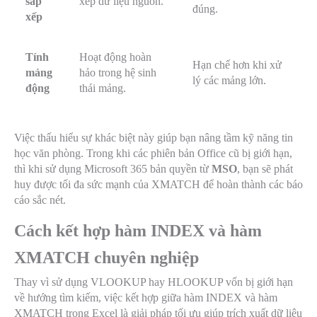
sắp
xếp dữ liệu nguồn.
đúng.
xếp
Tính
Hoạt động hoàn
Hạn chế hơn khi xử
mảng
hảo trong hệ sinh
lý các mảng lớn.
động
thái mảng.
Việc thấu hiểu sự khác biệt này giúp bạn nâng tầm kỹ năng tin
học văn phòng. Trong khi các phiên bản Office cũ bị giới hạn,
thì khi sử dụng Microsoft 365 bản quyền từ
MSO
, bạn sẽ phát
huy được tối đa sức mạnh của XMATCH để hoàn thành các báo
cáo sắc nét.
Cách kết hợp hàm INDEX và hàm
XMATCH chuyên nghiệp
Thay vì sử dụng VLOOKUP hay HLOOKUP vốn bị giới hạn
về hướng tìm kiếm, việc kết hợp giữa hàm INDEX và hàm
XMATCH trong Excel là giải pháp tối ưu giúp trích xuất dữ liệu