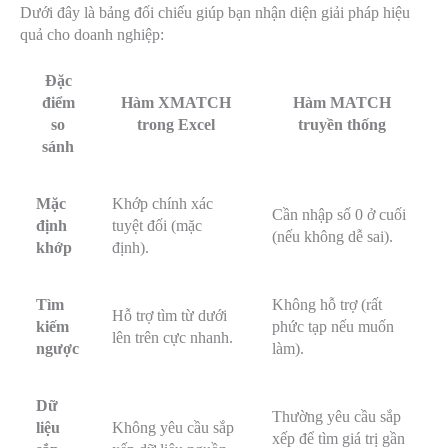
Dưới đây là bảng đối chiếu giúp bạn nhận diện giải pháp hiệu
quả cho doanh nghiệp:
Đặc
điểm
Hàm XMATCH
Hàm MATCH
so
trong Excel
truyền thống
sánh
Mặc
Khớp chính xác
Cần nhập số 0 ở cuối
định
tuyệt đối (mặc
(nếu không dễ sai).
khớp
định).
Tìm
Không hỗ trợ (rất
Hỗ trợ tìm từ dưới
kiếm
phức tạp nếu muốn
lên trên cực nhanh.
ngược
làm).
Dữ
Thường yêu cầu sắp
liệu
Không yêu cầu sắp
xếp để tìm giá trị gần