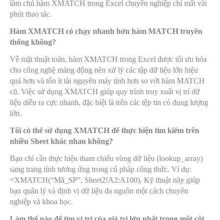
làm chủ hàm XMATCH trong Excel chuyên nghiệp chỉ mất vài
phút thao tác.
Hàm XMATCH có chạy nhanh hơn hàm MATCH truyền
thống không?
Về mặt thuật toán, hàm XMATCH trong Excel được tối ưu hóa
cho công nghệ mảng động nên xử lý các tập dữ liệu lớn hiệu
quả hơn và tốn ít tài nguyên máy tính hơn so với hàm MATCH
cũ. Việc sử dụng XMATCH giúp quy trình truy xuất vị trí dữ
liệu diễn ra cực nhanh, đặc biệt là trên các tệp tin có dung lượng
lớn.
Tôi có thể sử dụng XMATCH để thực hiện tìm kiếm trên
nhiều Sheet khác nhau không?
Bạn chỉ cần thực hiện tham chiếu vùng dữ liệu (
lookup_array
)
sang trang tính tương ứng trong cú pháp công thức. Ví dụ:
=XMATCH(“Mã_SP”, Sheet2!A2:A100)
. Kỹ thuật này giúp
bạn quản lý và định vị dữ liệu đa nguồn một cách chuyên
nghiệp và khoa học.
Làm thế nào để tìm vị trí của giá trị lớn nhất trong một cột