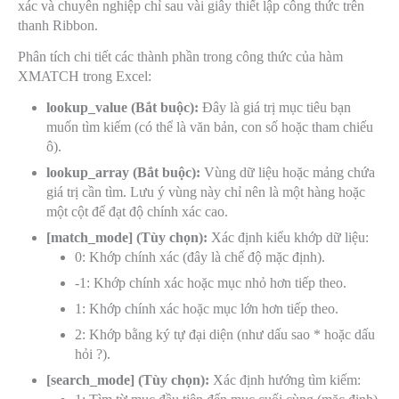
xác và chuyên nghiệp chỉ sau vài giây thiết lập công thức trên
thanh Ribbon.
Phân tích chi tiết các thành phần trong công thức của hàm
XMATCH trong Excel:
lookup_value (Bắt buộc):
Đây là giá trị mục tiêu bạn
muốn tìm kiếm (có thể là văn bản, con số hoặc tham chiếu
ô).
lookup_array (Bắt buộc):
Vùng dữ liệu hoặc mảng chứa
giá trị cần tìm. Lưu ý vùng này chỉ nên là một hàng hoặc
một cột để đạt độ chính xác cao.
[match_mode] (Tùy chọn):
Xác định kiểu khớp dữ liệu:
0
: Khớp chính xác (đây là chế độ mặc định).
-1
: Khớp chính xác hoặc mục nhỏ hơn tiếp theo.
1
: Khớp chính xác hoặc mục lớn hơn tiếp theo.
2
: Khớp bằng ký tự đại diện (như dấu sao
*
hoặc dấu
hỏi
?
).
[search_mode] (Tùy chọn):
Xác định hướng tìm kiếm: