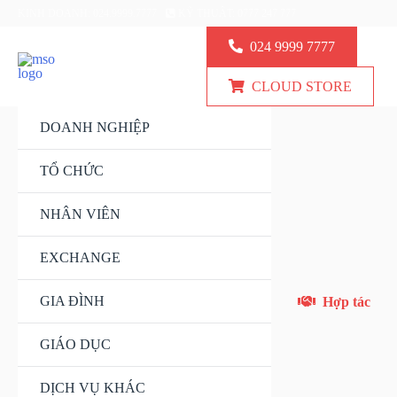
KINH DOANH: 024.9999.7777
KỸ THUẬT: 0777 247 777
024 9999 7777
CLOUD STORE
DOANH NGHIỆP
TỔ CHỨC
NHÂN VIÊN
EXCHANGE
GIA ĐÌNH
Hợp tác
GIÁO DỤC
DỊCH VỤ KHÁC