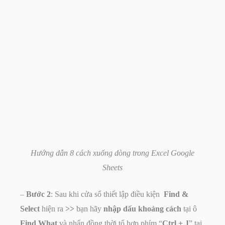
Hướng dẫn 8 cách xuống dòng trong Excel Google
Sheets
–
Bước 2
: Sau khi cửa sổ thiết lập điều kiện
Find &
Select
hiện ra
>>
bạn hãy
nhập dấu khoảng cách
tại ô
Find What
và nhấn đồng thời tổ hợp phím “
Ctrl + J
”
tại