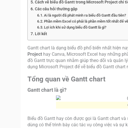
Cách vẽ biểu đồ Gantt trong Microsoft Project chi ti
Các câu hỏi thường gặp
Ai là người đã phát minh ra biểu đồ Gantt đầu tiên?
Phần mềm Excel có phải là phần mềm tốt nhất để vẽ
Lợi ích khi sử dụng biểu đồ Gantt là gì?
Lời kết
Gantt chart là dạng biểu đồ phổ biến nhất hiện n
Project
hay Canva, Microsoft Excel hay những ph
đồ Gantt trực quan nhằm giúp theo dõi và quản lý
dụng Microsoft Project để vẽ biểu đồ Gantt chart 
Tổng quan về Gantt chart
Gantt chart là gì?
Biểu đồ Gantt hay còn được gọi là Gantt chart và
dùng có thể trình bày các tác vụ công việc và sự 