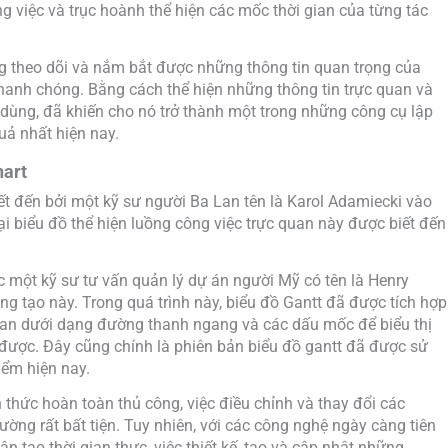
ng việc và trục hoành thể hiện các mốc thời gian của từng tác
ng theo dõi và nắm bắt được những thông tin quan trọng của
hanh chóng. Bằng cách thể hiện những thông tin trực quan và
dùng, đã khiến cho nó trở thành một trong những công cụ lập
uả nhất hiện nay.
hart
iết đến bởi một kỹ sư người Ba Lan tên là Karol Adamiecki vào
ại biểu đồ thể hiện luồng công việc trực quan này được biết đến
 một kỹ sư tư vấn quản lý dự án người Mỹ có tên là Henry
áng tạo này. Trong quá trình này, biểu đồ Gantt đã được tích hợp
gian dưới dạng đường thanh ngang và các dấu mốc để biểu thị
 được. Đây cũng chính là phiên bản biểu đồ gantt đã được sử
điểm hiện nay.
 thức hoàn toàn thủ công, việc điều chỉnh và thay đổi các
ường rất bất tiện. Tuy nhiên, với các công nghệ ngày càng tiên
n tạo thời gian thực, việc thiết kế, tạo và cập nhật những