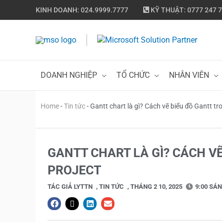
Nhảy
KINH DOANH: 024.9999.7777
KỸ THUẬT: 0777 247 
tới
nội
dung
DOANH NGHIỆP
TỔ CHỨC
NHÂN VIÊN
Home
-
Tin tức
-
Gantt chart là gì? Cách vẽ biểu đồ Gantt tr
GANTT CHART LÀ GÌ? CÁCH V
PROJECT
TÁC GIẢ
LYTTN
,
TIN TỨC
,
THÁNG 2 10, 2025
9:00 SÁ