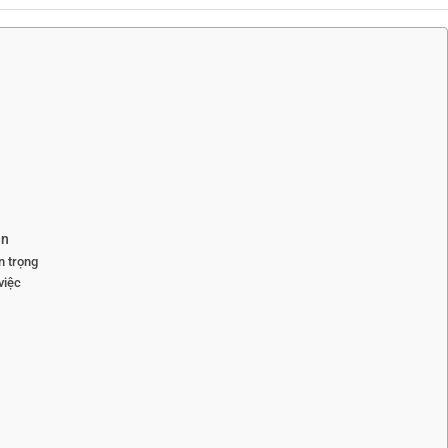
ản
n trọng
việc