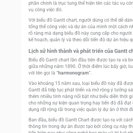
phần chính là trục tung thể hiện tên các tác vụ cô
vụ công việc đó.
Với biểu đồ Gantt chart, người dùng có thể dễ dà
tổng thể công việc và dự án của mình một cách n
rõ ràng mà dạng biểu đồ này cung cấp cho người 
kế hoạch, quản lý và theo dõi tiến độ dự án hiệu q
Lịch sử hình thành và phát triển của Gantt c
Biểu đồ Gantt chart lần đầu tiên được tạo ra và b
giữa những năm 1890. Ở thời điểm lúc bấy giờ, lo
với tên gọi là “
harmonogram
”.
Vào khoảng 15 năm sau, loại biểu đồ này đã được
Gantt đã tiếp tục phát triển và mở rộng ý tưởng s
thêm nhiều tính năng nổi bật như biểu diễn thời 
cho những sự kiện quan trọng hay tiến độ đã đạt
dụng rất rộng rãi trong việc quản lý dự án ở thời 
Ban đầu, biểu đồ Gantt Chart được tạo ra với cách
thông tin trong dự án được tạo bởi công cụ này th
tiến hiện nay như công nghệ học máy và trí tuệ nhâ