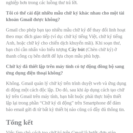
nghiệp hơn trong các luồng thư trả lời.
Tôi có thể cài đặt nhiều mẫu chữ ký khác nhau cho một tài
khoản Gmail được không?
Gmail cho phép bạn tạo nhiều mẫu chữ ký để thay đổi linh hoạt
theo mục đích giao tiếp (ví dụ: chữ ký tiếng Việt, chữ ký tiếng
Anh, hoặc chữ ký cho chiến dịch khuyến mãi). Khi soạn thư,
bạn chỉ cần nhấn vào biểu tượng
Cây bút
(Chèn chữ ký) ở
thanh công cụ bên dưới để lựa chọn mẫu phù hợp.
Chữ ký đã thiết lập trên máy tính có tự động đồng bộ sang
ứng dụng điện thoại không?
Không. Gmail quản lý chữ ký trên trình duyệt web và ứng dụng
di động một cách độc lập. Do đó, sau khi áp dụng cách tạo chữ
ký trên Gmail trên máy tính, bạn bắt buộc phải thực hiện thiết
lập lại trong phần “Chữ ký di động” trên Smartphone để đảm
bảo email gửi đi từ bất kỳ thiết bị nào cũng có đầy đủ thông tin.
Tổng kết
Việc làm chủ
cách tạo chữ ký trên Gmail
là bước đơn giản