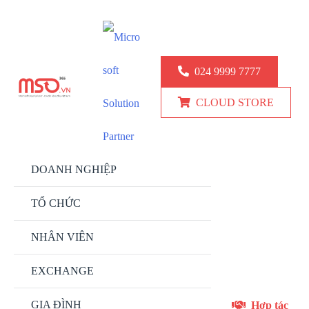
KINH DOANH: 024.9999.7777
KỸ THUẬT: 0777 247 777
024 9999 7777
CLOUD STORE
DOANH NGHIỆP
TỔ CHỨC
NHÂN VIÊN
EXCHANGE
GIA ĐÌNH
Hợp tác