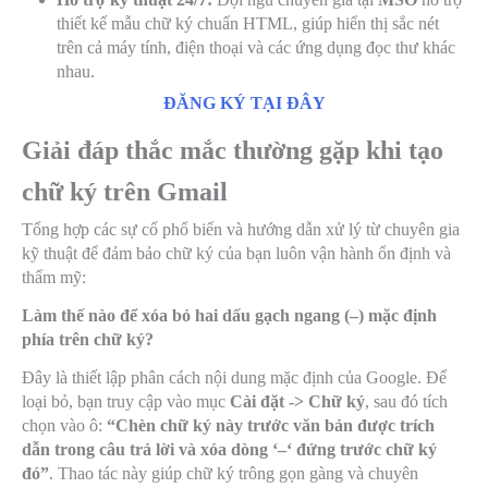
thiết kế mẫu chữ ký chuẩn HTML, giúp hiển thị sắc nét
trên cả máy tính, điện thoại và các ứng dụng đọc thư khác
nhau.
ĐĂNG KÝ TẠI ĐÂY
Giải đáp thắc mắc thường gặp khi tạo
chữ ký trên Gmail
Tổng hợp các sự cố phổ biến và hướng dẫn xử lý từ chuyên gia
kỹ thuật để đảm bảo chữ ký của bạn luôn vận hành ổn định và
thẩm mỹ:
Làm thế nào để xóa bỏ hai dấu gạch ngang (–) mặc định
phía trên chữ ký?
Đây là thiết lập phân cách nội dung mặc định của Google. Để
loại bỏ, bạn truy cập vào mục
Cài đặt -> Chữ ký
, sau đó tích
chọn vào ô:
“Chèn chữ ký này trước văn bản được trích
dẫn trong câu trả lời và xóa dòng ‘–‘ đứng trước chữ ký
đó”
. Thao tác này giúp chữ ký trông gọn gàng và chuyên