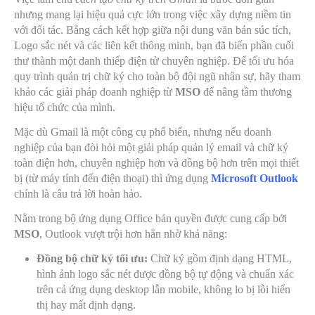
nhưng mang lại hiệu quả cực lớn trong việc xây dựng niềm tin
với đối tác. Bằng cách kết hợp giữa nội dung văn bản súc tích,
Logo sắc nét và các liên kết thông minh, bạn đã biến phần cuối
thư thành một danh thiếp điện tử chuyên nghiệp. Để tối ưu hóa
quy trình quản trị chữ ký cho toàn bộ đội ngũ nhân sự, hãy tham
khảo các giải pháp doanh nghiệp từ
MSO
để nâng tầm thương
hiệu tổ chức của mình.
Mặc dù Gmail là một công cụ phổ biến, nhưng nếu doanh
nghiệp của bạn đòi hỏi một giải pháp quản lý email và chữ ký
toàn diện hơn, chuyên nghiệp hơn và đồng bộ hơn trên mọi thiết
bị (từ máy tính đến điện thoại) thì ứng dụng
Microsoft Outlook
chính là câu trả lời hoàn hảo.
Nằm trong bộ ứng dụng Office bản quyền được cung cấp bởi
MSO
, Outlook vượt trội hơn hẳn nhờ khả năng:
Đồng bộ chữ ký tối ưu:
Chữ ký gồm định dạng HTML,
hình ảnh logo sắc nét được đồng bộ tự động và chuẩn xác
trên cả ứng dụng desktop lẫn mobile, không lo bị lỗi hiển
thị hay mất định dạng.