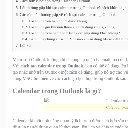
Cách hủy cuộc họp trong Calendar Outlook
Lỗi thường gặp khi tạo calendar trong Outlook và cách khắc phục
Các câu hỏi thường gặp về cách tạo calendar trong Outlook
Tôi có thể xóa lịch nhóm được không?
Tôi có thể gửi thư mời tham gia lịch dùng chung không?
Tôi có thể xem lịch nhóm trong các ứng dụng khác không?
Lịch dùng chung cũ sẽ như thế nào khi sử dụng Microsoft Outl
Lời kết
Microsoft Outlook không chỉ là công cụ quản lý email mà còn là 
Với
cách tạo calendar trong Outlook
, bạn có thể dễ dàng lên
tạo nhắc nhở trên Outlook một cách dễ dàng, giúp hỗ trợ cho việ
cùng MSO tìm hiểu về các cách tạo lịch họp trong Outlook sao 
Calendar trong Outlook là gì?
Calendar tron
Calendar là một tính năng quản lý lịch trình được tích hợp sẵn
để giúp người dùng quản lý thời gian, lên lịch và chia sẻ cuộc