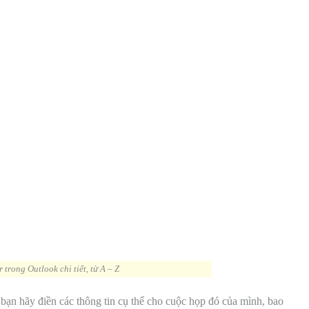
trong Outlook chi tiết, từ A – Z
 bạn hãy điền các thông tin cụ thể cho cuộc họp đó của mình, bao