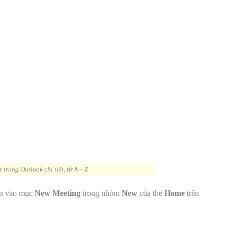
trong Outlook chi tiết, từ A – Z
ấn vào mục
New Meeting
trong nhóm
New
của thẻ
Home
trên