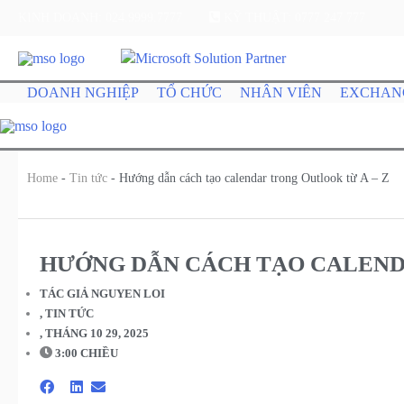
KINH DOANH: 024.9999.7777
KỸ THUẬT: 0777 247 777
DOANH NGHIỆP
TỔ CHỨC
NHÂN VIÊN
EXCHAN
Home
-
Tin tức
-
Hướng dẫn cách tạo calendar trong Outlook từ A – Z
HƯỚNG DẪN CÁCH TẠO CALEND
TÁC GIẢ
NGUYEN LOI
,
TIN TỨC
,
THÁNG 10 29, 2025
3:00 CHIỀU