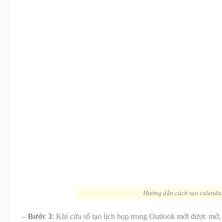
Hướng dẫn cách tạo calendar 
–
Bước 3
: Khi cửa sổ tạo lịch họp trong Outlook mới được mở,