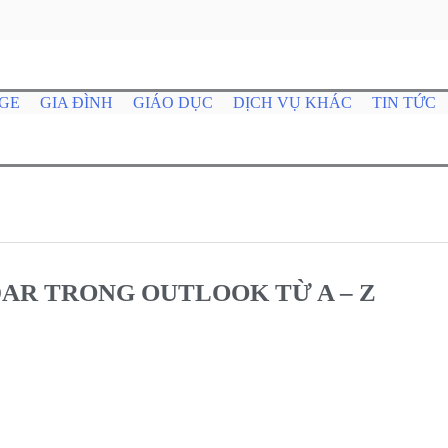
GE
GIA ĐÌNH
GIÁO DỤC
DỊCH VỤ KHÁC
TIN TỨC
AR TRONG OUTLOOK TỪ A – Z