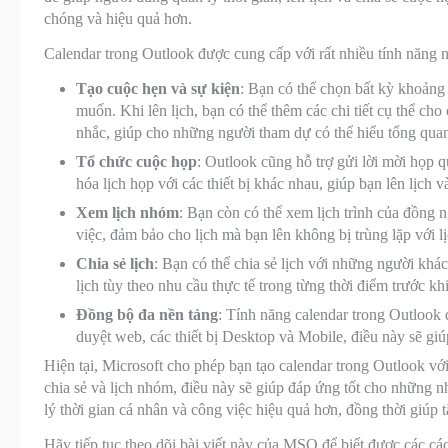
chóng và hiệu quả hơn.
Calendar trong Outlook được cung cấp với rất nhiều tính năng 
Tạo cuộc hẹn và sự kiện
: Bạn có thể chọn bất kỳ khoảng 
muốn. Khi lên lịch, bạn có thể thêm các chi tiết cụ thể cho
nhắc, giúp cho những người tham dự có thể hiểu tổng qua
Tổ chức cuộc họp
: Outlook cũng hỗ trợ gửi lời mời họp q
hóa lịch họp với các thiết bị khác nhau, giúp bạn lên lịch 
Xem lịch nhóm
: Bạn còn có thể xem lịch trình của đồng
việc, đảm bảo cho lịch mà bạn lên không bị trùng lặp với lị
Chia sẻ lịch
: Bạn có thể chia sẻ lịch với những người kh
lịch tùy theo nhu cầu thực tế trong từng thời điểm trước k
Đồng bộ đa nền tảng
: Tính năng calendar trong Outlook 
duyệt web, các thiết bị Desktop và Mobile, điều này sẽ giúp
Hiện tại, Microsoft cho phép bạn tạo calendar trong Outlook với
chia sẻ và lịch nhóm, điều này sẽ giúp đáp ứng tốt cho những 
lý thời gian cá nhân và công việc hiệu quả hơn, đồng thời giúp
Hãy tiếp tục theo dõi bài viết này của MSO để biết được các cá