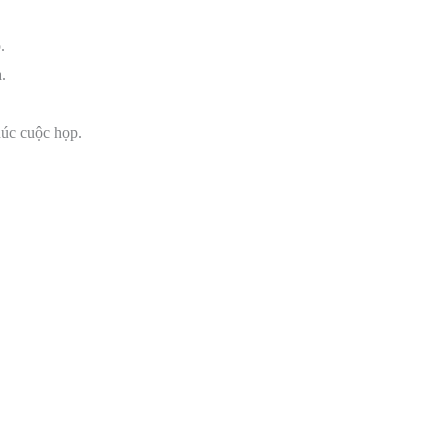
o.
.
thúc cuộc họp.