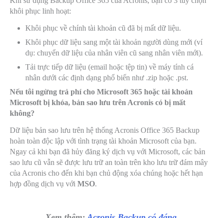
Khi sử dụng Backup Office 365 của Acronis, bạn có 3 tùy chọn
khôi phục linh hoạt:
Khôi phục về chính tài khoản cũ đã bị mất dữ liệu.
Khôi phục dữ liệu sang một tài khoản người dùng mới (ví
dụ: chuyển dữ liệu của nhân viên cũ sang nhân viên mới).
Tải trực tiếp dữ liệu (email hoặc tệp tin) về máy tính cá
nhân dưới các định dạng phổ biến như .zip hoặc .pst.
Nếu tôi ngừng trả phí cho Microsoft 365 hoặc tài khoản
Microsoft bị khóa, bản sao lưu trên Acronis có bị mất
không?
Dữ liệu bản sao lưu trên hệ thống Acronis Office 365 Backup
hoàn toàn độc lập với tình trạng tài khoản Microsoft của bạn.
Ngay cả khi bạn đã hủy đăng ký dịch vụ với Microsoft, các bản
sao lưu cũ vẫn sẽ được lưu trữ an toàn trên kho lưu trữ đám mây
của Acronis cho đến khi bạn chủ động xóa chúng hoặc hết hạn
hợp đồng dịch vụ với
MSO
.
Xem thêm:
Acronis Backup có đáng