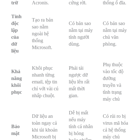
trữ
Acronis.
cứng rời.
thống ổ đĩa.
Tính
Tạo ra bản
độc
Có bản sao
Có bản sao
sao nằm
lập
nằm tại máy
nằm tại máy
ngoài hệ
của
tính người
chủ văn
thống
dữ
dùng.
phòng.
Microsoft.
liệu
Phụ thuộc
Khôi phục
Phải tải
Khả
vào tốc độ
nhanh từng
ngược dữ
năng
đường
email, tệp tin
liệu lên rất
khôi
truyền và
chỉ với vài cú
mất thời
phục
tình trạng
nhấp chuột.
gian.
máy chủ
Dễ bị mất
Dữ liệu an
Có rủi ro bị
nếu máy
toàn ngay cả
virus mã hóa
Bảo
tính cá nhân
khi tài khoản
cả hệ thống
mật
bị hỏng
Microsoft bị
máy chủ