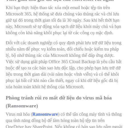
Khi bạn thực hiện thao tác xóa một email hoặc tệp tin trên
Microsoft 365, hệ thống sẽ đưa chúng vào thùng rác và chỉ lưu
giữ tại đó trong thời gian tối đa là 30 ngày. Sau khi hết thời hạn
này, Microsoft sẽ tự động xóa sạch dữ liệu khỏi máy chủ và bạn
không còn khả năng khôi phục lại từ các công cụ mặc định.
Đối với các doanh nghiệp có quy định phải lưu trữ dữ liệu trong
nhiều năm để phục vụ kiểm toán, đối chiếu hoặc kiểm tra pháp
lý, bộ nhớ thùng rác của Microsoft không thể đáp ứng được.
Việc sử dụng giải pháp Office 365 Cloud Backup là yêu cầu bắt
buộc để tạo ra các bản sao lưu độc lập, cho phép bạn lưu trữ dữ
liệu trong thời gian dài (vài năm hoặc vĩnh viễn) và có thể khôi
phục lại bất cứ khi nào cần thiết, ngay cả khi dữ liệu gốc đã bị
xóa hoàn toàn khỏi hệ thống của Microsoft.
Phòng tránh rủi ro mất dữ liệu do virus mã hóa
(Ransomware)
Virus mã hóa (
Ransomware
) có thể tấn công máy tính và thông
qua tính năng đồng bộ để làm hỏng toàn bộ tệp tin trên
OneDrive hay SharePoint. Nếu không có bản sao lưu nằm ngoài