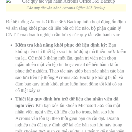
Các quy tắc vận hành Acronis Office 365 Backup
Để hệ thống Acronis Office 365 Backup luôn hoạt động ổn định
và sẵn sàng khôi phục dữ liệu bất cứ lúc nào, bộ phận quản lý
CNTT của doanh nghiệp cần lưu ý các quy tắc vận hành sau:
Kiểm tra khả năng khôi phục dữ liệu định kỳ:
Bạn
không nên chỉ thiết lập sao lưu tự động mà thiếu bước kiểm
tra lại. Cứ mỗi 3 tháng một lần, quản trị viên nên chọn
ngẫu nhiên một vài tệp tin hoặc email để tiến hành khôi
phục thử nghiệm. Thao tác này giúp bạn xác nhận các bản
sao lưu trên hệ thống Acronis 365 Backup không bị lỗi và
đảm bảo quy trình khôi phục luôn hoạt động tốt khi có sự
cố thật xảy ra.
Thiết lập quy định lưu trữ dữ liệu cho nhân viên đã
nghỉ việc:
Khi bạn xóa tài khoản Microsoft 365 của một
nhân viên nghỉ việc, dữ liệu của họ trong bản sao lưu
Acronis vẫn tồn tại theo thời gian bạn đã cài đặt. Doanh
nghiệp nên đặt quy định giữ lại các bản sao lưu này trong
một khoảng thời gian cụ thể (ví dụ: 12 tháng) để nhân viên