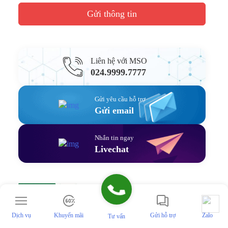
Gửi thông tin
Liên hệ với MSO
024.9999.7777
Gửi yêu cầu hỗ trợ
Gửi email
Nhắn tin ngay
Livechat
Cách dùng hàm COS trong Excel
để tính Cosin của 1 góc
Tháng 8 4, 2026
Dịch vụ
Khuyến mãi
Gửi hỗ trợ
Zalo
Tư vấn