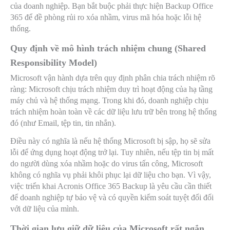
của doanh nghiệp. Bạn bắt buộc phải thực hiện Backup Office
365 để đề phòng rủi ro xóa nhầm, virus mã hóa hoặc lỗi hệ
thống.
Quy định về mô hình trách nhiệm chung (Shared
Responsibility Model)
Microsoft vận hành dựa trên quy định phân chia trách nhiệm rõ
ràng: Microsoft chịu trách nhiệm duy trì hoạt động của hạ tầng
máy chủ và hệ thống mạng. Trong khi đó, doanh nghiệp chịu
trách nhiệm hoàn toàn về các dữ liệu lưu trữ bên trong hệ thống
đó (như Email, tệp tin, tin nhắn).
Điều này có nghĩa là nếu hệ thống Microsoft bị sập, họ sẽ sửa
lỗi để ứng dụng hoạt động trở lại. Tuy nhiên, nếu tệp tin bị mất
do người dùng xóa nhầm hoặc do virus tấn công, Microsoft
không có nghĩa vụ phải khôi phục lại dữ liệu cho bạn. Vì vậy,
việc triển khai Acronis Office 365 Backup là yêu cầu cần thiết
để doanh nghiệp tự bảo vệ và có quyền kiểm soát tuyệt đối đối
với dữ liệu của mình.
Thời gian lưu giữ dữ liệu của Microsoft rất ngắn