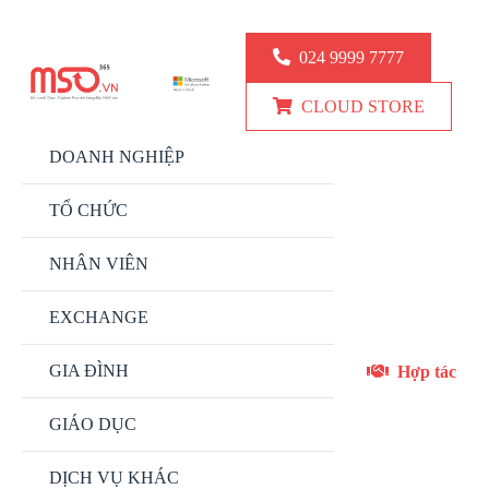
KINH DOANH: 024.9999.7777
KỸ THUẬT: 0777 247 777
024 9999 7777
CLOUD STORE
DOANH NGHIỆP
TỔ CHỨC
NHÂN VIÊN
EXCHANGE
GIA ĐÌNH
Hợp tác
GIÁO DỤC
DỊCH VỤ KHÁC