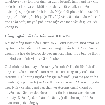
OneDrive (gây tốn thời gian và dung lượng), tính năng này cho
phép bạn chọn và chỉ khôi phục đúng một email, một tệp tin
hoặc một sự kiện trên lịch bị mất. Việc khôi phục chính xác đối
tượng cần thiết giúp bộ phận IT xử lý yêu cầu của nhân viên chỉ
trong vài phút, thay vì phải thực hiện các thao tác tải lại dữ liệu
khổng lồ.
Công nghệ mã hóa bảo mật AES-256
Khi hệ thống thực hiện Office 365 Cloud Backup, mọi email và
tệp tin của bạn đều được mã hóa bằng chuẩn AES-256. Đây là
chuẩn mã hóa dữ liệu có độ bảo mật cao nhất, giúp bảo vệ thông
tin khỏi các hành vi truy cập trái phép.
Quá trình mã hóa này diễn ra xuyên suốt từ lúc dữ liệu bắt đầu
được chuyển đi cho đến khi được lưu trữ trong máy chủ của
Acronis. Chỉ những người nắm giữ mật khẩu giải mã (do chính
doanh nghiệp quản lý) mới có thể mở và xem được nội dung dữ
liệu. Ngay cả nhà cung cấp dịch vụ Acronis cũng không có
quyền truy cập hay đọc được thông tin bên trong các bản sao
lưu này. Điều này đảm bảo bí mật tuyệt đối cho mọi dữ liệu
quan trọng của công ty.