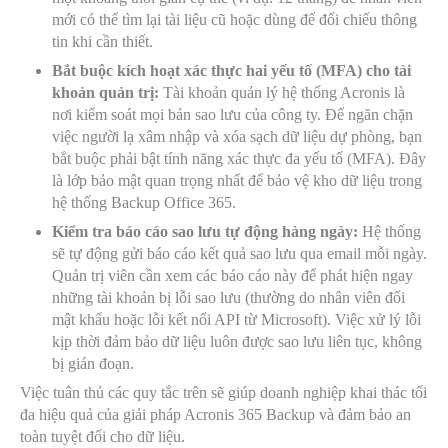
mới có thể tìm lại tài liệu cũ hoặc dùng để đối chiếu thông
tin khi cần thiết.
Bắt buộc kích hoạt xác thực hai yếu tố (MFA) cho tài
khoản quản trị:
Tài khoản quản lý hệ thống Acronis là
nơi kiểm soát mọi bản sao lưu của công ty. Để ngăn chặn
việc người lạ xâm nhập và xóa sạch dữ liệu dự phòng, bạn
bắt buộc phải bật tính năng xác thực đa yếu tố (MFA). Đây
là lớp bảo mật quan trọng nhất để bảo vệ kho dữ liệu trong
hệ thống Backup Office 365.
Kiểm tra báo cáo sao lưu tự động hàng ngày:
Hệ thống
sẽ tự động gửi báo cáo kết quả sao lưu qua email mỗi ngày.
Quản trị viên cần xem các báo cáo này để phát hiện ngay
những tài khoản bị lỗi sao lưu (thường do nhân viên đổi
mật khẩu hoặc lỗi kết nối API từ Microsoft). Việc xử lý lỗi
kịp thời đảm bảo dữ liệu luôn được sao lưu liên tục, không
bị gián đoạn.
Việc tuân thủ các quy tắc trên sẽ giúp doanh nghiệp khai thác tối
đa hiệu quả của giải pháp Acronis 365 Backup và đảm bảo an
toàn tuyệt đối cho dữ liệu.