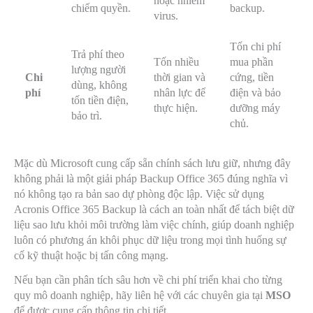
hoặc nhiễm
chiếm quyền.
backup.
virus.
Tốn chi phí
Trả phí theo
Tốn nhiều
mua phần
lượng người
Chi
thời gian và
cứng, tiền
dùng, không
phí
nhân lực để
điện và bảo
tốn tiền điện,
thực hiện.
dưỡng máy
bảo trì.
chủ.
Mặc dù Microsoft cung cấp sẵn chính sách lưu giữ, nhưng đây
không phải là một giải pháp Backup Office 365 đúng nghĩa vì
nó không tạo ra bản sao dự phòng độc lập. Việc sử dụng
Acronis Office 365 Backup là cách an toàn nhất để tách biệt dữ
liệu sao lưu khỏi môi trường làm việc chính, giúp doanh nghiệp
luôn có phương án khôi phục dữ liệu trong mọi tình huống sự
cố kỹ thuật hoặc bị tấn công mạng.
Nếu bạn cần phân tích sâu hơn về chi phí triển khai cho từng
quy mô doanh nghiệp, hãy liên hệ với các chuyên gia tại
MSO
để được cung cấp thông tin chi tiết.