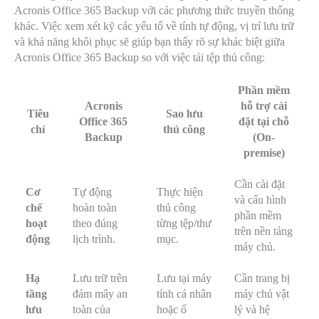
Acronis Office 365 Backup với các phương thức truyền thống
khác. Việc xem xét kỹ các yếu tố về tính tự động, vị trí lưu trữ
và khả năng khôi phục sẽ giúp bạn thấy rõ sự khác biệt giữa
Acronis Office 365 Backup so với việc tải tệp thủ công:
Phần mềm
Acronis
hỗ trợ cài
Tiêu
Sao lưu
Office 365
đặt tại chỗ
chí
thủ công
Backup
(On-
premise)
Cần cài đặt
Cơ
Tự động
Thực hiện
và cấu hình
chế
hoàn toàn
thủ công
phần mềm
hoạt
theo đúng
từng tệp/thư
trên nền tảng
động
lịch trình.
mục.
máy chủ.
Hạ
Lưu trữ trên
Lưu tại máy
Cần trang bị
tầng
đám mây an
tính cá nhân
máy chủ vật
lưu
toàn của
hoặc ổ
lý và hệ