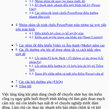
Nhóm phím tắt quay lại trang trước đó
Kỹ thuật nhảy nhanh đến một Slide bất kỳ (Power
User)
Các phím tắt trình chiếu PowerPoint điều hướng
nhanh đầu/cuối
Nhóm phím tắt trình chiếu PowerPoint giúp tương tác trực tiếp
trên màn hình
Điều khiển bộ công cụ hỗ trợ thị giác
Kiểm soát sự tập trung của khán giả (Stage Control)
Các phím tắt điều khiển Video và Âm thanh (Media) nâng cao
Các lỗi thường gặp khi sử dụng phím tắt và cách khắc phục
triệt để
Lỗi phím F5 hoặc Shift + F5 không có tác dụng (Lỗi
phím Fn)
Lỗi phím điều hướng bị vô hiệu hóa do bộ gõ Tiếng
Việt
Xung đột phần mềm và mất tiêu điểm (Focus) cửa sổ
Các câu hỏi thường gặp (FAQs)
Tổng kết
Việc lúng túng khi phải dùng chuột để chuyển slide hay tìm kiếm
công cụ ngay giữa buổi thuyết trình không chỉ làm gián đoạn mạch
cảm xúc mà còn khiến bạn mất đi vẻ chuyên nghiệp trước đám
đông. Làm chủ các thao tác nhanh trên bàn phím chính là vũ khí