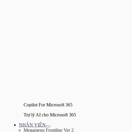
Copilot For Microsoft 365
Trợ lý AI cho Microsoft 365
NHÂN VIÊN
Bật/tắt
Megamenu Frontline Ver 2