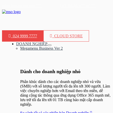
Nhảy
KINH DOANH: 024.9999.7777
KỸ THUẬT: 0777 247 777
tới
nội
dung
024 9999 7777
CLOUD STORE
DOANH NGHIỆP
Bật/tắt
Megamenu Business Ver 2
Menu
Dành cho doanh nghiệp nhỏ​
Phân khúc dành cho các doanh nghiệp nhỏ và vừa
(SMB) với số lượng người tối đa lên tới 300 người. Làm
việc chuyên nghiệp hơn với Email theo tên miền, dễ
dàng cộng tác thông qua ứng dụng Office 365 mạnh mẽ,
lưu trữ tối đa lên tới 01 TB cùng bảo mật cấp doanh
nghiệp.
So sánh tất cả các phiên bản Doanh nghiệp