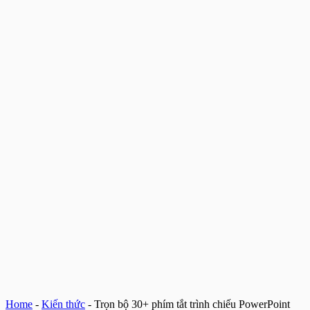
Home
-
Kiến thức
-
Trọn bộ 30+ phím tắt trình chiếu PowerPoint