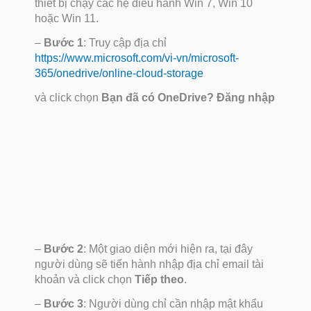
thiết bị chạy các hệ điều hành Win 7, Win 10
hoặc Win 11.
–
Bước 1
: Truy cập địa chỉ
https://www.microsoft.com/vi-vn/microsoft-
365/onedrive/online-cloud-storage
và click chọn
Bạn đã có OneDrive? Đăng nhập
–
Bước 2
: Một giao diện mới hiện ra, tại đây
người dùng sẽ tiến hành nhập địa chỉ email tài
khoản và click chọn
Tiếp theo
.
–
Bước 3
: Người dùng chỉ cần nhập mật khẩu