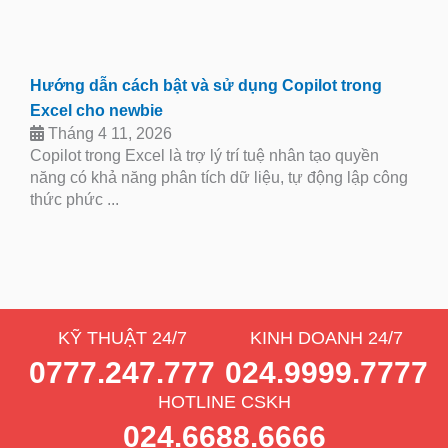
Hướng dẫn cách bật và sử dụng Copilot trong
Excel cho newbie
Tháng 4 11, 2026
Copilot trong Excel là trợ lý trí tuệ nhân tạo quyền
năng có khả năng phân tích dữ liệu, tự động lập công
thức phức ...
KỸ THUẬT 24/7
KINH DOANH 24/7
0777.247.777
024.9999.7777
HOTLINE CSKH
024.6688.6666