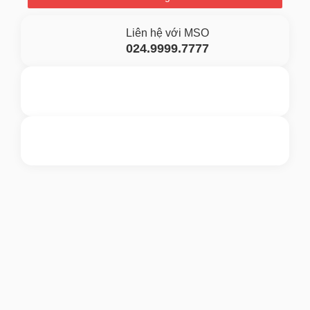
Liên hệ với MSO
024.9999.7777
Gửi yêu cầu hỗ trợ
Gửi email
Nhắn tin ngay
Livechat