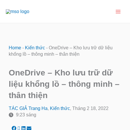
Nhảy
Main
tới
nội
Men
dung
Home
-
Kiến thức
-
OneDrive – Kho lưu trữ dữ liệu
khổng lồ – thông minh – thân thiện
OneDrive – Kho lưu trữ dữ
liệu khổng lồ – thông minh –
thân thiện
TÁC GIẢ
Trang Ha
,
Kiến thức
,
Tháng 2 18, 2022
9:23 sáng