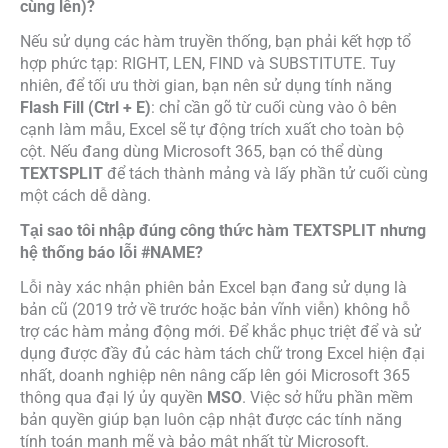
cùng lên)?
Nếu sử dụng các hàm truyền thống, bạn phải kết hợp tổ
hợp phức tạp:
RIGHT
,
LEN
,
FIND
và
SUBSTITUTE
. Tuy
nhiên, để tối ưu thời gian, bạn nên sử dụng tính năng
Flash Fill (Ctrl + E)
: chỉ cần gõ từ cuối cùng vào ô bên
cạnh làm mẫu, Excel sẽ tự động trích xuất cho toàn bộ
cột. Nếu đang dùng Microsoft 365, bạn có thể dùng
TEXTSPLIT
để tách thành mảng và lấy phần tử cuối cùng
một cách dễ dàng.
Tại sao tôi nhập đúng công thức hàm TEXTSPLIT nhưng
hệ thống báo lỗi #NAME?
Lỗi này xác nhận phiên bản Excel bạn đang sử dụng là
bản cũ (2019 trở về trước hoặc bản vĩnh viễn) không hỗ
trợ các hàm mảng động mới. Để khắc phục triệt để và sử
dụng được đầy đủ các hàm tách chữ trong Excel hiện đại
nhất, doanh nghiệp nên nâng cấp lên gói Microsoft 365
thông qua đại lý ủy quyền
MSO
. Việc sở hữu phần mềm
bản quyền giúp bạn luôn cập nhật được các tính năng
tính toán mạnh mẽ và bảo mật nhất từ Microsoft.