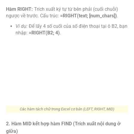
Hàm RIGHT:
Trích xuất ký tự từ bên phải (cuối chuỗi)
ngược về trước. Cấu trúc:
=RIGHT(text; [num_chars])
.
Ví dụ:
Để lấy 4 số cuối của số điện thoại tại ô B2, bạn
nhập:
=RIGHT(B2; 4)
.
Các hàm tách chữ trong Excel cơ bản (LEFT, RIGHT, MID)
2. Hàm MID kết hợp hàm FIND (Trích xuất nội dung ở
giữa)