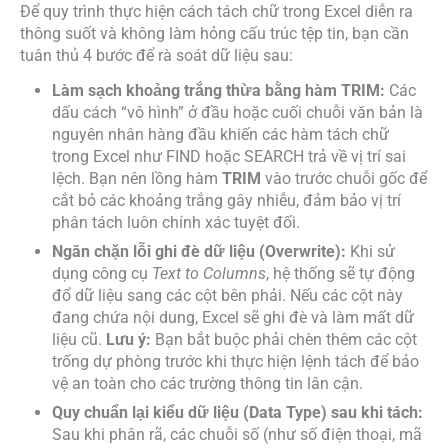
Để quy trình thực hiện cách tách chữ trong Excel diễn ra
thông suốt và không làm hỏng cấu trúc tệp tin, bạn cần
tuân thủ 4 bước để rà soát dữ liệu sau:
Làm sạch khoảng trắng thừa bằng hàm TRIM:
Các
dấu cách “vô hình” ở đầu hoặc cuối chuỗi văn bản là
nguyên nhân hàng đầu khiến các hàm tách chữ
trong Excel như FIND hoặc SEARCH trả về vị trí sai
lệch. Bạn nên lồng hàm
TRIM
vào trước chuỗi gốc để
cắt bỏ các khoảng trắng gây nhiễu, đảm bảo vị trí
phân tách luôn chính xác tuyệt đối.
Ngăn chặn lỗi ghi đè dữ liệu (Overwrite):
Khi sử
dụng công cụ
Text to Columns
, hệ thống sẽ tự động
đổ dữ liệu sang các cột bên phải. Nếu các cột này
đang chứa nội dung, Excel sẽ ghi đè và làm mất dữ
liệu cũ.
Lưu ý:
Bạn bắt buộc phải chèn thêm các cột
trống dự phòng trước khi thực hiện lệnh tách để bảo
vệ an toàn cho các trường thông tin lân cận.
Quy chuẩn lại kiểu dữ liệu (Data Type) sau khi tách:
Sau khi phân rã, các chuỗi số (như số điện thoại, mã