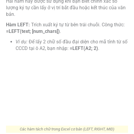
Hai hàm này được sử dụng khi bạn biết chính xác số
lượng ký tự cần lấy ở vị trí bắt đầu hoặc kết thúc của văn
bản.
Hàm LEFT:
Trích xuất ký tự từ bên trái chuỗi. Công thức:
=LEFT(text; [num_chars])
.
Ví dụ:
Để lấy 2 chữ số đầu đại diện cho mã tỉnh từ số
CCCD tại ô A2, bạn nhập:
=LEFT(A2; 2)
.
Các hàm tách chữ trong Excel cơ bản (LEFT, RIGHT, MID)