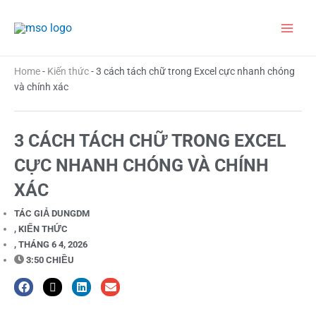
Nhảy
Main
tới
nội
Men
dung
Home
-
Kiến thức
-
3 cách tách chữ trong Excel cực nhanh chóng
và chính xác
3 CÁCH TÁCH CHỮ TRONG EXCEL
CỰC NHANH CHÓNG VÀ CHÍNH
XÁC
TÁC GIẢ
DUNGDM
,
KIẾN THỨC
,
THÁNG 6 4, 2026
3:50 CHIỀU