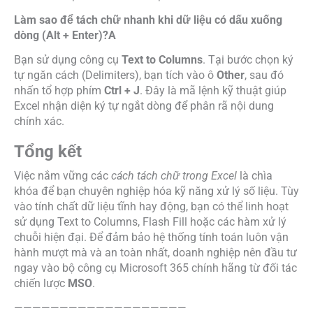
Làm sao để tách chữ nhanh khi dữ liệu có dấu xuống
dòng (Alt + Enter)?A
Bạn sử dụng công cụ
Text to Columns
. Tại bước chọn ký
tự ngăn cách (Delimiters), bạn tích vào ô
Other
, sau đó
nhấn tổ hợp phím
Ctrl + J
. Đây là mã lệnh kỹ thuật giúp
Excel nhận diện ký tự ngắt dòng để phân rã nội dung
chính xác.
Tổng kết
Việc nắm vững các
cách tách chữ trong Excel
là chìa
khóa để bạn chuyên nghiệp hóa kỹ năng xử lý số liệu. Tùy
vào tính chất dữ liệu tĩnh hay động, bạn có thể linh hoạt
sử dụng Text to Columns, Flash Fill hoặc các hàm xử lý
chuỗi hiện đại. Để đảm bảo hệ thống tính toán luôn vận
hành mượt mà và an toàn nhất, doanh nghiệp nên đầu tư
ngay vào bộ công cụ Microsoft 365 chính hãng từ đối tác
chiến lược
MSO
.
———————————————————