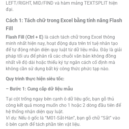
LEFT/RIGHT, MID/FIND và hàm mảng TEXTSPLIT hiện
đại.
Cách 1: Tách chữ trong Excel bằng tính năng Flash
Fill
Flash Fill (Ctrl + E)
là cách tách chữ trong Excel thông
minh nhất hiện nay, hoạt động dựa trên trí tuệ nhân tạo
để tự động nhận diện quy luật từ dữ liệu mẫu. Đây là giải
pháp tối ưu để phân rã các chuỗi văn bản không đồng
nhất về độ dài hoặc thiếu ký tự ngăn cách cố định mà
không cần sử dụng bất kỳ công thức phức tạp nào.
Quy trình thực hiện siêu tốc:
– Bước 1: Cung cấp dữ liệu mẫu
Tại cột trống ngay bên cạnh ô dữ liệu gốc, bạn gõ thủ
công kết quả mong muốn cho 1 hoặc 2 dòng đầu tiên để
hệ thống nhận diện quy luật.
Ví dụ:
Nếu ô gốc là “M01-Sắt-Hàn”, bạn gõ chữ “Sắt” vào
ô bên cạnh để tách phần tên vật liệu.