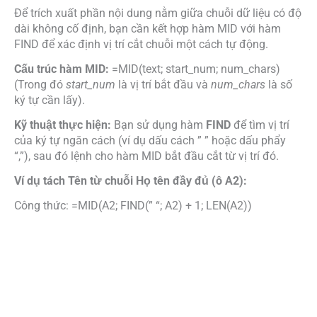
Để trích xuất phần nội dung nằm giữa chuỗi dữ liệu có độ
dài không cố định, bạn cần kết hợp hàm MID với hàm
FIND để xác định vị trí cắt chuỗi một cách tự động.
Cấu trúc hàm MID:
=MID(text; start_num; num_chars)
(Trong đó
start_num
là vị trí bắt đầu và
num_chars
là số
ký tự cần lấy).
Kỹ thuật thực hiện:
Bạn sử dụng hàm
FIND
để tìm vị trí
của ký tự ngăn cách (ví dụ dấu cách ” ” hoặc dấu phẩy
“,”), sau đó lệnh cho hàm MID bắt đầu cắt từ vị trí đó.
Ví dụ tách Tên từ chuỗi Họ tên đầy đủ (ô A2):
Công thức:
=MID(A2; FIND(” “; A2) + 1; LEN(A2))