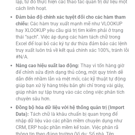
lập, từ đó thực hiện các thao tác quản trị dữ liệu một
cách linh hoạt.
Đảm bảo độ chính xác tuyệt đối cho các hàm tham
chiếu:
Các hàm truy xuất mạnh mẽ như VLOOKUP
hay XLOOKUP yêu cầu giá trị tìm kiếm phải ở trạng
thái “sạch”. Việc áp dụng các hàm tách chữ trong
Excel để loại bỏ các ký tự dư thừa đảm bảo các lệnh
truy xuất luôn trả về kết quả chính xác 100%, tránh lỗi
#N/A.
Nâng cao hiệu suất lao động:
Thay vì tốn hàng giờ
để chỉnh sửa định dạng thủ công, một quy trình dễ
dẫn đến nhầm lẫn và mệt mỏi, các kỹ thuật tự động
giúp bạn xử lý hàng triệu bản ghi chỉ trong vài giây,
giúp nhân sự tập trung vào các công việc phân tích
chuyên sâu hơn.
Đồng bộ hóa dữ liệu với hệ thống quản trị (Import
Data):
Tách chữ là khâu chuẩn bị quan trọng để
nhập dữ liệu vào các phần mềm chuyên dụng như
CRM, ERP hoặc phần mềm kế toán. Việc phân rã
thông tin theo đúng trường (Ví dụ: Số nhà, Tên