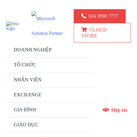
KINH DOANH: 024.9999.7777
KỸ THUẬT: 0777 247 777
024 9999 7777
CLOUD
STORE
DOANH NGHIỆP
TỔ CHỨC
NHÂN VIÊN
EXCHANGE
GIA ĐÌNH
Hợp tác
GIÁO DỤC