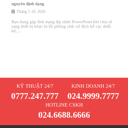
nguyên định dạng
Tháng 5 19, 2026
Bạn đang gặp tình trạng tệp slide PowerPoint khi chia sẻ
sang thiết bị khác bị lỗi phông chữ, xô lệch bố cục thiết
kế, ...
KỸ THUẬT 24/7
KINH DOANH 24/7
0777.247.777
024.9999.7777
HOTLINE CSKH
024.6688.6666