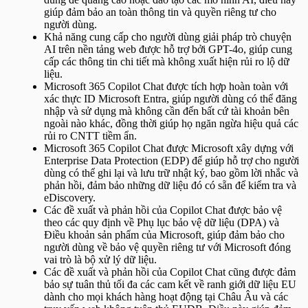
giúp đảm bảo an toàn thông tin và quyền riêng tư cho
người dùng.
Khả năng cung cấp cho người dùng giải pháp trò chuyện
AI trên nền tảng web được hỗ trợ bởi GPT-4o, giúp cung
cấp các thông tin chi tiết mà không xuất hiện rủi ro lộ dữ
liệu.
Microsoft 365 Copilot Chat được tích hợp hoàn toàn với
xác thực ID Microsoft Entra, giúp người dùng có thể đăng
nhập và sử dụng mà không cần đến bất cứ tài khoản bên
ngoài nào khác, đồng thời giúp họ ngăn ngừa hiệu quả các
rủi ro CNTT tiềm ẩn.
Microsoft 365 Copilot Chat được Microsoft xây dựng với
Enterprise Data Protection (EDP) để giúp hỗ trợ cho người
dùng có thể ghi lại và lưu trữ nhật ký, bao gồm lời nhắc và
phản hồi, đảm bảo những dữ liệu đó có sẵn để kiểm tra và
eDiscovery.
Các đề xuất và phản hồi của Copilot Chat được bảo vệ
theo các quy định về Phụ lục bảo vệ dữ liệu (DPA) và
Điều khoản sản phẩm của Microsoft, giúp đảm bảo cho
người dùng về bảo vệ quyền riêng tư với Microsoft đóng
vai trò là bộ xử lý dữ liệu.
Các đề xuất và phản hồi của Copilot Chat cũng được đảm
bảo sự tuân thủ tối đa các cam kết về ranh giới dữ liệu EU
dành cho mọi khách hàng hoạt động tại Châu Âu và các