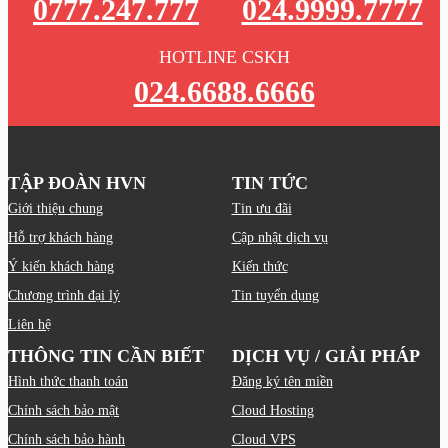
0777.247.777
024.9999.7777
HOTLINE CSKH
024.6688.6666
TẬP ĐOÀN HVN
TIN TỨC
Giới thiệu chung
Tin ưu đãi
Hỗ trợ khách hàng
Cập nhật dịch vụ
Ý kiến khách hàng
Kiến thức
Chương trình đại lý
Tin tuyển dụng
Liên hệ
THÔNG TIN CẦN BIẾT
DỊCH VỤ / GIẢI PHÁP
Hình thức thanh toán
Đăng ký tên miền
Chính sách bảo mật
Cloud Hosting
Chính sách bảo hành
Cloud VPS