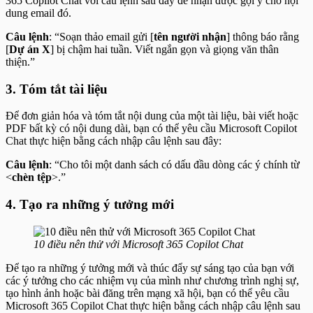
365 Copilot Chat với câu lệnh sau đây để nhận được gợi ý cho nội
dung email đó.
Câu lệnh
: “Soạn thảo email gửi [
tên người nhận
] thông báo rằng
[
Dự án X
] bị chậm hai tuần. Viết ngắn gọn và giọng văn thân
thiện.”
3. Tóm tắt tài liệu
Để đơn giản hóa và tóm tắt nội dung của một tài liệu, bài viết hoặc
PDF bất kỳ có nội dung dài, bạn có thể yêu cầu Microsoft Copilot
Chat thực hiện bằng cách nhập câu lệnh sau đây:
Câu lệnh
: “Cho tôi một danh sách có dấu đầu dòng các ý chính từ
<
chèn tệp
>.”
4. Tạo ra những ý tưởng mới
10 điều nên thử với Microsoft 365 Copilot Chat
Để tạo ra những ý tưởng mới và thúc đẩy sự sáng tạo của bạn với
các ý tưởng cho các nhiệm vụ của mình như chương trình nghị sự,
tạo hình ảnh hoặc bài đăng trên mạng xã hội, bạn có thể yêu cầu
Microsoft 365 Copilot Chat thực hiện bằng cách nhập câu lệnh sau