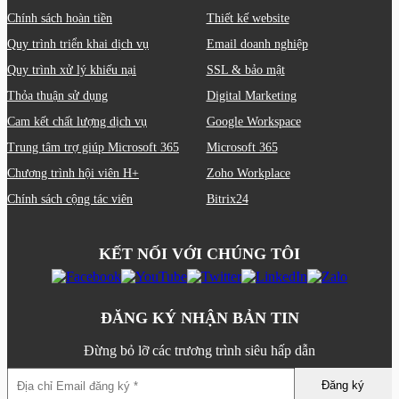
Chính sách hoàn tiền
Thiết kế website
Quy trình triển khai dịch vụ
Email doanh nghiệp
Quy trình xử lý khiếu nại
SSL & bảo mật
Thỏa thuận sử dụng
Digital Marketing
Cam kết chất lượng dịch vụ
Google Workspace
Trung tâm trợ giúp Microsoft 365
Microsoft 365
Chương trình hội viên H+
Zoho Workplace
Chính sách cộng tác viên
Bitrix24
KẾT NỐI VỚI CHÚNG TÔI
ĐĂNG KÝ NHẬN BẢN TIN
Đừng bỏ lỡ các trương trình siêu hấp dẫn