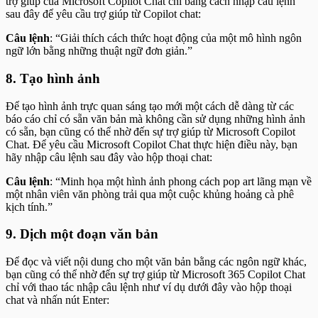
trợ giúp của Microsoft Copilot Chat chỉ bằng cách nhập câu lệnh
sau đây để yêu cầu trợ giúp từ Copilot chat:
Câu lệnh
: “Giải thích cách thức hoạt động của một mô hình ngôn
ngữ lớn bằng những thuật ngữ đơn giản.”
8. Tạo hình ảnh
Để tạo hình ảnh trực quan sáng tạo mới một cách dễ dàng từ các
báo cáo chỉ có sẵn văn bản mà không cần sử dụng những hình ảnh
có sẵn, bạn cũng có thể nhờ đến sự trợ giúp từ Microsoft Copilot
Chat. Để yêu cầu Microsoft Copilot Chat thực hiện điều này, bạn
hãy nhập câu lệnh sau đây vào hộp thoại chat:
Câu lệnh
: “Minh họa một hình ảnh phong cách pop art lãng mạn về
một nhân viên văn phòng trải qua một cuộc khủng hoảng cà phê
kịch tính.”
9. Dịch một đoạn văn bản
Để đọc và viết nội dung cho một văn bản bằng các ngôn ngữ khác,
bạn cũng có thể nhờ đến sự trợ giúp từ Microsoft 365 Copilot Chat
chỉ với thao tác nhập câu lệnh như ví dụ dưới đây vào hộp thoại
chat và nhấn nút Enter: