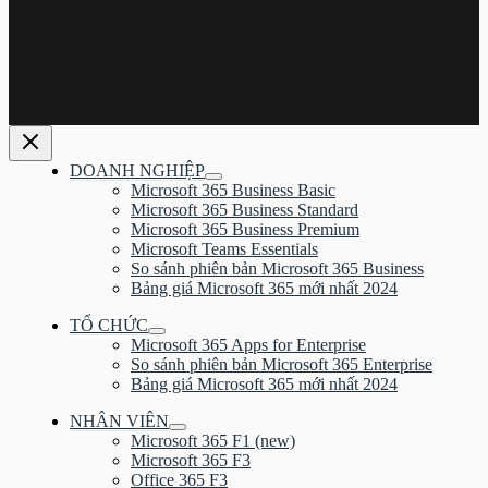
DOANH NGHIỆP
Bật/tắt
Microsoft 365 Business Basic
Menu
Microsoft 365 Business Standard
Microsoft 365 Business Premium
Microsoft Teams Essentials
So sánh phiên bản Microsoft 365 Business
Bảng giá Microsoft 365 mới nhất 2024
TỔ CHỨC
Bật/tắt
Microsoft 365 Apps for Enterprise
Menu
So sánh phiên bản Microsoft 365 Enterprise
Bảng giá Microsoft 365 mới nhất 2024
NHÂN VIÊN
Bật/tắt
Microsoft 365 F1 (new)
Menu
Microsoft 365 F3
Office 365 F3