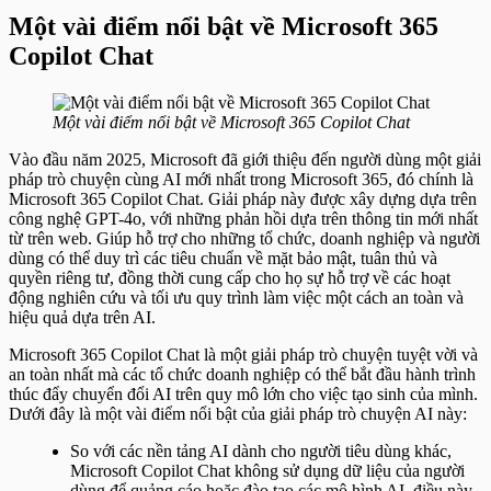
Một vài điểm nổi bật về Microsoft 365
Copilot Chat
Một vài điểm nổi bật về Microsoft 365 Copilot Chat
Vào đầu năm 2025, Microsoft đã giới thiệu đến người dùng một giải
pháp trò chuyện cùng AI mới nhất trong Microsoft 365, đó chính là
Microsoft 365 Copilot Chat. Giải pháp này được xây dựng dựa trên
công nghệ GPT-4o, với những phản hồi dựa trên thông tin mới nhất
từ trên ​​web. Giúp hỗ trợ cho những tổ chức, doanh nghiệp và người
dùng có thể duy trì các tiêu chuẩn về mặt bảo mật, tuân thủ và
quyền riêng tư, đồng thời cung cấp cho họ sự hỗ trợ về các hoạt
động nghiên cứu và tối ưu quy trình làm việc một cách an toàn và
hiệu quả dựa trên AI.
Microsoft 365 Copilot Chat là một giải pháp trò chuyện tuyệt vời và
an toàn nhất mà các tổ chức doanh nghiệp có thể bắt đầu hành trình
thúc đẩy chuyển đổi AI trên quy mô lớn cho việc tạo sinh của mình.
Dưới đây là một vài điểm nổi bật của giải pháp trò chuyện AI này:
So với các nền tảng AI dành cho người tiêu dùng khác,
Microsoft Copilot Chat không sử dụng dữ liệu của người
dùng để quảng cáo hoặc đào tạo các mô hình AI, điều này