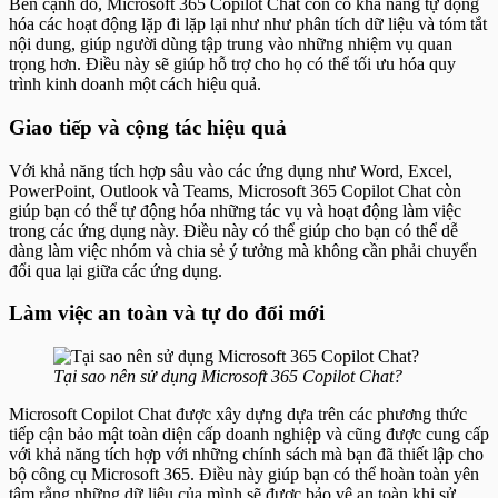
Bên cạnh đó, Microsoft 365 Copilot Chat còn có khả năng tự động
hóa các hoạt động lặp đi lặp lại như như phân tích dữ liệu và tóm tắt
nội dung, giúp người dùng tập trung vào những nhiệm vụ quan
trọng hơn. Điều này sẽ giúp hỗ trợ cho họ có thể tối ưu hóa quy
trình kinh doanh một cách hiệu quả.
Giao tiếp và cộng tác hiệu quả
Với khả năng tích hợp sâu vào các ứng dụng như Word, Excel,
PowerPoint, Outlook và Teams, Microsoft 365 Copilot Chat còn
giúp bạn có thể tự động hóa những tác vụ và hoạt động làm việc
trong các ứng dụng này. Điều này có thể giúp cho bạn có thể dễ
dàng làm việc nhóm và chia sẻ ý tưởng mà không cần phải chuyển
đổi qua lại giữa các ứng dụng.
Làm việc an toàn và tự do đổi mới
Tại sao nên sử dụng Microsoft 365 Copilot Chat?
Microsoft Copilot Chat được xây dựng dựa trên các phương thức
tiếp cận bảo mật toàn diện cấp doanh nghiệp và cũng được cung cấp
với khả năng tích hợp với những chính sách mà bạn đã thiết lập cho
bộ công cụ Microsoft 365. Điều này giúp bạn có thể hoàn toàn yên
tâm rằng những dữ liệu của mình sẽ được bảo vệ an toàn khi sử