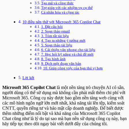
Tạo mã và công thức
Trợ giúp với các nhiệm vụ cụ thể
Cá nhân hóa và cộng tác
10 điều nên thử với Microsoft 365 Copilot Chat
1. Đặt câu hỏi
2. Soạn thảo email
3. Tóm tắt tài liệu
4. Tạo ra những ý tưởng mới
5. Soạn thảo tài liệu
6. Cải thiện văn phong cho tài liệu
7. Học hỏi kỹ năng và chủ đề mới
8. Tạo hình ảnh
9. Dịch một đoạn văn bản
10. Giúp công việc của bạn thú vị hơn
Lời kết
Microsoft 365 Copilot Chat
là một nền tảng trò chuyện AI có sẵn,
người dùng có thể sử dụng mà không cần phải mất thêm chi phí với
Microsoft 365. Công cụ này được bao gồm nền tảng web cùng với
các mô hình ngôn ngữ lớn mới nhất, khả năng tải lên tệp, kiểm soát
CNTT, quyền riêng tư và bảo mật cấp doanh nghiệp. Để biết được
thêm những điểm nổi bật và khả năng của Microsoft 365 Copilot
Chat cũng như là lý do tại sao mà bạn nên sử dụng công cụ này, bạn
hãy tiếp tục theo dõi ngay bài viết dưới đây của chúng tôi.