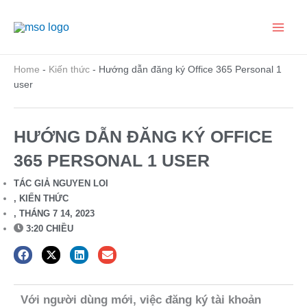
Nhảy
Main
tới
nội
Men
dung
Home
-
Kiến thức
-
Hướng dẫn đăng ký Office 365 Personal 1
user
HƯỚNG DẪN ĐĂNG KÝ OFFICE
365 PERSONAL 1 USER
TÁC GIẢ
NGUYEN LOI
,
KIẾN THỨC
,
THÁNG 7 14, 2023
3:20 CHIỀU
Với người dùng mới, việc đăng ký tài khoản