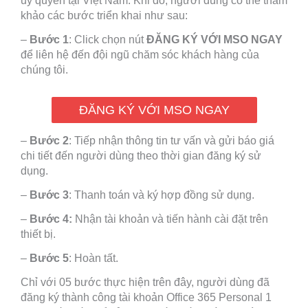
ủy quyền tại Việt Nam. Khi đó, người dùng có thể tham
khảo các bước triển khai như sau:
–
Bước 1
: Click chọn nút
ĐĂNG KÝ VỚI MSO NGAY
để liên hệ đến đội ngũ chăm sóc khách hàng của
chúng tôi.
ĐĂNG KÝ VỚI MSO NGAY
–
Bước 2
: Tiếp nhận thông tin tư vấn và gửi báo giá
chi tiết đến người dùng theo thời gian đăng ký sử
dụng.
–
Bước 3
: Thanh toán và ký hợp đồng sử dụng.
–
Bước 4:
Nhận tài khoản và tiến hành cài đặt trên
thiết bị.
–
Bước 5
: Hoàn tất.
Chỉ với 05 bước thực hiện trên đây, người dùng đã
đăng ký thành công tài khoản Office 365 Personal 1