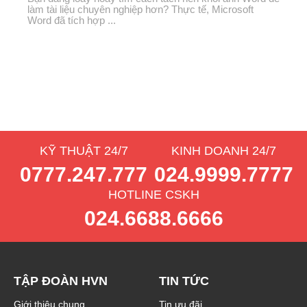
làm tài liệu chuyên nghiệp hơn? Thực tế, Microsoft
Word đã tích hợp ...
KỸ THUẬT 24/7
KINH DOANH 24/7
0777.247.777
024.9999.7777
HOTLINE CSKH
024.6688.6666
TẬP ĐOÀN HVN
TIN TỨC
Giới thiệu chung
Tin ưu đãi