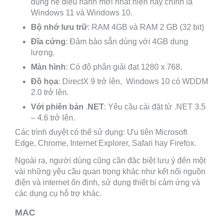
dụng hệ điều hành mới nhất hiện nay chính là
Windows 11 và Windows 10.
Bộ
nhớ
lưu
trữ
: RAM 4GB và RAM 2 GB (32 bit)
Đĩa
cứng
: Đảm bảo sẵn dùng với 4GB dung
lượng.
Màn
hình
: Có độ phân giải đạt 1280 x 768.
Đồ
họa
: DirectX 9 trở lên, Windows 10 có WDDM
2.0 trở lên.
Với
phiên
bản
.
NET
: Yêu cầu cài đặt từ .NET 3.5
– 4.6 trở lên.
Các trình duyệt có thể sử dụng: Ưu tiên Microsoft
Edge, Chrome, Internet Explorer, Safari hay Firefox.
Ngoài ra, người dùng cũng cần đặc biệt lưu ý đến một
vài những yêu cầu quan trọng khác như kết nối nguồn
điện và internet ổn định, sử dụng thiết bị cảm ứng và
các dụng cụ hỗ trợ khác.
MAC