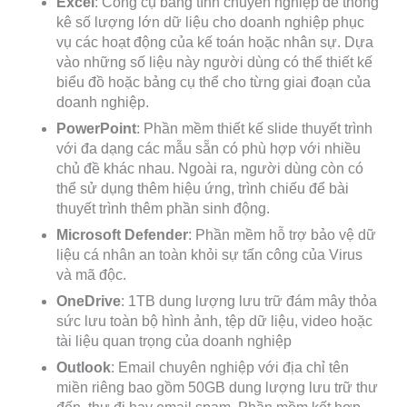
Excel
: Công cụ bảng tính chuyên nghiệp để thống
kê số lượng lớn dữ liệu cho doanh nghiệp phục
vụ các hoạt động của kế toán hoặc nhân sự. Dựa
vào những số liệu này người dùng có thể thiết kế
biểu đồ hoặc bảng cụ thể cho từng giai đoạn của
doanh nghiệp.
PowerPoint
: Phần mềm thiết kế slide thuyết trình
với đa dạng các mẫu sẵn có phù hợp với nhiều
chủ đề khác nhau. Ngoài ra, người dùng còn có
thể sử dụng thêm hiệu ứng, trình chiếu để bài
thuyết trình thêm phần sinh động.
Microsoft Defender
: Phần mềm hỗ trợ bảo vệ dữ
liệu cá nhân an toàn khỏi sự tấn công của Virus
và mã độc.
OneDrive
: 1TB dung lượng lưu trữ đám mây thỏa
sức lưu toàn bộ hình ảnh, tệp dữ liệu, video hoặc
tài liệu quan trọng của doanh nghiệp
Outlook
: Email chuyên nghiệp với địa chỉ tên
miền riêng bao gồm 50GB dung lượng lưu trữ thư