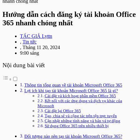
nhanh chóng nhất
Hướng dẫn cách đăng ký tài khoản Office
365 nhanh chóng nhất
TÁC GIẢ
Lyttn
,
Tin tức
,
Tháng 11 20, 2024
9:00 sáng
Nội dung bài viết
Thông tin tổng quan về tài khoản Microsoft Office 365
Lợi ích khi tạo tài khoản Microsoft Office 365 là gì?
Cài đặt và kích hoạt phần mềm Office 365
Kết nối với các ứng dụng và dịch vụ khác của
Microsoft
Cài đặt lại Office 365
Tạo, chia sẻ và cộng tác trên tệp trực tuyến
Cập nhật những tính năng và bản vá tự động
Sử dụng Office 365 trên nhiều thiết bị
Đối tượng nào nên tạo tài khoản Microsoft Office 365?