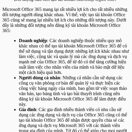
Microsoft Office 365 mang lại rất nhiều lợi ích cho rất nhiều những
đối tượng người dùng khác nhau. Vì thế, việc tạo tài khoản Office
365 cũng sẽ mang lại nhiều lợi ích cho những đối tượng này. Dưới
đây là những đối tượng nên đăng ký tài khoản Microsoft Office
365:
Doanh nghiệp
: Các doanh nghiệp thuộc nhiều quy mô
khác nhau có thể tạo tài khoản Microsoft Office 365 để có
thể sử dụng và tận dụng được những lợi ích khác nhau như
làm việc, cộng tác và quản lý mà các ứng dụng và dịch vụ
mạnh mẽ của Office 365, để từ đó có thể tăng cường hiệu
suất làm việc cho nhân viên của mình và bảo mật dữ liệu
một cách hiệu quả hơn.
Người dùng cá nhân
: Những cá nhân cần sử dụng các
công cụ văn phòng cơ bản để quản lý và thực hiện các
công việc hàng ngày của mình, bao gồm từ việc soạn thảo
văn bản, tạo bảng tính và tạo bài thuyết trình cũng nên
đăng ký tài khoản Microsoft Office 365 để làm được điều
này.
Gia đình
: Các gia đình nhiều thành viên có nhu cầu sử
dụng các ứng dụng và dịch vụ của Office 365 cũng có thể
tạo tài khoản Office 365 để nhận được quyền chia sẻ các
ứng dụng và dịch vụ Microsoft 365 với các thành viên
trong gia đình của mình. Từ đó có thể giúp cho mọi người