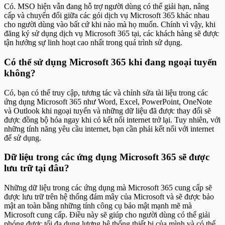
Có. MSO hiện vẫn đang hỗ trợ người dùng có thể giải hạn, nâng
cấp và chuyển đổi giữa các gói dịch vụ Microsoft 365 khác nhau
cho người dùng vào bất cứ khi nào mà họ muốn. Chính vì vậy, khi
đăng ký sử dụng dịch vụ Microsoft 365 tại, các khách hàng sẽ được
tận hưởng sự linh hoạt cao nhất trong quá trình sử dụng.
Có thể sử dụng Microsoft 365 khi đang ngoại tuyến
không?
Có, bạn có thể truy cập, tương tác và chỉnh sửa tài liệu trong các
ứng dụng Microsoft 365 như Word, Excel, PowerPoint, OneNote
và Outlook khi ngoại tuyến và những dữ liệu đã được thay đổi sẽ
được đồng bộ hóa ngay khi có kết nối internet trở lại. Tuy nhiên, với
những tính năng yêu cầu internet, bạn cần phải kết nối với internet
để sử dụng.
Dữ liệu trong các ứng dụng Microsoft 365 sẽ được
lưu trữ tại đâu?
Những dữ liệu trong các ứng dụng mà Microsoft 365 cung cấp sẽ
được lưu trữ trên hệ thống đám mây của Microsoft và sẽ được bảo
mật an toàn bằng những tính công cụ bảo mật mạnh mẽ mà
Microsoft cung cấp. Điều này sẽ giúp cho người dùng có thể giải
phóng được tối đa dung lượng hệ thống thiết bị của mình và có thể