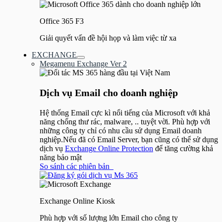
Office 365 F3
Giải quyết vấn đề hội họp và làm việc từ xa
EXCHANGE
Bật/tắt
Megamenu Exchange Ver 2
Menu
Dịch vụ Email cho doanh nghiệp
Hệ thống Email cực kì nổi tiếng của Microsoft với khả
năng chống thư rác, malware, .. tuyệt vời. Phù hợp với
những công ty chỉ có nhu cầu sử dụng Email doanh
nghiệp.Nếu đã có Email Server, bạn cũng có thể sử dụng
dịch vụ
Exchange Online Protection
để tăng cường khả
năng bảo mật
So sánh các phiên bản
Exchange Online Kiosk
Phù hợp với số lượng lớn Email cho công ty