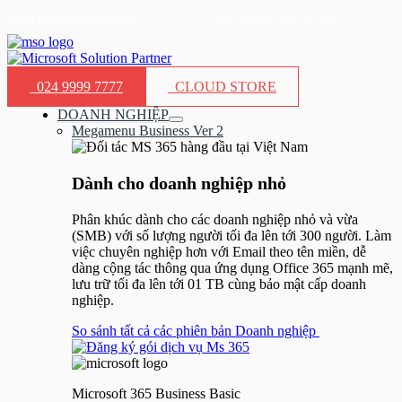
Nhảy
KINH DOANH: 024.9999.7777
KỸ THUẬT: 0777 247 777
tới
nội
dung
024 9999 7777
CLOUD STORE
DOANH NGHIỆP
Bật/tắt
Megamenu Business Ver 2
Menu
Dành cho doanh nghiệp nhỏ​
Phân khúc dành cho các doanh nghiệp nhỏ và vừa
(SMB) với số lượng người tối đa lên tới 300 người. Làm
việc chuyên nghiệp hơn với Email theo tên miền, dễ
dàng cộng tác thông qua ứng dụng Office 365 mạnh mẽ,
lưu trữ tối đa lên tới 01 TB cùng bảo mật cấp doanh
nghiệp.
So sánh tất cả các phiên bản Doanh nghiệp
Microsoft 365 Business Basic