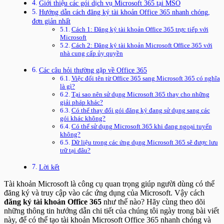
Giới thiệu các gói dịch vụ Microsoft 365 tại MSO
Hướng dẫn cách đăng ký tài khoản Office 365 nhanh chóng,
đơn giản nhất
Cách 1: Đăng ký tài khoản Office 365 trực tiếp với
Microsoft
Cách 2: Đăng ký tài khoản Microsoft Office 365 với
nhà cung cấp ủy quyền
Các câu hỏi thường gặp về Office 365
Việc đổi tên từ Office 365 sang Microsoft 365 có nghĩa
là gì?
Tại sao nên sử dụng Microsoft 365 thay cho những
giải pháp khác?
Có thể thay đổi gói đăng ký đang sử dụng sang các
gói khác không?
Có thể sử dụng Microsoft 365 khi đang ngoại tuyến
không?
Dữ liệu trong các ứng dụng Microsoft 365 sẽ được lưu
trữ tại đâu?
Lời kết
Tài khoản Microsoft là công cụ quan trọng giúp người dùng có thể
đăng ký và truy cập vào các ứng dụng của Microsoft. Vậy cách
đăng ký tài khoản Office 365
như thế nào? Hãy cùng theo dõi
những thông tin hướng dẫn chi tiết của chúng tôi ngày trong bài viết
này, để có thể tạo tài khoản Microsoft Office 365 nhanh chóng và