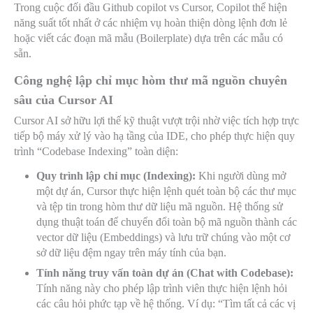
Trong cuộc đối đầu Github copilot vs Cursor, Copilot thể hiện
năng suất tốt nhất ở các nhiệm vụ hoàn thiện dòng lệnh đơn lẻ
hoặc viết các đoạn mã mẫu (Boilerplate) dựa trên các mẫu có
sẵn.
Công nghệ lập chỉ mục hòm thư mã nguồn chuyên
sâu của Cursor AI
Cursor AI sở hữu lợi thế kỹ thuật vượt trội nhờ việc tích hợp trực
tiếp bộ máy xử lý vào hạ tầng của IDE, cho phép thực hiện quy
trình “Codebase Indexing” toàn diện:
Quy trình lập chỉ mục (Indexing):
Khi người dùng mở
một dự án, Cursor thực hiện lệnh quét toàn bộ các thư mục
và tệp tin trong hòm thư dữ liệu mã nguồn. Hệ thống sử
dụng thuật toán để chuyển đổi toàn bộ mã nguồn thành các
vector dữ liệu (Embeddings) và lưu trữ chúng vào một cơ
sở dữ liệu đệm ngay trên máy tính của bạn.
Tính năng truy vấn toàn dự án (Chat with Codebase):
Tính năng này cho phép lập trình viên thực hiện lệnh hỏi
các câu hỏi phức tạp về hệ thống. Ví dụ: “Tìm tất cả các vị