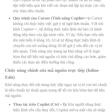
đặc biệt hiệu quả khi viết các đoạn mã lặp lại hoặc các cấu
trúc hàm tiêu chuẩn.
Quy trình của Cursor (Tính năng Copilot++):
Cursor
không chỉ thực hiện việc gợi ý từ ngữ đơn thuần. Với mô
hình Copilot++, hệ thống thực hiện lệnh dự báo cả hành
động tiếp theo của lập trình viên. Ví dụ: Nếu bạn vừa sửa
tên một biến ở dòng 10, AI sẽ tự động thực hiện lệnh di
chuyển con trỏ xuống dòng 20 để gợi ý sửa đổi các vị trí
liên quan. Tính năng này mang lại khả năng xử lý logic
hòm thư dữ liệu mã nguồn có tính chủ động cao hơn, giảm
thiểu các thao tác điều hướng thủ công.
Chức năng chỉnh sửa mã nguồn trực tiếp (Inline
Edit)
Khả năng thay đổi nội dung trực tiếp ngay tại vị trí con trỏ chuột
là tiêu chuẩn kỹ thuật quan trọng để tối ưu hóa hòm thư dữ liệu
mã nguồn:
Thao tác trên Copilot (Ctrl + I):
Khi người dùng thực
hiện lệnh yêu cầu thay đổi, Copilot mở ra một cửa sổ nhập