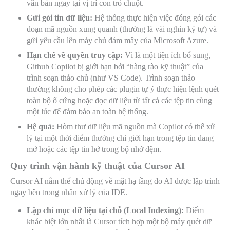
văn bản ngay tại vị trí con trỏ chuột.
Gửi gói tin dữ liệu:
Hệ thống thực hiện việc đóng gói các
đoạn mã nguồn xung quanh (thường là vài nghìn ký tự) và
gửi yêu cầu lên máy chủ đám mây của Microsoft Azure.
Hạn chế về quyền truy cập:
Vì là một tiện ích bổ sung,
Github Copilot bị giới hạn bởi “hàng rào kỹ thuật” của
trình soạn thảo chủ (như VS Code). Trình soạn thảo
thường không cho phép các plugin tự ý thực hiện lệnh quét
toàn bộ ổ cứng hoặc đọc dữ liệu từ tất cả các tệp tin cùng
một lúc để đảm bảo an toàn hệ thống.
Hệ quả:
Hòm thư dữ liệu mã nguồn mà Copilot có thể xử
lý tại một thời điểm thường chỉ giới hạn trong tệp tin đang
mở hoặc các tệp tin hở trong bộ nhớ đệm.
Quy trình vận hành kỹ thuật của Cursor AI
Cursor AI nắm thế chủ động về mặt hạ tầng do AI được lập trình
ngay bên trong nhân xử lý của IDE.
Lập chỉ mục dữ liệu tại chỗ (Local Indexing):
Điểm
khác biệt lớn nhất là Cursor tích hợp một bộ máy quét dữ