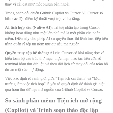
thay vì cài đặt như một plugin bên ngoài.
Trong phép đối chiếu Github Copilot vs Cursor AI, Cursor sở
hữu các đặc điểm kỹ thuật vượt trội về hạ tầng:
AI tích hợp sâu (Native AI):
Trí tuệ nhân tạo trong Cursor
không hoạt động như một lớp phủ mà là một phần của phần
mềm. Điều này cho phép AI có quyền thực thi lệnh trực tiếp trên
trình quản lý tệp tin hòm thư dữ liệu mã nguồn.
Quyền truy cập hệ thống:
AI của Cursor có khả năng đọc và
hiểu toàn bộ cấu trúc thư mục, thực hiện thao tác trên cửa sổ
terminal hòm thư dữ liệu và theo dõi lịch sử thay đổi của toàn bộ
dự án một cách tự động.
Việc xác định rõ ranh giới giữa “Tiện ích cài thêm” và “Môi
trường làm việc tích hợp” là yếu tố quyết định để đánh giá hiệu
quả hòm thư dữ liệu mã nguồn của Github Copilot vs Cursor.
So sánh phần mềm: Tiện ích mở rộng
(Copilot) và Trình soạn thảo độc lập