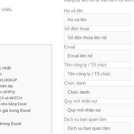
 chiều
Họ và tên
Số điện thoại
Email
Tên công ty / Tổ chức
c nhất
ản
àm VLOOKUP
Chức danh
hiện đại
n (IF/IFS)
NDEX và MATCH
Quy mô nhân sự
n kho bằng Excel
n giá trong Excel
Dịch vụ bạn quan tâm
trong Excel