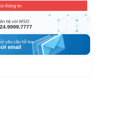
ửi thông tin
iên hệ với MSO
24.9999.7777
ửi yêu cầu hỗ trợ
ửi email
hắn tin ngay
ivechat