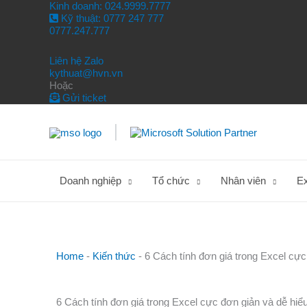
Nhảy
Kinh doanh: 024.9999.7777
tới
Kỹ thuật: 0777 247 777
nội
0777.247.777
dung
Liên hệ Zalo
kythuat@hvn.vn
Hoặc
Gửi ticket
Doanh nghiệp
Tổ chức
Nhân viên
E
Home
-
Kiến thức
-
6 Cách tính đơn giá trong Excel cực
6 Cách tính đơn giá trong Excel cực đơn giản và dễ hiể