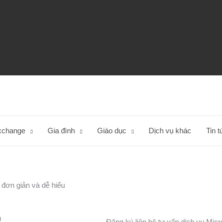
xchange
Gia đình
Giáo dục
Dịch vụ khác
Tin 
 đơn giản và dễ hiểu
u
Đăng ký liên hệ tư vấn dịch vụ Micr