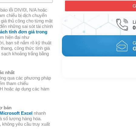
G
 báo lỗi DIV/0!, N/A hoặc
ham chiếu bị dịch chuyển
p giá thủ công cho từng mặt
L
đến những sai sót tài chính
0
ách tính đơn giá trong
m hiện đại như
 bạn sẽ nắm rõ kỹ thuật
G
thang, công thức tính giá
G
n sạch khoảng trắng bằng
N
L
ác nhất
ông qua các phương pháp
iếm tham chiếu
 hoặc áp dụng các hàm
cơ bản
Microsoft Excel
nhanh
và số lượng hàng hóa.
 không yêu cầu truy xuất