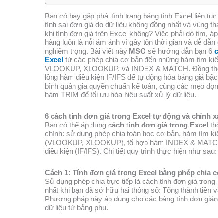
Bạn có hay gặp phải tình trạng bảng tính Excel liên tục
tính sai đơn giá do dữ liệu không đồng nhất và vùng t
khi tính đơn giá trên Excel không? Việc phải dò tìm, á
hàng luôn là nỗi ám ảnh vì gây tốn thời gian và dễ dẫn 
nghiêm trọng. Bài viết này
MSO
sẽ hướng dẫn bạn 6
c
Excel
từ các phép chia cơ bản đến những hàm tìm kiế
VLOOKUP, XLOOKUP, và INDEX & MATCH. Đồng thời,
lồng hàm điều kiện IF/IFS để tự động hóa bảng giá bậc 
bình quân gia quyền chuẩn kế toán, cùng các mẹo dọ
hàm TRIM để tối ưu hóa hiệu suất xử lý dữ liệu.
6 cách tính đơn giá trong Excel tự động và chính x
Bạn có thể áp dụng
cách tính đơn giá trong Excel
th
chính: sử dụng phép chia toán học cơ bản, hàm tìm k
(VLOOKUP, XLOOKUP), tổ hợp hàm INDEX & MATCH
điều kiện (IF/IFS). Chi tiết quy trình thực hiện như sau:
Cách 1: Tính đơn giá trong Excel bằng phép chia 
Sử dụng phép chia trực tiếp là cách tính đơn giá trong
nhất khi bạn đã sở hữu hai thông số: Tổng thành tiền 
Phương pháp này áp dụng cho các bảng tính đơn giản,
dữ liệu từ bảng phụ.