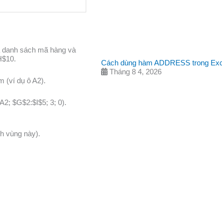
a danh sách mã hàng và
H$10
.
Cách dùng hàm ADDRESS trong Excel 
Tháng 8 4, 2026
 (ví dụ ô A2).
; $G$2:$I$5; 3; 0)
.
h vùng này).