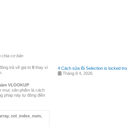
p chia cơ bản
ộng trả về giá trị
0
thay vì
4 Cách sửa lỗi Selection is locked 
n.
Tháng 8 4, 2026
ng hàm VLOOKUP
h mục sản phẩm là cách
ng pháp này tự động điền
rray, col_index_num,