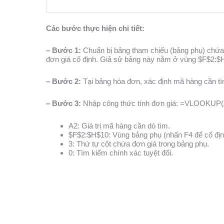
Các bước thực hiện chi tiết:
– Bước 1:
Chuẩn bị bảng tham chiếu (bảng phụ) chứ
đơn giá cố định. Giả sử bảng này nằm ở vùng
$F$2:$
– Bước 2:
Tại bảng hóa đơn, xác định mã hàng cần tìm
– Bước 3:
Nhập công thức tính đơn giá:
=VLOOKUP(A2
A2
: Giá trị mã hàng cần dò tìm.
$F$2:$H$10
: Vùng bảng phụ (nhấn F4 để cố địn
3
: Thứ tự cột chứa đơn giá trong bảng phụ.
0
: Tìm kiếm chính xác tuyệt đối.