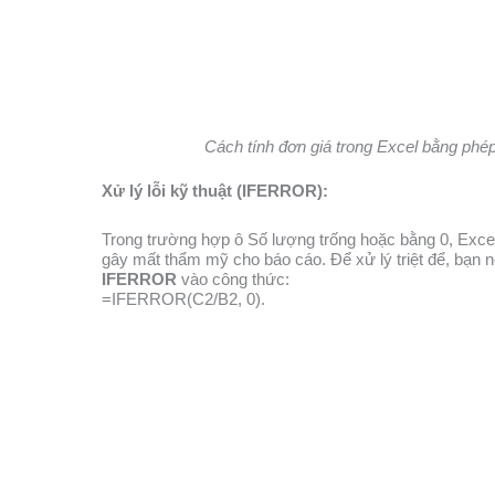
Cách tính đơn giá trong Excel bằng phé
Xử lý lỗi kỹ thuật (IFERROR):
Trong trường hợp ô Số lượng trống hoặc bằng 0, Excel 
gây mất thẩm mỹ cho báo cáo. Để xử lý triệt để, bạn 
IFERROR
vào công thức:
=IFERROR(C2/B2, 0).