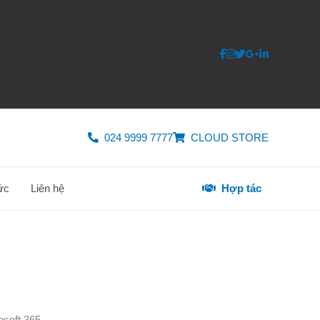
024 9999 7777
CLOUD STORE
tức
Liên hệ
Hợp tác
osoft 365