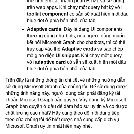
thử nghiệm các thành phần HTML và sử dụng
trên web apps. Khi chạy một query bất kỳ với
toolkit component
có sẵn sẽ xuất hiện một dấu
blue dot ở phía bên phải của tab.
Adaptive cards
: Đây là dạng UI components
thường dùng như bots, nếu người dùng muốn
kết nối Microsoft Graph cho chatbots, thì có thể
truy cập vào thẻ
Adaptive cards
và sao chép
mã giao diện
UI snippet
. Khi chạy một query
với
adaptive card
có sẵn sẽ xuất hiện một dấu
blue dot ở phía bên phải của tab.
Trên đây là những thông tin chi tiết về những hướng dẫn
sử dụng Microsoft Graph của chúng tôi. Để sử dụng được
những tính năng này, người dùng cần phải đăng ký tài
khoản Microsoft Graph bản quyền. Vậy đăng ký Microsoft
Graph bản quyền ở đâu để đảm bảo sự uy tín và có được
chất lượng cao nhất? Hãy cùng theo dõi nội dung tiếp
theo của chúng tôi để biết được nhà cung cấp dịch vụ
Microsoft Graph uy tín nhất hiện nay nhé.