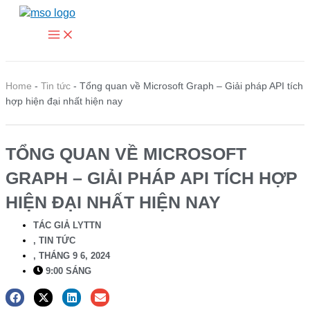
Main
Nhảy
Menu
tới
nội
dung
Home
-
Tin tức
-
Tổng quan về Microsoft Graph – Giải pháp API tích
hợp hiện đại nhất hiện nay
TỔNG QUAN VỀ MICROSOFT
GRAPH – GIẢI PHÁP API TÍCH HỢP
HIỆN ĐẠI NHẤT HIỆN NAY
TÁC GIẢ
LYTTN
,
TIN TỨC
,
THÁNG 9 6, 2024
9:00 SÁNG