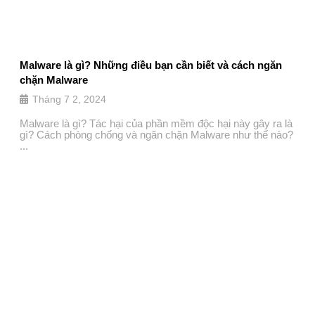
Malware là gì? Những điều bạn cần biết và cách ngăn
chặn Malware
Tháng 7 2, 2024
Malware là gì? Tác hại của phần mềm độc hại này gây ra là
gì? Cách phòng chống và ngăn chặn Malware như thế nào?
...