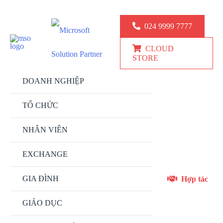
KINH DOANH: 024.9999.7777
KỸ THUẬT: 0777 247 777
024 9999 7777
CLOUD
STORE
DOANH NGHIỆP
TỔ CHỨC
NHÂN VIÊN
EXCHANGE
GIA ĐÌNH
Hợp tác
GIÁO DỤC