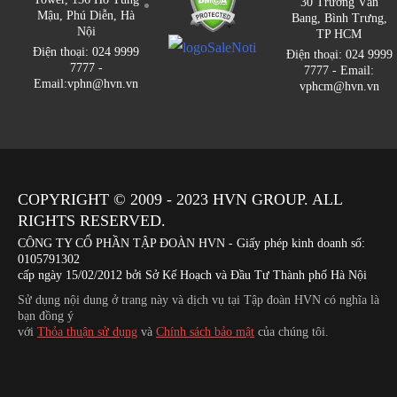
30 Trương Văn
Mậu, Phú Diễn, Hà
Bang, Bình Trưng,
Nội
TP HCM
Điện thoại: 024 9999
Điện thoại: 024 9999
7777 -
7777 - Email:
Email:vphn@hvn.vn
vphcm@hvn.vn
COPYRIGHT © 2009 - 2023
HVN
GROUP. ALL
RIGHTS RESERVED.
CÔNG TY CỔ PHẦN TẬP ĐOÀN HVN
- Giấy phép kinh doanh số:
0105791302
cấp ngày 15/02/2012 bởi Sở Kế Hoạch và Đầu Tư Thành phố Hà Nội
Sử dụng nội dung ở trang này và dịch vụ tại Tập đoàn HVN có nghĩa là
bạn đồng ý
với
Thỏa thuận sử dụng
và
Chính sách bảo mật
của chúng tôi.