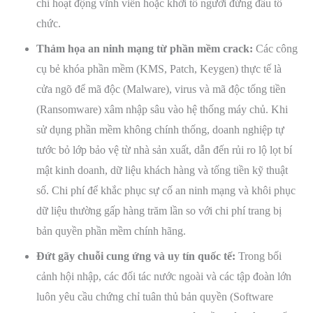
chỉ hoạt động vĩnh viễn hoặc khởi tố người đứng đầu tổ
chức.
Thảm họa an ninh mạng từ phần mềm crack:
Các công
cụ bẻ khóa phần mềm (KMS, Patch, Keygen) thực tế là
cửa ngõ để mã độc (Malware), virus và mã độc tống tiền
(Ransomware) xâm nhập sâu vào hệ thống máy chủ. Khi
sử dụng phần mềm không chính thống, doanh nghiệp tự
tước bỏ lớp bảo vệ từ nhà sản xuất, dẫn đến rủi ro lộ lọt bí
mật kinh doanh, dữ liệu khách hàng và tống tiền kỹ thuật
số. Chi phí để khắc phục sự cố an ninh mạng và khôi phục
dữ liệu thường gấp hàng trăm lần so với chi phí trang bị
bản quyền phần mềm chính hãng.
Đứt gãy chuỗi cung ứng và uy tín quốc tế:
Trong bối
cảnh hội nhập, các đối tác nước ngoài và các tập đoàn lớn
luôn yêu cầu chứng chỉ tuân thủ bản quyền (Software