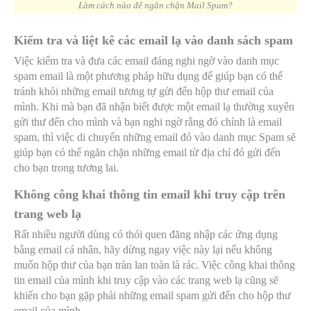
Làm cách nào để ngăn chặn Mail Spam?
Kiểm tra và liệt kê các email lạ vào danh sách spam
Việc kiểm tra và đưa các email đáng nghi ngờ vào danh mục
spam email
là một phương pháp hữu dụng để giúp bạn có thể
tránh khỏi những email tương tự gửi đến hộp thư email của
mình. Khi mà bạn đã nhận biết được một email lạ thường xuyên
gửi thư đến cho mình và bạn nghi ngờ rằng đó chính là email
spam, thì việc di chuyển những email đó vào danh mục Spam sẽ
giúp bạn có thể ngăn chặn những email từ địa chỉ đó gửi đến
cho bạn trong tương lai.
Không công khai thông tin email khi truy cập trên
trang web lạ
Rất nhiều người dùng có thói quen đăng nhập các ứng dụng
bằng email cá nhân, hãy dừng ngay việc này lại nếu không
muốn hộp thư của bạn tràn lan toàn là rác. Việc công khai thông
tin email của mình khi truy cập vào các trang web lạ cũng sẽ
khiến cho bạn gặp phải những email spam gửi đến cho hộp thư
email của mình.