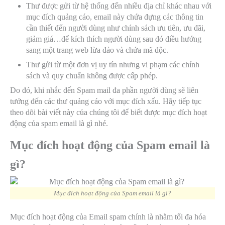
Thư được gửi từ hệ thống đến nhiều địa chỉ khác nhau với
mục đích quảng cáo, email này chứa đựng các thông tin
cần thiết đến người dùng như chính sách ưu tiên, ưu đãi,
giảm giá…để kích thích người dùng sau đó điều hướng
sang một trang web lừa đảo và chứa mã độc.
Thư gửi từ một đơn vị uy tín nhưng vi phạm các chính
sách và quy chuẩn không được cấp phép.
Do đó, khi nhắc đến Spam mail đa phần người dùng sẽ liên
tưởng đến các thư quảng cáo với mục đích xấu. Hãy tiếp tục
theo dõi bài viết này của chúng tôi để biết được mục đích hoạt
động của spam email là gì nhé.
Mục đích hoạt động của Spam email là
gì?
Mục đích hoạt động của Spam email là gì?
Mục đích hoạt động của Email spam chính là nhằm tối đa hóa