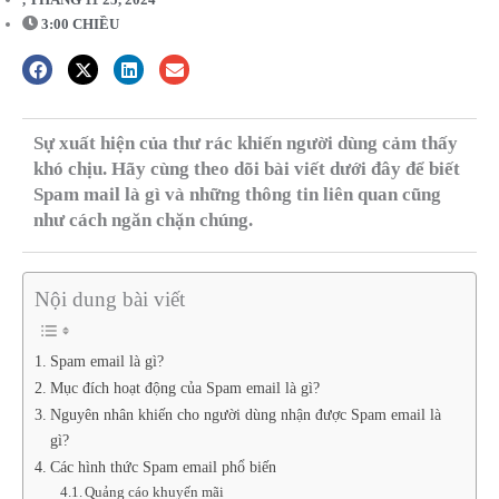
3:00 CHIỀU
Sự xuất hiện của thư rác khiến người dùng cảm thấy
khó chịu. Hãy cùng theo dõi bài viết dưới đây để biết
Spam mail là gì và những thông tin liên quan cũng
như cách ngăn chặn chúng.
Nội dung bài viết
Spam email là gì?
Mục đích hoạt động của Spam email là gì?
Nguyên nhân khiến cho người dùng nhận được Spam email là
gì?
Các hình thức Spam email phổ biến
Quảng cáo khuyến mãi