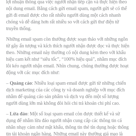
lợi nhuận thông qua việc người nhận tiếp cận và thực hiện theo
nội dung email. Bằng cách gửi email spam, người gửi sẽ có thể
gửi đi email được cho rất nhiều người dùng một cách nhanh
chóng và dễ dàng hơn rất nhiều so với cách gửi thư điện tử
truyền thống.
Những email spam còn thường được soạn thảo với những ngôn
từ gây ấn tượng và kích thích người nhận được đọc và thực hiện
theo. Những email này thường có nội dung kèm theo với khẩu
hiệu cam kết như “siêu tốc”, “100% hiệu quả”, nhằm mục đích
lôi kéo người nhận email. Nhìn chung, chúng thường được hoạt
động với các mục đích như:
–
Quảng cáo
: Nhiều loại spam email được gửi từ những chiến
dịch marketing của các công ty và doanh nghiệp với mục đích
nhằm để quảng cáo sản phẩm và dịch vụ đến một số lượng
người dùng lớn mà không đòi hỏi chi trả khoản chi phí cao.
–
Lừa đảo
: Một số loại spam email còn được thiết kế và sử
dụng để nhằm lừa đảo người nhận cung cấp các thông tin cá
nhân nhạy cảm như mật khẩu, thông tin thẻ tín dụng hoặc thông
tin tài khoản ngân hàng. Những email này thường giả mạo là