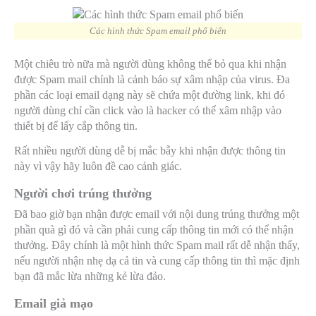
Các hình thức Spam email phổ biến
Một chiêu trò nữa mà người dùng không thể bỏ qua khi nhận
được Spam mail chính là cảnh báo sự xâm nhập của virus. Đa
phần các loại email dạng này sẽ chứa một đường link, khi đó
người dùng chỉ cần click vào là hacker có thể xâm nhập vào
thiết bị để lấy cắp thông tin.
Rất nhiều người dùng dễ bị mắc bẫy khi nhận được thông tin
này vì vậy hãy luôn đề cao cảnh giác.
Người chơi trúng thưởng
Đã bao giờ bạn nhận được email với nội dung trúng thưởng một
phần quà gì đó và cần phải cung cấp thông tin mới có thể nhận
thưởng. Đây chính là một hình thức Spam mail rất dễ nhận thấy,
nếu người nhận nhẹ dạ cả tin và cung cấp thông tin thì mặc định
bạn đã mắc lừa những kẻ lừa đảo.
Email giả mạo