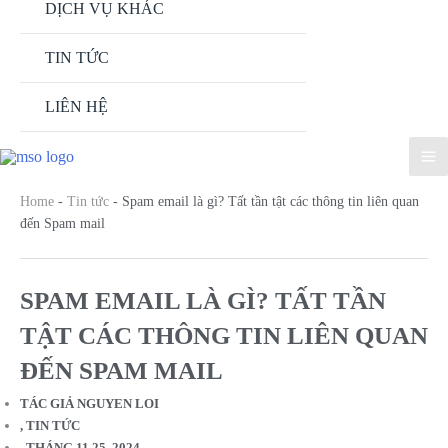
DỊCH VỤ KHÁC
TIN TỨC
LIÊN HỆ
Home
-
Tin tức
-
Spam email là gì? Tất tần tật các thông tin liên quan
đến Spam mail
SPAM EMAIL LÀ GÌ? TẤT TẦN
TẬT CÁC THÔNG TIN LIÊN QUAN
ĐẾN SPAM MAIL
TÁC GIẢ
NGUYEN LOI
,
TIN TỨC
,
THÁNG 11 25, 2024