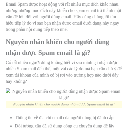
Email Spam được hoạt động với rất nhiều mục đích khác nhau,
nhưng những mục đích này khiến cho spam email trở thành một
vấn đề lớn đối với người dùng email. Hãy cùng chúng tôi tìm
hiểu tiếp lý do vì sao bạn nhận được email dưới dạng này ngay
trong phần nội dung tiếp theo nhé.
Nguyên nhân khiến cho người dùng
nhận được Spam email là gì?
Có rất nhiều người dùng không biết vì sao mình lại nhận được
nhiều Spam mail đến thế, một vài các lý do mà bạn cần chú ý để
xem tài khoản của mình có bị rơi vào trường hợp nào dưới đây
hay không?
Nguyên nhân khiến cho người dùng nhận được Spam email là gì?
Thông tin về địa chỉ email của người dùng bị đánh cắp.
Đối tượng xấu đã sử dụng công cụ chuyên dụng để lấy