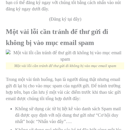
bạn có thể đăng ký ngay với chúng tôi bằng cách nhấn vào nút
đăng ký ngay dưới đây.
(Đăng ký tại đây)
Một vài lỗi cần tránh để thư gửi đi
không bị vào mục email spam
Một vài lỗi cần tránh để thư gửi đi không bị vào mục email spam
Trong một vài tình huống, bạn là người dùng thật nhưng email
gửi đi lại bị cho vào mục spam của người gửi. Để tránh trường
hợp trên, bạn cần lưu ý một vài các điểm trước khi thao tác gửi
email được chúng tôi tổng hợp dưới đây:
Không sử dụng các từ bị liệt kê vào danh sách Spam mail
đã được quy định với nội dung thư gửi như “Cơ hội duy
nhất” hoặc “Nhấn vào đây”….
Không sử dụng quá nhiều các ký tự đặc biệt cùng một lúc