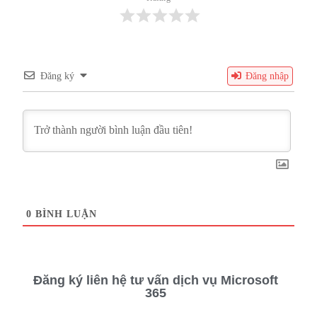
Đăng ký
Đăng nhập
0
BÌNH LUẬN
Đăng ký liên hệ tư vấn dịch vụ Microsoft
365