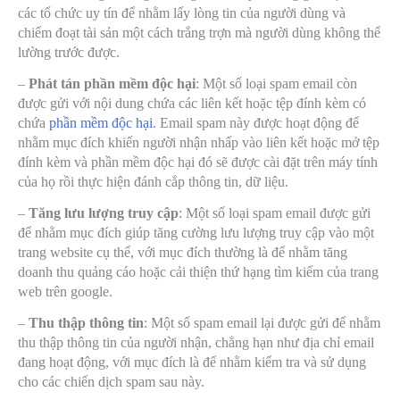
các tổ chức uy tín để nhằm lấy lòng tin của người dùng và
chiếm đoạt tài sản một cách trắng trợn mà người dùng không thể
lường trước được.
–
Phát tán phần mềm độc hại
: Một số loại spam email còn
được gửi với nội dung chứa các liên kết hoặc tệp đính kèm có
chứa
phần mềm độc hại
. Email spam này được hoạt động để
nhằm mục đích khiến người nhận nhấp vào liên kết hoặc mở tệp
đính kèm và phần mềm độc hại đó sẽ được cài đặt trên máy tính
của họ rồi thực hiện đánh cắp thông tin, dữ liệu.
–
Tăng lưu lượng truy cập
: Một số loại spam email được gửi
để nhằm mục đích giúp tăng cường lưu lượng truy cập vào một
trang website cụ thể, với mục đích thường là để nhằm tăng
doanh thu quảng cáo hoặc cải thiện thứ hạng tìm kiếm của trang
web trên google.
–
Thu thập thông tin
: Một số spam email lại được gửi để nhằm
thu thập thông tin của người nhận, chẳng hạn như địa chỉ email
đang hoạt động, với mục đích là để nhằm kiểm tra và sử dụng
cho các chiến dịch spam sau này.