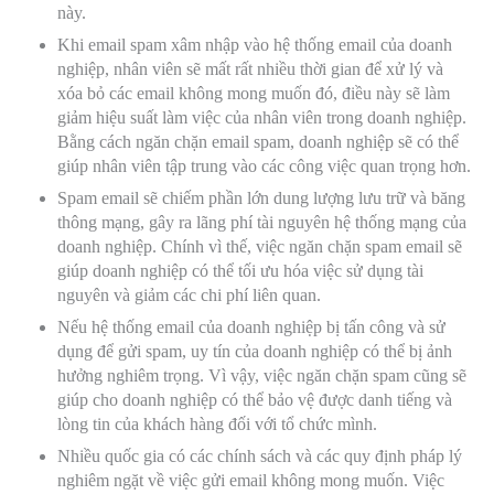
này.
Khi email spam xâm nhập vào hệ thống email của doanh
nghiệp, nhân viên sẽ mất rất nhiều thời gian để xử lý và
xóa bỏ các email không mong muốn đó, điều này sẽ làm
giảm hiệu suất làm việc của nhân viên trong doanh nghiệp.
Bằng cách ngăn chặn email spam, doanh nghiệp sẽ có thể
giúp nhân viên tập trung vào các công việc quan trọng hơn.
Spam email sẽ chiếm phần lớn dung lượng lưu trữ và băng
thông mạng, gây ra lãng phí tài nguyên hệ thống mạng của
doanh nghiệp. Chính vì thế, việc ngăn chặn spam email sẽ
giúp doanh nghiệp có thể tối ưu hóa việc sử dụng tài
nguyên và giảm các chi phí liên quan.
Nếu hệ thống email của doanh nghiệp bị tấn công và sử
dụng để gửi spam, uy tín của doanh nghiệp có thể bị ảnh
hưởng nghiêm trọng. Vì vậy, việc ngăn chặn spam cũng sẽ
giúp cho doanh nghiệp có thể bảo vệ được danh tiếng và
lòng tin của khách hàng đối với tổ chức mình.
Nhiều quốc gia có các chính sách và các quy định pháp lý
nghiêm ngặt về việc gửi email không mong muốn. Việc