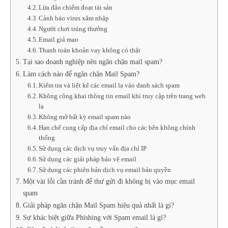
Lừa đảo chiếm đoạt tài sản
Cảnh báo virus xâm nhập
Người chơi trúng thưởng
Email giả mạo
Thanh toán khoản vay không có thật
Tại sao doanh nghiệp nên ngăn chặn mail spam?
Làm cách nào để ngăn chặn Mail Spam?
Kiểm tra và liệt kê các email lạ vào danh sách spam
Không công khai thông tin email khi truy cập trên trang web
lạ
Không mở bất kỳ email spam nào
Hạn chế cung cấp địa chỉ email cho các bên không chính
thống
Sử dụng các dịch vụ truy vấn địa chỉ IP
Sử dụng các giải pháp bảo vệ email
Sử dụng các phiên bản dịch vụ email bản quyền
Một vài lỗi cần tránh để thư gửi đi không bị vào mục email
spam
Giải pháp ngăn chặn Mail Spam hiệu quả nhất là gì?
Sự khác biệt giữa Phishing với Spam email là gì?