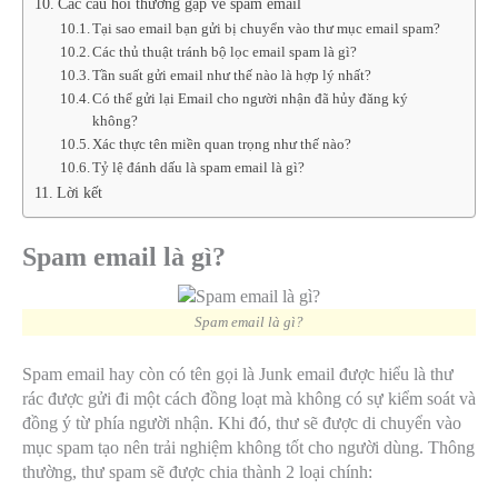
Các câu hỏi thường gặp về spam email
Tại sao email bạn gửi bị chuyển vào thư mục email spam?
Các thủ thuật tránh bộ lọc email spam là gì?
Tần suất gửi email như thế nào là hợp lý nhất?
Có thể gửi lại Email cho người nhận đã hủy đăng ký
không?
Xác thực tên miền quan trọng như thế nào?
Tỷ lệ đánh dấu là spam email là gì?
Lời kết
Spam email là gì?
Spam email là gì?
Spam email hay còn có tên gọi là Junk email được hiểu là thư
rác được gửi đi một cách đồng loạt mà không có sự kiểm soát và
đồng ý từ phía người nhận. Khi đó, thư sẽ được di chuyển vào
mục spam tạo nên trải nghiệm không tốt cho người dùng. Thông
thường, thư spam sẽ được chia thành 2 loại chính: