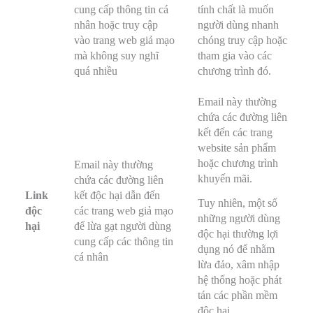
cung cấp thông tin cá
tính chất là muốn
nhân hoặc truy cập
người dùng nhanh
vào trang web giả mạo
chóng truy cập hoặc
mà không suy nghĩ
tham gia vào các
quá nhiều
chương trình đó.
Email này thường
chứa các đường liên
kết đến các trang
website sản phẩm
hoặc chương trình
Email này thường
khuyến mãi.
chứa các đường liên
Link
kết độc hại dẫn đến
Tuy nhiên, một số
độc
các trang web giả mạo
những người dùng
hại
để lừa gạt người dùng
độc hại thường lợi
cung cấp các thông tin
dụng nó để nhằm
cá nhân
lừa đảo, xâm nhập
hệ thống hoặc phát
tán các phần mềm
độc hại