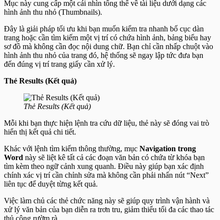
Mục này cung cấp một cái nhìn tổng thể về tài liệu dưới dạng các
hình ảnh thu nhỏ (Thumbnails).
Đây là giải pháp tối ưu khi bạn muốn kiểm tra nhanh bố cục dàn
trang hoặc cần tìm kiếm một vị trí có chứa hình ảnh, bảng biểu hay
sơ đồ mà không cần đọc nội dung chữ. Bạn chỉ cần nhấp chuột vào
hình ảnh thu nhỏ của trang đó, hệ thống sẽ ngay lập tức đưa bạn
đến đúng vị trí trang giấy cần xử lý.
Thẻ Results (Kết quả)
Thẻ Results (Kết quả)
Mỗi khi bạn thực hiện lệnh tra cứu dữ liệu, thẻ này sẽ đóng vai trò
hiển thị kết quả chi tiết.
Khác với lệnh tìm kiếm thông thường, mục
Navigation trong
Word
này sẽ liệt kê tất cả các đoạn văn bản có chứa từ khóa bạn
tìm kèm theo ngữ cảnh xung quanh. Điều này giúp bạn xác định
chính xác vị trí cần chỉnh sửa mà không cần phải nhấn nút “Next”
liên tục để duyệt từng kết quả.
Việc làm chủ các thẻ chức năng này sẽ giúp quy trình vận hành và
xử lý văn bản của bạn diễn ra trơn tru, giảm thiểu tối đa các thao tác
thủ công rườm rà.