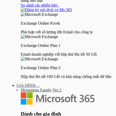
năng bảo mật
So sánh các phiên bản
Exchange Online Kiosk
Phù hợp với số lượng lớn Email cho công ty
Exchange Online Plan 1
Email doanh nghiệp với hộp thư lên tới 50 GB
Exchange Online Plan 2
Hộp thư lên tới 100 GB và khả năng chống mất dữ liệu
GIA ĐÌNH
Bật/tắt
Megamenu Family Ver 2
Menu
Dành cho gia đình​