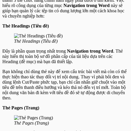
thành 3 thẻ chức năng chính nằm ngay phía dưới ô tìm kiếm. Việc
hiểu rõ công dụng của từng mục
Navigation trong Word
này sẽ
giúp bạn quản lý các tệp tin có dung lượng lớn một cách khoa học
và chuyên nghiệp hơn:
Thẻ Headings (Tiêu đề)
Thẻ Headings (Tiêu đề)
Đây là phần quan trọng nhất trong
Navigation trong Word
. Thẻ
này hiển thị toàn bộ sơ đồ phân cấp của tài liệu dựa trên các
Heading (đề mục) mà bạn đã thiết lập.
Bạn không chỉ dùng thẻ này để xem cấu trúc bài viết mà còn có thể
thực hiện thao tác thay đổi vị trí nội dung. Thay vì phải bôi đen và
dùng lệnh Cut/Paste phức tạp, bạn chỉ cần nhấn giữ chuột vào một
tiêu đề trên thanh điều hướng và kéo thả nó đến vị trí mới. Toàn bộ
nội dung văn bản đi kèm với tiêu đề đó sẽ tự động được di chuyển
theo.
Thẻ Pages (Trang)
Thẻ Pages (Trang)