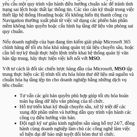
yêu cầu một quy trình vận hành điều hướng chuẩn xác để tránh tình
trạng sai lệch hoặc thất lạc thông tin. Các rào cản kỹ thuật trong việc
thiết lập hệ thống Heading hoặc lỗi không hiển thị thanh công cụ
Navigation thường xuất phát từ việc sử dụng các phiên bản phần
mềm không bản quyền hoặc cấu hình hạ tầng dữ liệu văn phòng sai
quy chuẩn.
Nếu doanh nghiệp của bạn đang tìm kiếm giải pháp Microsoft 365
chính hãng để tối ưu hóa khả năng quản trị tài liệu chuyên sâu, hoặc
cần hỗ trợ kỹ thuật thực hiện lệnh triển khai hệ thống quản lý văn
bản tập trung, hãy thực hiện việc kết nối với
MSO
.
Với tư cách là đối tác chiến lược hàng đầu của Microsoft,
MSO
tập
trung thực hiện các lộ trình tối ưu hóa hòm thư dữ liệu mã nguồn và
chuẩn hóa hạ tầng tệp tin cho doanh nghiệp bằng những dịch vụ
tiêu chuẩn:
Tư vấn các gói bản quyền phù hợp giúp tối ưu hóa hoàn
toàn hạ tầng dữ liệu văn phòng của tổ chức.
Hỗ trợ triển khai kỹ thuật chuyên sâu, xử lý triệt để các
xung đột phần mềm và hướng dẫn quy trình vận hành các
công cụ điều hướng văn bản.
Đội ngũ kỹ sư giàu kinh nghiệm sẵn sàng hỗ trợ 24/7, đồng
hành cùng doanh nghiệp làm chủ các công nghệ làm việc
số hiện đại để bảo mật tuyệt đối hòm thư tổ chức.