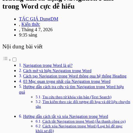
trong Word cực dễ hiểu
TÁC GIẢ
DungDM
,
Kiến thức
,
Tháng 4 7, 2026
9:35 sáng
Nội dung bài viết
Navigation trong Word là gì?
Cách mở và hiện Navigation trong Word
Cách tạo Navigation trong Word thông qua hệ thống Heading
03 Mục quan trọng nhất của Navigation trong Word
Hướng dẫn cách tra cứu và tìm Navigation trong Word hiệu
quả
Tra cứu theo từ khóa văn bản (Text Search)
Tìm kiếm theo các đối tượng đồ họa và dữ liệu chuyên
sâu
Hướng dẫn cách tắt và xóa Navigation trong Word
Cách tắt Navigation trong Word (Ẩn thanh công cụ)
Cách xóa Navigation trong Word (Loại bỏ đề mục
khỏi sơ đồ)