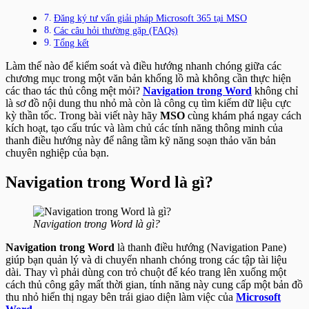
Đăng ký tư vấn giải pháp Microsoft 365 tại MSO
Các câu hỏi thường gặp (FAQs)
Tổng kết
Làm thế nào để kiểm soát và điều hướng nhanh chóng giữa các
chương mục trong một văn bản khổng lồ mà không cần thực hiện
các thao tác thủ công mệt mỏi?
Navigation trong Word
không chỉ
là sơ đồ nội dung thu nhỏ mà còn là công cụ tìm kiếm dữ liệu cực
kỳ thần tốc. Trong bài viết này hãy
MSO
cùng khám phá ngay cách
kích hoạt, tạo cấu trúc và làm chủ các tính năng thông minh của
thanh điều hướng này để nâng tầm kỹ năng soạn thảo văn bản
chuyên nghiệp của bạn.
Navigation trong Word là gì?
Navigation trong Word là gì?
Navigation trong Word
là thanh điều hướng (Navigation Pane)
giúp bạn quản lý và di chuyển nhanh chóng trong các tập tài liệu
dài. Thay vì phải dùng con trỏ chuột để kéo trang lên xuống một
cách thủ công gây mất thời gian, tính năng này cung cấp một bản đồ
thu nhỏ hiển thị ngay bên trái giao diện làm việc của
Microsoft