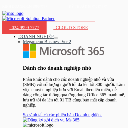
Nhảy
KINH DOANH: 024.9999.7777
KỸ THUẬT: 0777 247 777
tới
nội
dung
024 9999 7777
CLOUD STORE
DOANH NGHIỆP
Bật/tắt
Megamenu Business Ver 2
Menu
Dành cho doanh nghiệp nhỏ​
Phân khúc dành cho các doanh nghiệp nhỏ và vừa
(SMB) với số lượng người tối đa lên tới 300 người. Làm
việc chuyên nghiệp hơn với Email theo tên miền, dễ
dàng cộng tác thông qua ứng dụng Office 365 mạnh mẽ,
lưu trữ tối đa lên tới 01 TB cùng bảo mật cấp doanh
nghiệp.
So sánh tất cả các phiên bản Doanh nghiệp