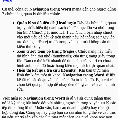
Word
.
Cụ thể, công cụ
Navigation trong Word
mang đến cho người dùng
3 chức năng quản lý dữ liệu chính:
Quản lý sơ đồ tiêu đề (Headings):
Đây là chức năng quan
trọng nhất, hiển thị danh sách các đề mục lớn và nhỏ trong
bài (như Chương 1, mục 1.1, 1.2…). Khi bạn nhấp chuột
vào một tiêu đề bất kỳ trên thanh này, hệ thống sẽ ngay lập
tức đưa bạn đến vị trí đó trong văn bản mà không cần tìm
kiếm thủ công.
Xem trước toàn bộ trang (Pages):
Chức năng này hiển
thị hình ảnh thu nhỏ (thumbnails) của từng trang giấy trong
file. Bạn có thể lướt nhanh để tìm kiếm các vị trí có chứa
hình ảnh, biểu đồ hoặc bảng biểu một cách trực quan nhất.
Hiển thị kết quả tra cứu (Results):
Khi bạn thực hiện
lệnh tìm kiếm một từ khóa,
Navigation trong Word
sẽ liệt
kê tất cả các đoạn văn bản có chứa từ khóa đó. Bạn chỉ cần
chọn kết quả phù hợp để nhảy đến đúng câu văn cần chỉnh
sửa.
Việc hiểu rõ
Navigation trong Word
là gì và sử dụng thành thạo
nó là kỹ năng bắt buộc đối với những người thường xuyên xử lý các
tệp tin khổng lồ như luận văn, báo cáo doanh nghiệp hay các bộ
hợp đồng dài. Công cụ này giúp bạn có cái nhìn tổng thể về cấu trúc
tài liệu, từ đó sắp xếp các ý tưởng một cách logic và khoa học hơn.