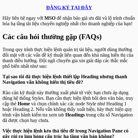
ĐĂNG KÝ TẠI ĐÂY
Hãy liên hệ ngay với
MSO
để nhận báo giá ưu đãi và lộ trình chuẩn
hóa hạ tầng tài liệu chuyên nghiệp nhất cho doanh nghiệp của bạn!
Các câu hỏi thường gặp (FAQs)
Trong quy trình thực hiện lệnh quản trị tài liệu, người dùng thường
đối mặt với các vấn đề kỹ thuật liên quan đến khả năng hiển thị của
thanh điều hướng. Đội ngũ chuyên gia xin giải đáp các thắc mắc
phổ biến nhất như sau:
Tại sao tôi đã thực hiện lệnh thiết lập Heading nhưng thanh
Navigation vẫn không hiển thị tiêu đề?
Rào cản kỹ thuật này thường xuất phát từ việc bạn chưa áp dụng
đúng hệ thống Styles. Bạn cần thực hiện lệnh bôi đen văn bản, truy
cập thẻ
Home
và chọn chính xác các node Style như Heading 1
hoặc Heading 2. Nếu vẫn không thấy xuất hiện, hãy thực hiện quy
trình vận hành kiểm tra xem tab
Headings
trong cửa sổ Navigation
đã được chọn hay chưa.
Việc thực hiện lệnh kéo thả tiêu đề trong Navigation Pane có
gây rủi ro làm hỏng cấu trúc hạ tầng văn bản không?