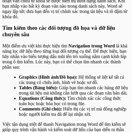
đoạn văn chứa từ khóa sẽ được hiển thị dưới dạng danh sách. Khi
bạn nhấp vào bất kỳ đoạn văn nào trong danh sách này, Word sẽ
ngay lập tức đưa bạn đến vị trí chính xác trong tài liệu và tô đậm từ
khóa đó.
Tìm kiếm theo các đối tượng đồ họa và dữ liệu
chuyên sâu
Một điểm ưu việt khi thực hiện tìm
Navigation trong Word
là khả
năng lọc dữ liệu theo từng loại đối tượng cụ thể. Để thực hiện, bạn
hãy nhấn vào biểu tượng dấu mũi tên trỏ xuống nằm cạnh kính lúp
trong ô tìm kiếm. Lúc này, bạn có thể chọn tìm nhanh các thành
phần sau:
Graphics (Hình ảnh/Đồ họa):
Hệ thống sẽ liệt kê tất cả
các trang có chứa ảnh, hình vẽ hoặc sơ đồ.
Tables (Bảng biểu):
Giúp bạn tìm nhanh các bảng dữ liệu
trong tài liệu mà không cần lướt qua các đoạn văn bản dài.
Equations (Công thức):
Tìm chính xác các công thức
toán học hoặc hóa học có trong file.
Comments (Ghi chú):
Hiển thị các vị trí mà đồng nghiệp
hoặc người kiểm tra đã để lại nhận xét.
Việc tận dụng triệt để thanh Navigation trong Word để tìm kiếm sẽ
giúp quy trình vận hành và kiểm soát dữ liệu của bạn diễn ra thần