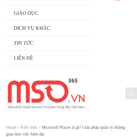
Menu
GIÁO DỤC
Bật/tắt
Menu
DỊCH VỤ KHÁC
TIN TỨC
LIÊN HỆ
Ma
Me
Home
-
Kiến thức
-
Microsoft Places là gì? Giải pháp quản lý không
gian làm việc hiện đại