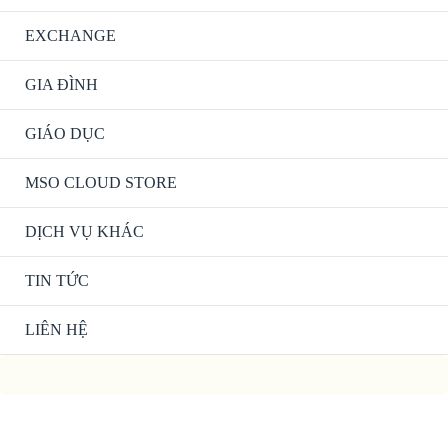
Men
EXCHANGE
Bật/tắ
Men
GIA ĐÌNH
Bật/tắ
Men
GIÁO DỤC
Bật/tắ
Men
MSO CLOUD STORE
DỊCH VỤ KHÁC
TIN TỨC
LIÊN HỆ
Lên
đầu
trang