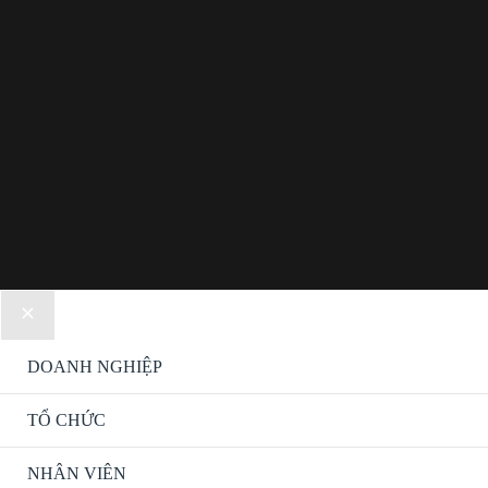
DOANH NGHIỆP
Bật/tắ
Men
TỔ CHỨC
Bật/tắ
Men
NHÂN VIÊN
Bật/tắ