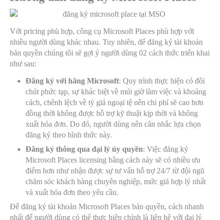
Với pricing phù hợp, công cụ Microsoft Places phù hợp với
nhiều người dùng khác nhau. Tuy nhiên, để đăng ký tài khoản
bản quyền chúng tôi sẽ gợi ý người dùng 02 cách thức triển khai
như sau:
Đăng ký với hãng Microsoft
: Quy trình thực hiện có đôi
chút phức tạp, sự khác biệt về múi giờ làm việc và khoảng
cách, chênh lệch về tỷ giá ngoại tệ nên chi phí sẽ cao hơn
đồng thời không được hỗ trợ kỹ thuật kịp thời và không
xuất hóa đơn. Do đó, người dùng nên cân nhắc lựa chọn
đăng ký theo hình thức này.
Đăng ký thông qua đại lý ủy quyền
: Việc đăng ký
Microsoft Places licensing bằng cách này sẽ có nhiều ưu
điểm hơn như nhận được sự tư vấn hỗ trợ 24/7 từ đội ngũ
chăm sóc khách hàng chuyên nghiệp, mức giá hợp lý nhất
và xuất hóa đơn theo yêu cầu.
Để đăng ký tài khoản Microsoft Places bản quyền, cách nhanh
nhất để người dùng có thể thực hiện chính là liên hệ với đại lý